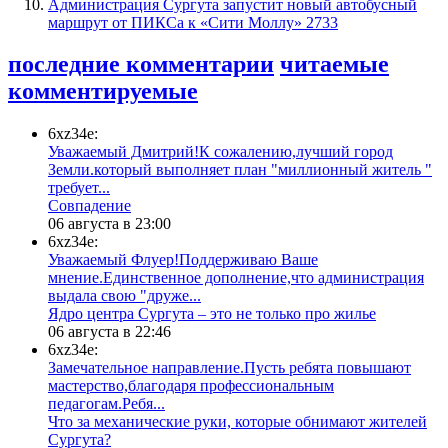
​Администрация Сургута запустит новый автобусный
маршрут от ПИКСа к «Сити Моллу»
2733
последние комментарии
читаемые
комментируемые
6xz34e:
Уважаемый Дмитрий!К сожалению,лучший город
Земли.который выполняет план "миллионный житель "
требует...
​Совпадение
06 августа в 23:00
6xz34e:
Уважаемый Флуер!Поддерживаю Ваше
мнение.Единственное дополнение,что администрация
выдала свою "друже...
​Ядро центра Сургута ‒ это не только про жилье
06 августа в 22:46
6xz34e:
Замечательное направление.Пусть ребята повышают
мастерство,благодаря профессиональным
педагогам.Ребя...
​Что за механические руки, которые обнимают жителей
Сургута?