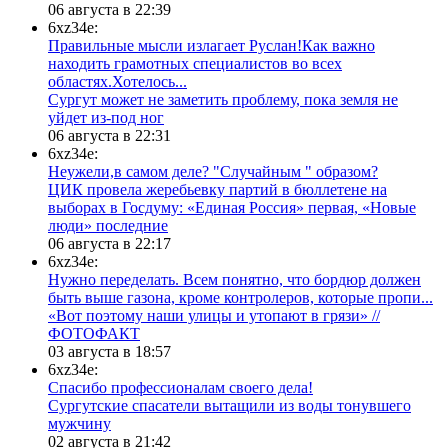
06 августа в 22:39
6xz34e:
Правильные мысли излагает Руслан!Как важно
находить грамотных специалистов во всех
областях.Хотелось...
Сургут может не заметить проблему, пока земля не
уйдет из-под ног
06 августа в 22:31
6xz34e:
Неужели,в самом деле? "Случайным " образом?
ЦИК провела жеребьевку партий в бюллетене на
выборах в Госдуму: «Единая Россия» первая, «Новые
люди» последние
06 августа в 22:17
6xz34e:
Нужно переделать. Всем понятно, что бордюр должен
быть выше газона, кроме контролеров, которые пропи...
«Вот поэтому наши улицы и утопают в грязи» //
ФОТОФАКТ
03 августа в 18:57
6xz34e:
Спасибо профессионалам своего дела!
Сургутские спасатели вытащили из воды тонувшего
мужчину
02 августа в 21:42