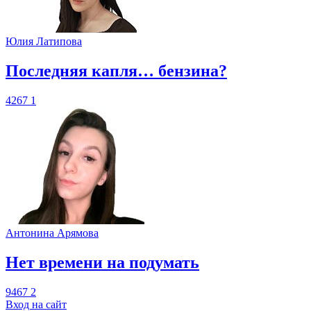
Юлия Латипова
​Последняя капля… бензина?
4267
1
Антонина Арямова
​Нет времени на подумать
9467
2
Вход на сайт