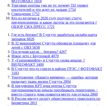
ФОТОФАКТ
1818
Торговые центры уже не те: почему ТЦ теряют
посетителей и что ждет их дальше
1754
​Совпадение
1752
Кто из югорчан в 2026 году получит статус
предпенсионера, и какие льготы за это полагаются //
ОБЗОР СИА-ПРЕСС
1721
​Где есть бензин? В Сургуте заработала онлайн-карта
заправок
6826
В 32 микрорайоне Сургута обновили площадку для
детей с ОВЗ
5658
​Последняя капля… бензина?
4267
Яркое лето с Брусникой
4070
У «Газпромнефти» в Сургуте снова аншлаг //
ВИДЕОФАКТ
3400
​В Сургуте что-то горело в районе ГРЭС // ФОТОФАКТ
3183
​Уничтожение «Нашего времени» — ошибка, которая
разъедает ткань жизни Сургута
2894
​В преддверии КРТ ядра центра Сургута
предприниматели начали преображать территорию −
вместо старого дома появится место для отдыха
2860
В России введут оплату общественного транспорта по
биометрии
2811