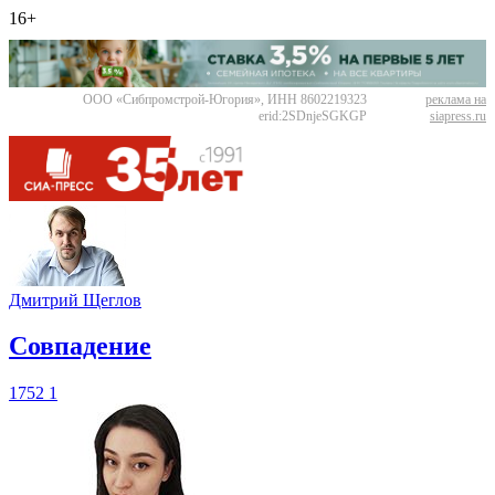
16+
ООО «Сибпромстрой-Югория», ИНН 8602219323
реклама на
erid:2SDnjeSGKGP
siapress.ru
Дмитрий Щеглов
​Совпадение
1752
1