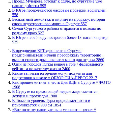
​Проезд Мунарева готовят к сдаче, но сургутяне уже
нашли дефекты
595
​В Югре продолжаются массовые проверки водителей
558
​Бесплатный демонтаж и кирпич на продажу: история
сноса недостроенного морга в Сургуте
557
​Семьи Сургутского района отправятся в походы по
родному краю
527
​В Югре в 2025 году построили более 13 тысяч квартир
525
​В преддверии КРТ ядра центра Сургута
предприниматели начали преображать территорию −
вместо старого дома появится место для отдыха
2860
Один из городов Югры вошел в топ-7 федерального
рейтинга по качеству жизни
2400
Какие выплаты югорчане могут получить для
подготовки к школе // ОБЗОР СИА-ПРЕСС
2217
Как прошел митинг в честь Дня ВДВ в Сургуте // ФОТО
1908
В Сургуте на предстоящей неделе жара сменится
дождем и прохладой
1900
В Тюмени уровень Туры продолжает расти и
приближается к 900 см
1854
«Вот поэтому наши улицы и утопают в грязи» //