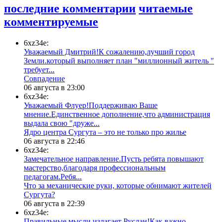
последние комментарии
читаемые
комментируемые
6xz34e:
Уважаемый Дмитрий!К сожалению,лучший город
Земли.который выполняет план "миллионный житель "
требует...
​Совпадение
06 августа в 23:00
6xz34e:
Уважаемый Флуер!Поддерживаю Ваше
мнение.Единственное дополнение,что администрация
выдала свою "друже...
​Ядро центра Сургута ‒ это не только про жилье
06 августа в 22:46
6xz34e:
Замечательное направление.Пусть ребята повышают
мастерство,благодаря профессиональным
педагогам.Ребя...
​Что за механические руки, которые обнимают жителей
Сургута?
06 августа в 22:39
6xz34e:
Правильные мысли излагает Руслан!Как важно