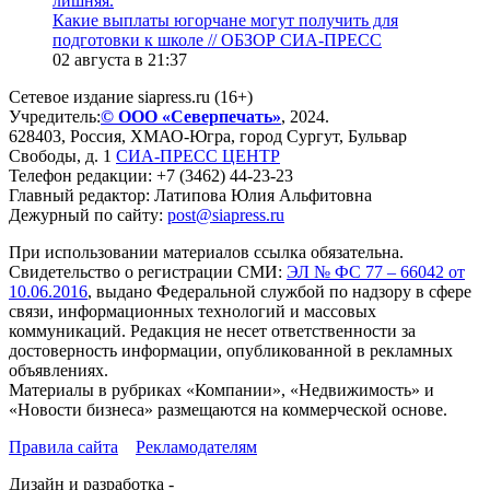
лишняя.
Какие выплаты югорчане могут получить для
подготовки к школе // ОБЗОР СИА-ПРЕСС
02 августа в 21:37
Сетевое издание siapress.ru (16+)
Учредитель:
© ООО «Северпечать»
, 2024.
628403
,
Россия
,
ХМАО-Югра
, город
Сургут
,
Бульвар
Свободы, д. 1
СИА-ПРЕСС ЦЕНТР
Телефон редакции:
+7 (3462) 44-23-23
Главный редактор: Латипова Юлия Альфитовна
Дежурный по сайту:
post@siapress.ru
При использовании материалов ссылка обязательна.
Свидетельство о регистрации СМИ:
ЭЛ № ФС 77 – 66042 от
10.06.2016
, выдано Федеральной службой по надзору в сфере
связи, информационных технологий и массовых
коммуникаций. Редакция не несет ответственности за
достоверность информации, опубликованной в рекламных
объявлениях.
Материалы в рубриках «Компании», «Недвижимость» и
«Новости бизнеса» размещаются на коммерческой основе.
Правила сайта
Рекламодателям
Дизайн и разработка -