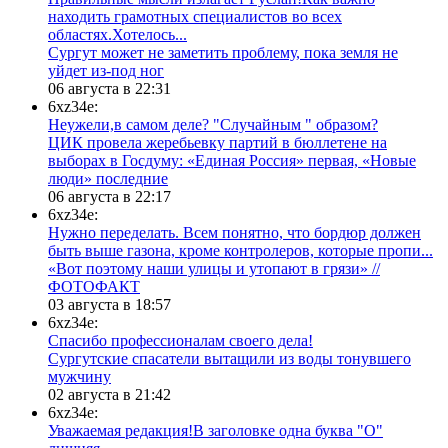
находить грамотных специалистов во всех
областях.Хотелось...
Сургут может не заметить проблему, пока земля не
уйдет из-под ног
06 августа в 22:31
6xz34e:
Неужели,в самом деле? "Случайным " образом?
ЦИК провела жеребьевку партий в бюллетене на
выборах в Госдуму: «Единая Россия» первая, «Новые
люди» последние
06 августа в 22:17
6xz34e:
Нужно переделать. Всем понятно, что бордюр должен
быть выше газона, кроме контролеров, которые пропи...
«Вот поэтому наши улицы и утопают в грязи» //
ФОТОФАКТ
03 августа в 18:57
6xz34e:
Спасибо профессионалам своего дела!
Сургутские спасатели вытащили из воды тонувшего
мужчину
02 августа в 21:42
6xz34e:
Уважаемая редакция!В заголовке одна буква "О"