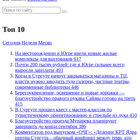
Топ 10
Сегодня
Неделя
Месяц
​На месторождении в Югре ввели новые жилые
комплексы для вахтовиков
617
​Почти 200 тысяч рублей: где в Югре сильнее всего
выросли зарплаты
493
​Когда в Сургуте начнут закрываться магазины и ТЦ,
власти нужно заводить туда галереи, частные театры,
современные библиотеки
446
Берегоукрепление, освещение и новые дорожки —
благоустройство правого рукава Саймы готово на треть
415
В Сургуте прошел квест с мастер-классом по
туристическому ориентированию и стрельбе из лука
410
Благоустройство проезда Мунарева планируют
завершить до конца сентября
386
​Комментатор под выпуском «ОЧГ»: «Деление КРТ Ядра
центра Сургута – обычный конфликт между теми, кто