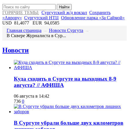
Найти
ГОРЯЧИЕ ТЕМЫ:
Сургутский ж/д вокзал
Сохранить
«Аврору»
Сургутский НТЦ
Обновление парка «За Саймой»
USD
81,4077
EUR
94,0585
Главная страница
→
Новости Сургута
→
​В Сквере Журналиста в Сур...
Новости
​Куда сходить в Сургуте на выходных 8-9
августа? // АФИША
06 августа в 14:42
736
0
​В Сургуте убрали больше двух километров