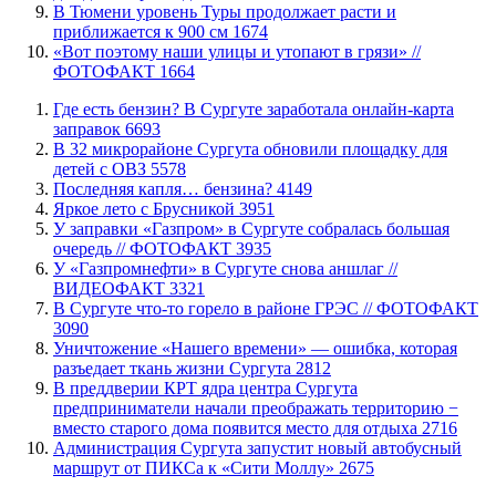
В Тюмени уровень Туры продолжает расти и
приближается к 900 см
1674
«Вот поэтому наши улицы и утопают в грязи» //
ФОТОФАКТ
1664
​Где есть бензин? В Сургуте заработала онлайн-карта
заправок
6693
В 32 микрорайоне Сургута обновили площадку для
детей с ОВЗ
5578
​Последняя капля… бензина?
4149
Яркое лето с Брусникой
3951
​У заправки «Газпром» в Сургуте собралась большая
очередь // ФОТОФАКТ
3935
У «Газпромнефти» в Сургуте снова аншлаг //
ВИДЕОФАКТ
3321
​В Сургуте что-то горело в районе ГРЭС // ФОТОФАКТ
3090
​Уничтожение «Нашего времени» — ошибка, которая
разъедает ткань жизни Сургута
2812
​В преддверии КРТ ядра центра Сургута
предприниматели начали преображать территорию −
вместо старого дома появится место для отдыха
2716
​Администрация Сургута запустит новый автобусный
маршрут от ПИКСа к «Сити Моллу»
2675