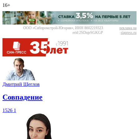
16+
ООО «Сибпромстрой-Югория», ИНН 8602219323
реклама на
erid:2SDnjeSGKGP
siapress.ru
Дмитрий Щеглов
​Совпадение
1526
1