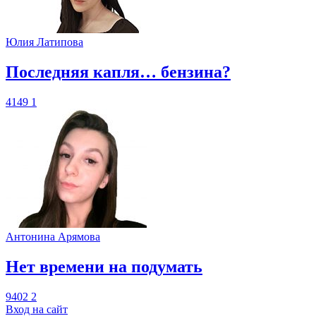
Юлия Латипова
​Последняя капля… бензина?
4149
1
Антонина Арямова
​Нет времени на подумать
9402
2
Вход на сайт