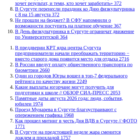
хочет результат, и теми, кто хочет заработать»
372
​В Сургуте перенесли праздник ко Дню физкультурника
с 8 на 15 августа
372
Не прошли на бюджет? В СФУ напомнили о
возможности поступить на платное обучение
367
​В День физкультурника в Сургуте ограничат движение
по Университетской
364
​В преддверии КРТ ядра центра Сургута
предприниматели начали преображать территорию −
вместо старого дома появится место для отдыха
2716
В России введут оплату общественного транспорта по
биометрии
2660
Один из городов Югры вошел в топ-7 федерального
рейтинга по качеству жизни
2249
Какие выплаты югорчане могут получить для
подготовки к школе // ОБЗОР СИА-ПРЕСС
2053
​Памятные даты августа 2026 года: люди, события,
юбилеи
1974
​Проезд Мунарева в Сургуте благоустраивают с
опережением графика
1968
Как прошел митинг в честь Дня ВДВ в Сургуте // ФОТО
1771
В Сургуте на предстоящей неделе жара сменится
дождем и прохладой
1757