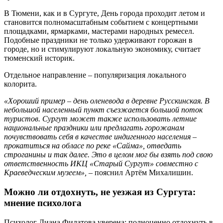
В Тюмени, как и в Сургуте, День города проходит летом и
становится полномасштабным событием с концертными
площадками, ярмарками, мастерами народных ремесел.
Подобные праздники не только удерживают горожан в
городе, но и стимулируют локальную экономику, считает
тюменский историк.
Отдельное направление – популяризация локального
колорита.
«Хороший пример – день оленевода в деревне Русскинская. В
небольшой населенный пункт съезжается большой поток
туристов. Сургут может также использовать летние
национальные праздники или предлагать горожанам
почувствовать себя в качестве индигенного населения –
прокатиться на обласе по реке «Сайма», отведать
строганины и так далее. Это в целом мог бы взять под свою
ответственность ИКЦ «Старый Сургут» совместно с
Краеведческим музеем»,
–
пояснил Артём Михалишин.
Можно ли отдохнуть, не уезжая из Сургута:
мнение психолога
Психолог Диана Филатова уверена: полноценно отдохнуть в