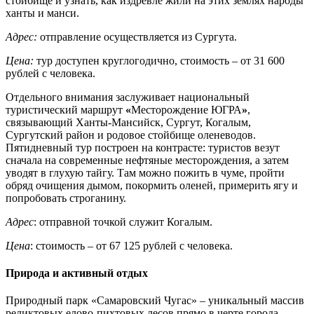
стойбище и узнать, как издревле жили на этих землях народы
ханты и манси.
Адрес:
отправление осуществляется из Сургута.
Цена:
тур доступен круглогодично, стоимость – от 31 600
рублей с человека.
Отдельного внимания заслуживает национальный
туристический маршрут
«
Месторождение ЮГРА
»
,
связывающий Ханты-Мансийск, Сургут, Когалым,
Сургутский район и родовое стойбище оленеводов.
Пятидневный тур построен на контрасте: туристов везут
сначала на современные нефтяные месторождения, а затем
уводят в глухую тайгу. Там можно пожить в чуме, пройти
обряд очищения дымом, покормить оленей, примерить ягу и
попробовать строганину.
Адрес
: отправной точкой служит Когалым.
Цена
: стоимость – от 67 125 рублей с человека.
Природа и активный отдых
Природный парк «Самаровский Чугас» – уникальный массив
реликтовых елово-пихтовых лесов прямо в черте города,