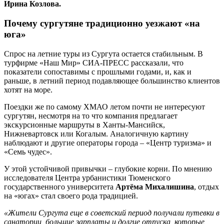
Ирина Козлова.
Почему сургутяне традиционно уезжают «на
юга»
Спрос на летние туры из Сургута остается стабильным. В
турфирме «Наш Мир» СИА-ПРЕСС рассказали, что
показатели сопоставимы с прошлыми годами, и, как и
раньше, в летний период подавляющее большинство клиентов
хотят на море.
Поездки же по самому ХМАО летом почти не интересуют
сургутян, несмотря на то что компания предлагает
экскурсионные маршруты в Ханты-Мансийск,
Нижневартовск или Когалым. Аналогичную картину
наблюдают и другие операторы города – «Центр туризма» и
«Семь чудес».
У этой устойчивой привычки – глубокие корни. По мнению
исследователя Центра урбанистики Тюменского
государственного университета
Артёма Михалишина
, отдых
на «югах» стал своего рода традицией.
«Жители Сургута еще в советский период получали путевки в
санатории, большие зарплаты и долгие отпуска, которые