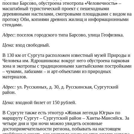
поселке Барсово, обустроена этнотропа
«
Человечность
»
–
масштабный туристический проект с пешеходными
деревянными настилами, смотровыми площадками с видом на
протоку Оби, копиями древних жилищ и информационными
стендами.
Адрес
: поселок городского типа Барсово, улица Геофизика.
Цена:
вход свободный.
В 130 км от Сургута расположен известный музей Природы и
Человека им. Ядрошникова: вокруг него обустроена парковая
зона и экотропы с традиционными хантыйскими постройками
–
чумами, лабазами – и арт-объектами из природных
материалов.
Адрес:
ул. Русскиных, д. 30, д. Русскинская, Сургутский
район.
Цена:
входной билет от 150 рублей.
В Сургуте также есть этнотур
«
Живая легенда Югры
»
по
маршруту Сургут – Сургутский район – Ханты-Мансийск. За
четыре дня и три ночи можно увидеть основные
достопримечательности региона, побывать на настоящем