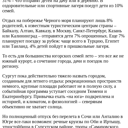
31% – что отправят детей на дачу или в деревню. В
оздоровительные или спортивные лагеря поедут дети из 10%
семей.
Отдых на побережье Черного моря планируют лишь 8%
родителей, к известным туристическим центрам страны –
Байкалу, Алтаю, Кавказу, в Москву, Санкт-Петербург, Казань
или Калининград – отправятся дети 7% опрошенных. Еще 7%
планируют поездку за рубеж: чаще всего в Турцию, Египет
или Таиланд. 4% детей пойдут в пришкольные лагеря.
То есть для большинства югорских семей лето – это все же не
южный курорт, а сочетание города, дачи и поездок по
региону.
Сургут пока действительно тяжело назвать городом,
созданным для летнего отдыха: рекреационных пространств
немного, крупные площади работают не в полную силу, а
событийная программа уступает соседним Тюмени и
Екатеринбургу. Привычка ехать «на юга» подкреплена и
историей, и климатом, и физиологией – северянам
объективно не хватает солнца.
Но полноценный отпуск без перелета в Сочи или Анталию в
Югре все-таки возможен: речные круизы по Оби и Иртышу,
этностойбища в Сургутском районе, тропы «Самаровского