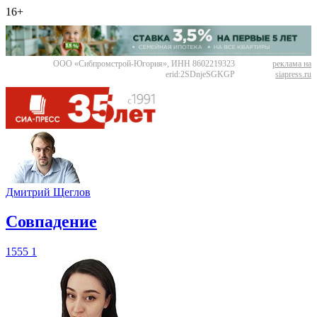
16+
ООО «Сибпромстрой-Югория», ИНН 8602219323
реклама на
erid:2SDnjeSGKGP
siapress.ru
Дмитрий Щеглов
​Совпадение
1555
1