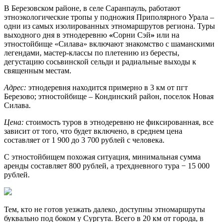
В Березовском районе, в селе Саранпауль, работают
этноэкологические тропы у подножия Приполярного Урала –
одни из самых изолированных этномаршрутов региона. Туры
выходного дня в этнодеревню
«
Сорни Сэй
»
или на
этностойбище «Силава» включают знакомство с шаманскими
легендами, мастер-классы по плетению из бересты,
дегустацию сосьвинской сельди и радиальные выходы к
священным местам.
Адрес:
этнодеревня находится примерно в 3 км от пгт
Березово; этностойбище – Кондинский район, поселок Новая
Силава.
Цена:
стоимость туров в этнодеревню не фиксированная, все
зависит от того, что будет включено, в среднем цена
составляет от 1 900 до 3 700 рублей с человека.
С этностойбищем похожая ситуация, минимальная сумма
аренды составляет 800 рублей, а трехдневного тура − 15 000
рублей.
Тем, кто не готов уезжать далеко, доступны этномаршруты
буквально под боком у Сургута. Всего в 20 км от города, в