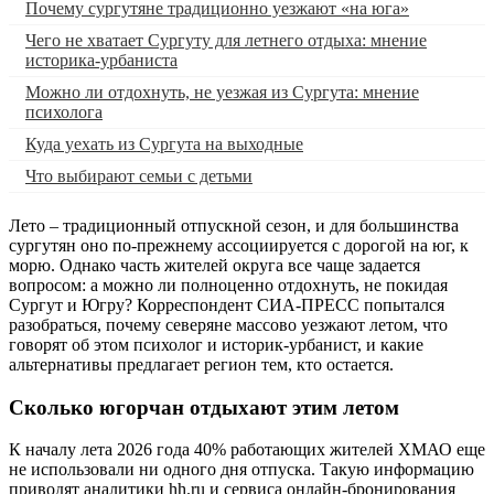
Почему сургутяне традиционно уезжают «на юга»
Чего не хватает Сургуту для летнего отдыха: мнение
историка-урбаниста
Можно ли отдохнуть, не уезжая из Сургута: мнение
психолога
Куда уехать из Сургута на выходные
Что выбирают семьи с детьми
Лето – традиционный отпускной сезон, и для большинства
сургутян оно по-прежнему ассоциируется с дорогой на юг, к
морю. Однако часть жителей округа все чаще задается
вопросом: а можно ли полноценно отдохнуть, не покидая
Сургут и Югру? Корреспондент СИА-ПРЕСС попытался
разобраться, почему северяне массово уезжают летом, что
говорят об этом психолог и историк-урбанист, и какие
альтернативы предлагает регион тем, кто остается.
Сколько югорчан отдыхают этим летом
К началу лета 2026 года 40% работающих жителей ХМАО еще
не использовали ни одного дня отпуска. Такую информацию
приводят аналитики hh.ru и сервиса онлайн-бронирования