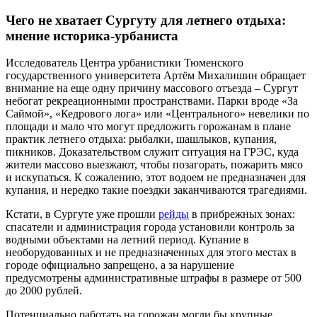
Чего не хватает Сургуту для летнего отдыха:
мнение историка-урбаниста
Исследователь Центра урбанистики Тюменского
государственного университета Артём Михалишин обращает
внимание на еще одну причину массового отъезда – Сургут
небогат рекреационными пространствами. Парки вроде «За
Саймой», «Кедрового лога» или «Центрального» невелики по
площади и мало что могут предложить горожанам в плане
практик летнего отдыха: рыбалки, шашлыков, купания,
пикников. Доказательством служит ситуация на ГРЭС, куда
жители массово выезжают, чтобы позагорать, пожарить мясо
и искупаться. К сожалению, этот водоем не предназначен для
купания, и нередко такие поездки заканчиваются трагедиями.
Кстати, в Сургуте уже прошли
рейды
в прибрежных зонах:
спасатели и администрация города установили контроль за
водными объектами на летний период. Купание в
необорудованных и не предназначенных для этого местах в
городе официально запрещено, а за нарушение
предусмотрены административные штрафы в размере от 500
до 2000 рублей.
Потенциально работать на горожан могли бы крупные