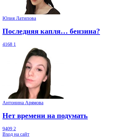
Юлия Латипова
​Последняя капля… бензина?
4168
1
Антонина Арямова
​Нет времени на подумать
9409
2
Вход на сайт