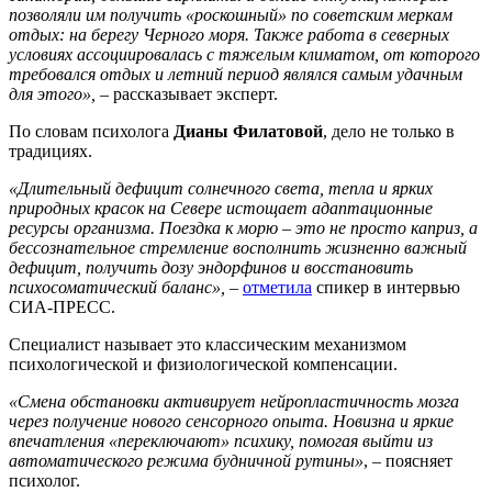
позволяли им получить «роскошный» по советским меркам
отдых: на берегу Черного моря. Также работа в северных
условиях ассоциировалась с тяжелым климатом, от которого
требовался отдых и летний период являлся самым удачным
для этого», –
рассказывает эксперт.
По словам психолога
Дианы Филатовой
, дело не только в
традициях.
«Длительный дефицит солнечного света, тепла и ярких
природных красок на Севере истощает адаптационные
ресурсы организма. Поездка к морю – это не просто каприз, а
бессознательное стремление восполнить жизненно важный
дефицит, получить дозу эндорфинов и восстановить
психосоматический баланс»,
–
отметила
спикер в интервью
СИА-ПРЕСС.
Специалист называет это классическим механизмом
психологической и физиологической компенсации.
«Смена обстановки активирует нейропластичность мозга
через получение нового сенсорного опыта. Новизна и яркие
впечатления «переключают» психику, помогая выйти из
автоматического режима будничной рутины»
, – поясняет
психолог.