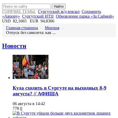
Найти
ГОРЯЧИЕ ТЕМЫ:
Сургутский ж/д вокзал
Сохранить
«Аврору»
Сургутский НТЦ
Обновление парка «За Саймой»
USD
82,1665
EUR
94,8366
Главная страница
→
Мнения
→
​Отпуск без самолета: как ...
Новости
​Куда сходить в Сургуте на выходных 8-9
августа? // АФИША
06 августа в 14:42
778
0