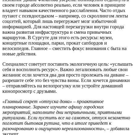
своем городе абсолютно реально, если человек в принципе
владеет навыком качественного расслабления. Часто отдых
путают с псевдоотдыхом – например, со скроллингом ленты
соцсетей, который лишь перегружает мозг избыточной
информацией. Для настоящей перезагрузки внутри города
важна развитая инфраструктура и смена привычных
маршрутов. В Сургуте для этого есть ресурсы: музеи,
концертные площадки, парки, прокат сапбордов и
велосипедов. Главное
–
сместить фокус внимания с быта на
новые действия.
Специалист советует поставить экологичную цель: «услышать
себя и восполнить ресурс». Важно легализовать любые свои
желания: если хочется два дня просто пролежать на диване –
разрешите себе это без чувства вины. Если хочется динамики
– отправляйтесь на велопрогулку или устройте домашний
кинопросмотр с друзьями.
«
Главный секрет «отпуска дома» – проактивное
планирование. Заранее изучите афишу городских
мероприятий, наполните дни непривычными, приятными
ритуалами. Если пустить все на самотек, отпуск незаметно
поглотит бытовая рутина, что в итоге приведет к
разочарованию и ощущению нереализованности»
, – добавила
эксперт.