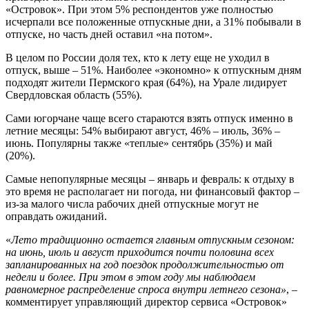
«Островок». При этом 5% респондентов уже полностью
исчерпали все положенные отпускные дни, а 31% побывали в
отпуске, но часть дней оставил «на потом».
В целом по России доля тех, кто к лету еще не уходил в
отпуск, выше – 51%. Наиболее «экономно» к отпускным дням
подходят жители Пермского края (64%), на Урале лидирует
Свердловская область (55%).
Сами югорчане чаще всего стараются взять отпуск именно в
летние месяцы: 54% выбирают август, 46% – июль, 36% –
июнь. Популярны также «теплые» сентябрь (35%) и май
(20%).
Самые непопулярные месяцы – январь и февраль: к отдыху в
это время не располагает ни погода, ни финансовый фактор –
из-за малого числа рабочих дней отпускные могут не
оправдать ожиданий.
«
Лето традиционно остается главным отпускным сезоном:
на июнь, июль и август приходится почти половина всех
запланированных на год поездок продолжительностью от
недели и более. При этом в этом году мы наблюдаем
равномерное распределение спроса внутри летнего сезона»
,
–
комментирует управляющий директор сервиса «Островок»