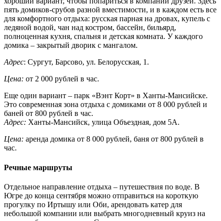
хороший вариант, чтобы попариться в компании друзей. Здесь
пять домиков-срубов разной вместимости, и в каждом есть все
для комфортного отдыха: русская парная на дровах, купель с
ледяной водой, чан над костром, бассейн, бильярд,
полноценная кухня, спальня и детская комната. У каждого
домика – закрытый дворик с мангалом.
Адрес
: Сургут, Барсово, ул. Белорусская, 1.
Цена
:
от 2 000 рублей в час.
Еще один вариант – парк «Вэнт Корт» в Ханты-Мансийске.
Это современная зона отдыха с домиками от 8 000 рублей и
баней от 800 рублей в час.
Адрес:
Ханты-Мансийск, улица Объездная, дом 5А.
Цена:
аренда домика от 8 000 рублей, баня от 800 рублей в
час.
Речные маршруты
Отдельное направление отдыха – путешествия по воде. В
Югре до конца сентября можно отправиться на короткую
прогулку по Иртышу или Оби, арендовать катер для
небольшой компании или выбрать многодневный круиз на