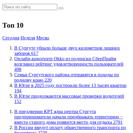
Топ 10
Сегодня
Неделя
Месяц
​В Сургуте убрали больше двух километров лишних
заборов
617
​Онлайн-кинотеатр Okko из подписки СберПрайм
возглавил рейтинг удовлетворенности пользователей
498
​Семьи Сургутского района отправятся в походы по
родному краю
220
​В Югре в 2025 году построили более 13 тысяч квартир
194
​В Югре продолжаются массовые проверки водителей
152
​В преддверии КРТ ядра центра Сургута
предприниматели начали преображать территорию −
вместо старого дома появится место для отдыха
2791
В России введут оплату общественного транспорта по
биометрии
2739