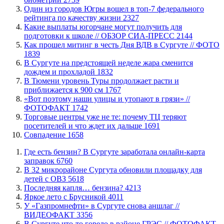
Один из городов Югры вошел в топ-7 федерального
рейтинга по качеству жизни
2327
Какие выплаты югорчане могут получить для
подготовки к школе // ОБЗОР СИА-ПРЕСС
2144
Как прошел митинг в честь Дня ВДВ в Сургуте // ФОТО
1839
В Сургуте на предстоящей неделе жара сменится
дождем и прохладой
1832
В Тюмени уровень Туры продолжает расти и
приближается к 900 см
1767
«Вот поэтому наши улицы и утопают в грязи» //
ФОТОФАКТ
1742
Торговые центры уже не те: почему ТЦ теряют
посетителей и что ждет их дальше
1691
​Совпадение
1658
​Где есть бензин? В Сургуте заработала онлайн-карта
заправок
6760
В 32 микрорайоне Сургута обновили площадку для
детей с ОВЗ
5618
​Последняя капля… бензина?
4213
Яркое лето с Брусникой
4011
У «Газпромнефти» в Сургуте снова аншлаг //
ВИДЕОФАКТ
3356
​В Сургуте что-то горело в районе ГРЭС // ФОТОФАКТ