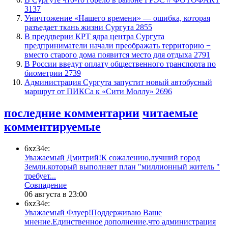
3137
​Уничтожение «Нашего времени» — ошибка, которая
разъедает ткань жизни Сургута
2855
​В преддверии КРТ ядра центра Сургута
предприниматели начали преображать территорию −
вместо старого дома появится место для отдыха
2791
В России введут оплату общественного транспорта по
биометрии
2739
​Администрация Сургута запустит новый автобусный
маршрут от ПИКСа к «Сити Моллу»
2696
последние комментарии
читаемые
комментируемые
6xz34e:
Уважаемый Дмитрий!К сожалению,лучший город
Земли.который выполняет план "миллионный житель "
требует...
​Совпадение
06 августа в 23:00
6xz34e:
Уважаемый Флуер!Поддерживаю Ваше
мнение.Единственное дополнение,что администрация