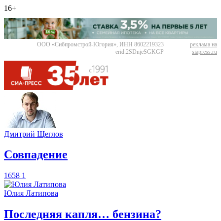
16+
ООО «Сибпромстрой-Югория», ИНН 8602219323
реклама на
erid:2SDnjeSGKGP
siapress.ru
Дмитрий Щеглов
​Совпадение
1658
1
Юлия Латипова
​Последняя капля… бензина?