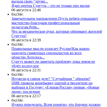
выдала свою "друже...
​Ядро центра Сургута ‒ это не только про жилье
06 августа в 22:46
6xz34e:
Замечательное направление.Пусть ребята повышают
мастерство,благодаря профессиональным
педагогам.Ребя...
​Что за механические руки, которые обнимают жителей
Сургута?
06 августа в 22:39
6xz34e:
Правильные мысли излагает Руслан!Как важно
находить грамотных специалистов во всех
областях.Хотелось...
Сургут может не заметить проблему, пока земля не
уйдет из-под ног
06 августа в 22:31
6xz34e:
Неужели,в самом деле? "Случайным " образом?
ЦИК провела жеребьевку партий в бюллетене на
выборах в Госдуму: «Единая Россия» первая, «Новые
люди» последние
06 августа в 22:17
6xz34e:
Нужно переделать. Всем понятно, что бордюр должен