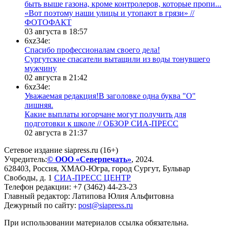
быть выше газона, кроме контролеров, которые пропи...
«Вот поэтому наши улицы и утопают в грязи» //
ФОТОФАКТ
03 августа в 18:57
6xz34e:
Спасибо профессионалам своего дела!
Сургутские спасатели вытащили из воды тонувшего
мужчину
02 августа в 21:42
6xz34e:
Уважаемая редакция!В заголовке одна буква "О"
лишняя.
Какие выплаты югорчане могут получить для
подготовки к школе // ОБЗОР СИА-ПРЕСС
02 августа в 21:37
Сетевое издание siapress.ru (16+)
Учредитель:
© ООО «Северпечать»
, 2024.
628403
,
Россия
,
ХМАО-Югра
, город
Сургут
,
Бульвар
Свободы, д. 1
СИА-ПРЕСС ЦЕНТР
Телефон редакции:
+7 (3462) 44-23-23
Главный редактор: Латипова Юлия Альфитовна
Дежурный по сайту:
post@siapress.ru
При использовании материалов ссылка обязательна.