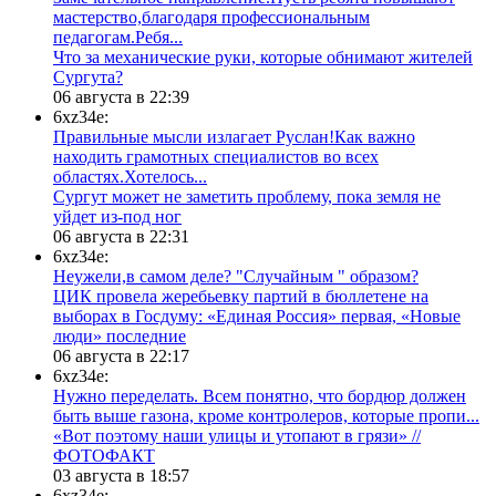
мастерство,благодаря профессиональным
педагогам.Ребя...
​Что за механические руки, которые обнимают жителей
Сургута?
06 августа в 22:39
6xz34e:
Правильные мысли излагает Руслан!Как важно
находить грамотных специалистов во всех
областях.Хотелось...
Сургут может не заметить проблему, пока земля не
уйдет из-под ног
06 августа в 22:31
6xz34e:
Неужели,в самом деле? "Случайным " образом?
ЦИК провела жеребьевку партий в бюллетене на
выборах в Госдуму: «Единая Россия» первая, «Новые
люди» последние
06 августа в 22:17
6xz34e:
Нужно переделать. Всем понятно, что бордюр должен
быть выше газона, кроме контролеров, которые пропи...
«Вот поэтому наши улицы и утопают в грязи» //
ФОТОФАКТ
03 августа в 18:57
6xz34e: