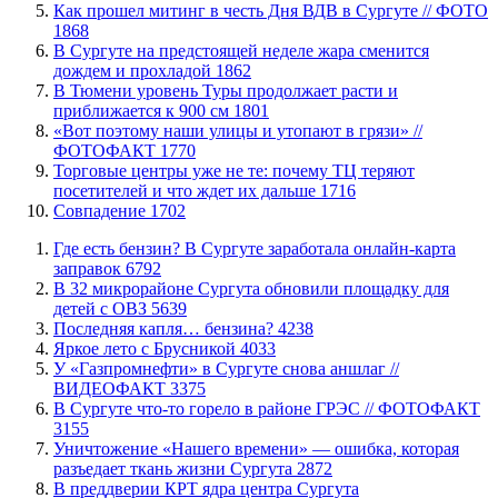
Как прошел митинг в честь Дня ВДВ в Сургуте // ФОТО
1868
В Сургуте на предстоящей неделе жара сменится
дождем и прохладой
1862
В Тюмени уровень Туры продолжает расти и
приближается к 900 см
1801
«Вот поэтому наши улицы и утопают в грязи» //
ФОТОФАКТ
1770
Торговые центры уже не те: почему ТЦ теряют
посетителей и что ждет их дальше
1716
​Совпадение
1702
​Где есть бензин? В Сургуте заработала онлайн-карта
заправок
6792
В 32 микрорайоне Сургута обновили площадку для
детей с ОВЗ
5639
​Последняя капля… бензина?
4238
Яркое лето с Брусникой
4033
У «Газпромнефти» в Сургуте снова аншлаг //
ВИДЕОФАКТ
3375
​В Сургуте что-то горело в районе ГРЭС // ФОТОФАКТ
3155
​Уничтожение «Нашего времени» — ошибка, которая
разъедает ткань жизни Сургута
2872
​В преддверии КРТ ядра центра Сургута