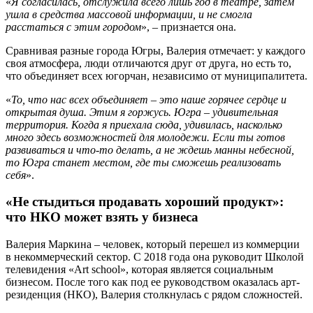
«
Я согласилась, отслужила всего лишь год в театре, затем
ушла в средства массовой информации, и не смогла
расстаться с этим городом
», – признается она.
Сравнивая разные города Югры, Валерия отмечает: у каждого
своя атмосфера, люди отличаются друг от друга, но есть то,
что объединяет всех югорчан, независимо от муниципалитета.
«
То, что нас всех объединяет – это наше горячее сердце и
открытая душа. Этим я горжусь. Югра – удивительная
территория. Когда я приехала сюда, удивилась, насколько
много здесь возможностей для молодежи. Если ты готов
развиваться и что-то делать, а не ждешь манны небесной,
то Югра станет местом, где ты сможешь реализовать
себя
».
«Не стыдиться продавать хороший продукт»:
что НКО может взять у бизнеса
Валерия Маркина – человек, который перешел из коммерции
в некоммерческий сектор. С 2018 года она руководит Школой
телевидения «Art school», которая является социальным
бизнесом. После того как под ее руководством оказалась арт-
резиденция (НКО), Валерия столкнулась с рядом сложностей.