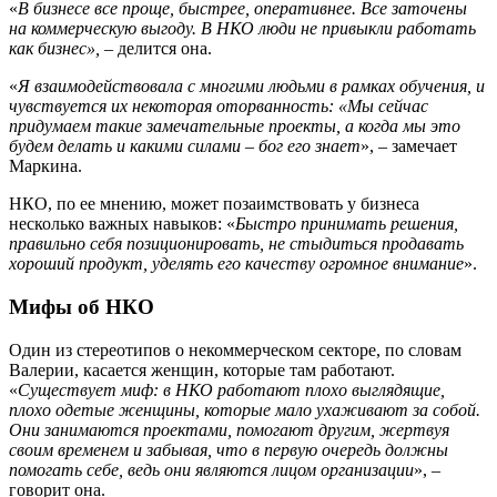
«
В бизнесе все проще, быстрее, оперативнее. Все заточены
на коммерческую выгоду. В НКО люди не привыкли работать
как бизнес»,
– делится она.
«
Я взаимодействовала с многими людьми в рамках обучения, и
чувствуется их некоторая оторванность: «Мы сейчас
придумаем такие замечательные проекты, а когда мы это
будем делать и какими силами – бог его знает
», – замечает
Маркина.
НКО, по ее мнению, может позаимствовать у бизнеса
несколько важных навыков: «
Быстро принимать решения,
правильно себя позиционировать, не стыдиться продавать
хороший продукт, уделять его качеству огромное внимание
».
Мифы об НКО
Один из стереотипов о некоммерческом секторе, по словам
Валерии, касается женщин, которые там работают.
«
Существует миф: в НКО работают плохо выглядящие,
плохо одетые женщины, которые мало ухаживают за собой.
Они занимаются проектами, помогают другим, жертвуя
своим временем и забывая, что в первую очередь должны
помогать себе, ведь они являются лицом организации
», –
говорит она.