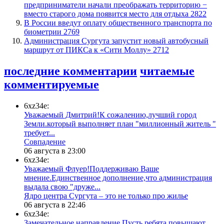
предприниматели начали преображать территорию −
вместо старого дома появится место для отдыха
2822
В России введут оплату общественного транспорта по
биометрии
2769
​Администрация Сургута запустит новый автобусный
маршрут от ПИКСа к «Сити Моллу»
2712
последние комментарии
читаемые
комментируемые
6xz34e:
Уважаемый Дмитрий!К сожалению,лучший город
Земли.который выполняет план "миллионный житель "
требует...
​Совпадение
06 августа в 23:00
6xz34e:
Уважаемый Флуер!Поддерживаю Ваше
мнение.Единственное дополнение,что администрация
выдала свою "друже...
​Ядро центра Сургута ‒ это не только про жилье
06 августа в 22:46
6xz34e:
Замечательное направление.Пусть ребята повышают