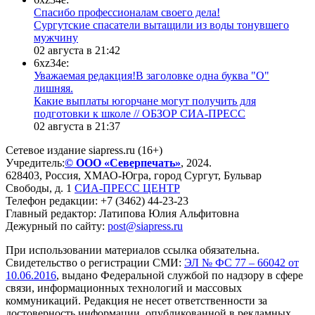
Спасибо профессионалам своего дела!
Сургутские спасатели вытащили из воды тонувшего
мужчину
02 августа в 21:42
6xz34e:
Уважаемая редакция!В заголовке одна буква "О"
лишняя.
Какие выплаты югорчане могут получить для
подготовки к школе // ОБЗОР СИА-ПРЕСС
02 августа в 21:37
Сетевое издание siapress.ru (16+)
Учредитель:
© ООО «Северпечать»
, 2024.
628403
,
Россия
,
ХМАО-Югра
, город
Сургут
,
Бульвар
Свободы, д. 1
СИА-ПРЕСС ЦЕНТР
Телефон редакции:
+7 (3462) 44-23-23
Главный редактор: Латипова Юлия Альфитовна
Дежурный по сайту:
post@siapress.ru
При использовании материалов ссылка обязательна.
Свидетельство о регистрации СМИ:
ЭЛ № ФС 77 – 66042 от
10.06.2016
, выдано Федеральной службой по надзору в сфере
связи, информационных технологий и массовых
коммуникаций. Редакция не несет ответственности за
достоверность информации, опубликованной в рекламных