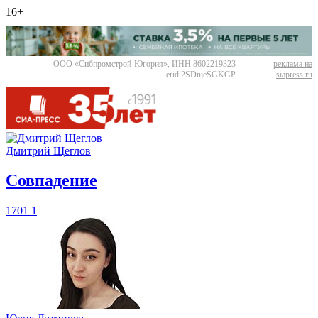
16+
ООО «Сибпромстрой-Югория», ИНН 8602219323
реклама на
erid:2SDnjeSGKGP
siapress.ru
Дмитрий Щеглов
​Совпадение
1701
1