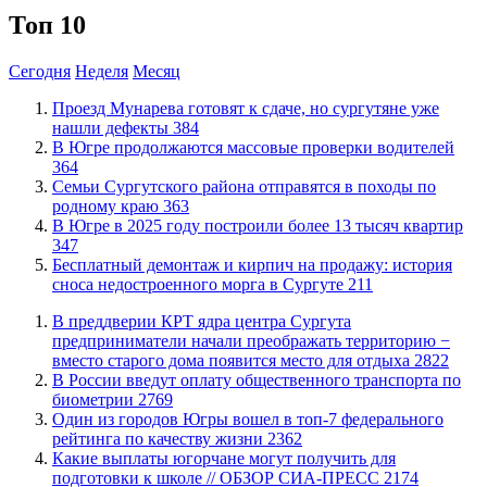
Топ 10
Сегодня
Неделя
Месяц
​Проезд Мунарева готовят к сдаче, но сургутяне уже
нашли дефекты
384
​В Югре продолжаются массовые проверки водителей
364
​Семьи Сургутского района отправятся в походы по
родному краю
363
​В Югре в 2025 году построили более 13 тысяч квартир
347
​Бесплатный демонтаж и кирпич на продажу: история
сноса недостроенного морга в Сургуте
211
​В преддверии КРТ ядра центра Сургута
предприниматели начали преображать территорию −
вместо старого дома появится место для отдыха
2822
В России введут оплату общественного транспорта по
биометрии
2769
Один из городов Югры вошел в топ-7 федерального
рейтинга по качеству жизни
2362
Какие выплаты югорчане могут получить для
подготовки к школе // ОБЗОР СИА-ПРЕСС
2174