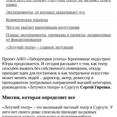
рамки
Эксперименты, от которых захватывает дух
Коммерческие проекты
Чего не хватает креативным индустриям
Планы: эксперименты, премьеры и проекты, независимые
от финансирования
«Летучий театр» – главное энтузиазм
Проект АНО «Лаборатория успеха» Креативные индустрии
Югры продолжается. И сегодня расскажет о том, как театр
способен выжить без собственного помещения, откуда
приходят идеи для постановок и как театральное искусство
может менять людей – директор, актер, режиссер и
преподаватель театральных направлений высшей категории,
руководитель «Летучего театра» в Сургуте
Сергей Гиренко
.
Миссия, которая определяет все
«Летучий театр» – это маленький частный театр в Сургуте. У
него нет своего дома: спектакли проходят на разных
площадках города, чаще всего в мультимедийном