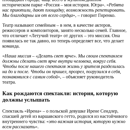
историческом парке «Россия – моя история. Югра». «
Ребята
нас приютили, дают площадку, возможность репетировать.
Мы благодарны им от всего сердца
», – говорит Гиренко.
Театр называют семейным – в нем, в качестве актеров,
режиссеров и композиторов, занято несколько семей. Главное,
что отличает «Летучий театр» от других – это миссия. Она
появилась не так давно, но теперь определяет все, что делает
команда.
«
Наша миссия – «Делать свет ярче». Мы своим спектаклем
должны сделать свет ярче внутри человека, вокруг себя.
Чтобы после нашего спектакля жизнь у зрителя разделилась
на до и после. Чтобы он пришел, прозрел, погрузился в себя,
познакомился с самим собой
», – объясняет руководитель
театра.
Как рождаются спектакли: история, которую
должны услышать
Спектакль «Ирена» – о польской девушке Ирене Сендлер,
спасшей детей из варшавского гетто, родился из настойчивого
внутреннего чувства: «
это важная история, которую нужно
всем рассказать
».