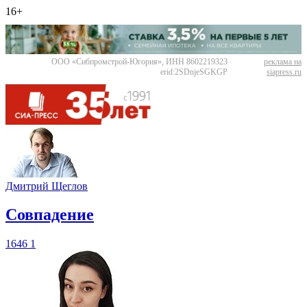
16+
ООО «Сибпромстрой-Югория», ИНН 8602219323
реклама на
erid:2SDnjeSGKGP
siapress.ru
Дмитрий Щеглов
​Совпадение
1646
1