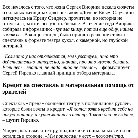
Все началось с того, что жена Сергея Виорика искала сюжеты
о сильных женщинах для спектакля «Дочери Евы». Случайно
наткнулась на Ирену Сэндлер, прочитала, но история не
отпускала, захотелось узнать больше. В течение года Виорика
собирала информацию: «
купила книгу, потом еще одну, нашла
комиксы
». В конце концов, было принято решение ставить
спектакль в формате театра кукол, с камерной, но глубокой
историей.
«
Если это у нас откликается, мы чувствуем, что это
действительно интересно, значит, про это нужно делать.
Если нет – значит, не надо, либо не сейчас
», – формулирует
Сергей Гиренко главный принцип отбора материала.
Кредит на спектакль и материальная помощь от
зрителей
Спектакль «Ирена» обошелся театру в полмиллиона рублей,
которые были взяты в кредит. «
Я хотел взять кредит себе на
новую машину, а купил машину в театр. Только она не ездит
»,
– шутит Гиренко.
Увидев, как тяжело театру, подписчики социальных сетей не
остались в стороне. «
Мы попросили у всех – пожалуйста,