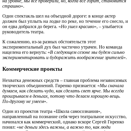
на уровне, мы все проверили, но, когда все горит, становится
страшно
».
Один спектакль шел на объездной дороге: в конце актер
должен был уплыть на лодке по реке, но течение его снесло, и
он едва добрался до берега. «
Но ушел красиво
», – улыбается
руководитель театра.
К сожалению, из-за разных обстоятельств этот
экспериментальный дух был частично утрачен. Но команда
нацелена его вернуть: «
В следующем сезоне мы будем сильно
экспериментировать и будоражить воображение зрителей
».
Коммерческие проекты
Нехватка денежных средств – главная проблема независимых
творческих объединений. Гиренко признается: «
Мы сначала
думаем, как сделать чудо, как сделать свет ярче. Мы всегда
проигрываем в деньгах, потому что делаем хорошую вещь.
По-другому не умеем
».
Один из проектов театра «Школа самосознания»,
направленный на познание себя через театральное искусство,
начинался как коммерческий, однако вскоре Сергей Гиренко
понял: «
не деньги здесь важны, а важно то, как люди