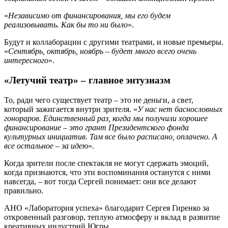
«
Независимо от финансирования, мы его будем
реализовывать. Как бы то ни было
».
Будут и коллаборации с другими театрами, и новые премьеры.
«
Сентябрь, октябрь, ноябрь – будет много всего очень
интересного
».
«Летучий театр» – главное энтузиазм
То, ради чего существует театр – это не деньги, а свет,
который зажигается внутри зрителя. «
У нас нет баснословных
гонораров. Единственный раз, когда мы получили хорошее
финансирование – это грант Президентского фонда
культурных инициатив. Там все было расписано, оплачено. А
все остальное – за идею
».
Когда зрители после спектакля не могут сдержать эмоций,
когда признаются, что эти воспоминания останутся с ними
навсегда, – вот тогда Сергей понимает: они все делают
правильно.
АНО «Лаборатория успеха» благодарит Сергея Гиренко за
откровенный разговор, теплую атмосферу и вклад в развитие
креативных индустрий Югры.