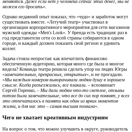
меняются. Даже если нет у человека сейчас этих денег, мы не
можем его бросить
»
.
Однако недавний опыт показал, что «чудо» и заработок могут
существовать вместе. «Летучий театр» участвовал в
организации корпоративного мероприятия для сети магазинов
мужской одежды «Men's Look». У бренда есть традиция: раз в
год представители сети со всей страны собираются в одном
городе, и каждый должен показать свой регион и удивить
коллег.
Задача стояла непростая: как впечатлить финансово
обеспеченную аудиторию, которая много где была и многое
видела? Команда театра решила сделать упор на людях Югры
«
замечательных, прекрасных, открытых
», и не прогадали.
«
Мы каждым номером выворачивали людям душу в хорошем
смысле. Когда разъезжались, все плакали
. – вспоминает
Сергей Гиренко, –
Мы дали людям что-то светлое, отзывы
потом были замечательные, что все до сих пор помнят, у всех
это отпечаталось в памяти как один из ярких моментов
жизни, и для нас это – самая высшая похвала
».
Чего не хватает креативным индустриям
На вопрос о том, что можно улучшить в округе, руководитель