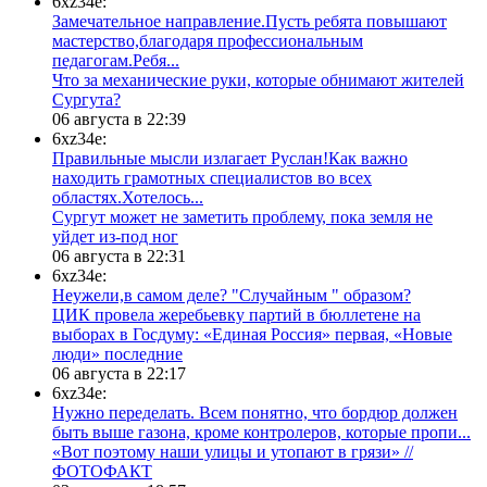
6xz34e:
Замечательное направление.Пусть ребята повышают
мастерство,благодаря профессиональным
педагогам.Ребя...
​Что за механические руки, которые обнимают жителей
Сургута?
06 августа в 22:39
6xz34e:
Правильные мысли излагает Руслан!Как важно
находить грамотных специалистов во всех
областях.Хотелось...
Сургут может не заметить проблему, пока земля не
уйдет из-под ног
06 августа в 22:31
6xz34e:
Неужели,в самом деле? "Случайным " образом?
ЦИК провела жеребьевку партий в бюллетене на
выборах в Госдуму: «Единая Россия» первая, «Новые
люди» последние
06 августа в 22:17
6xz34e:
Нужно переделать. Всем понятно, что бордюр должен
быть выше газона, кроме контролеров, которые пропи...
«Вот поэтому наши улицы и утопают в грязи» //
ФОТОФАКТ