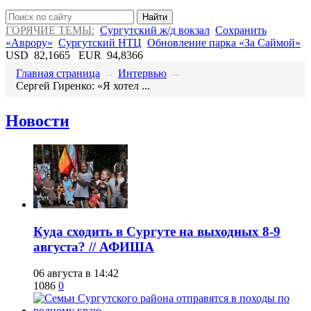
Найти
ГОРЯЧИЕ ТЕМЫ:
Сургутский ж/д вокзал
Сохранить
«Аврору»
Сургутский НТЦ
Обновление парка «За Саймой»
USD
82,1665
EUR
94,8366
Главная страница
→
Интервью
→
​Сергей Гиренко: «Я хотел ...
Новости
​Куда сходить в Сургуте на выходных 8-9
августа? // АФИША
06 августа в 14:42
1086
0