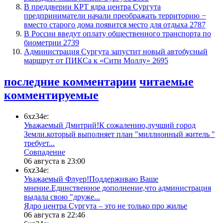
​В преддверии КРТ ядра центра Сургута
предприниматели начали преображать территорию −
вместо старого дома появится место для отдыха
2787
В России введут оплату общественного транспорта по
биометрии
2739
​Администрация Сургута запустит новый автобусный
маршрут от ПИКСа к «Сити Моллу»
2695
последние комментарии
читаемые
комментируемые
6xz34e:
Уважаемый Дмитрий!К сожалению,лучший город
Земли.который выполняет план "миллионный житель "
требует...
​Совпадение
06 августа в 23:00
6xz34e:
Уважаемый Флуер!Поддерживаю Ваше
мнение.Единственное дополнение,что администрация
выдала свою "друже...
​Ядро центра Сургута ‒ это не только про жилье
06 августа в 22:46