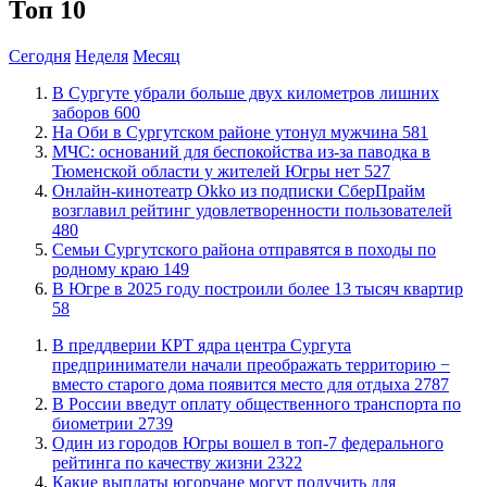
Топ 10
Сегодня
Неделя
Месяц
​В Сургуте убрали больше двух километров лишних
заборов
600
​На Оби в Сургутском районе утонул мужчина
581
​МЧС: оснований для беспокойства из-за паводка в
Тюменской области у жителей Югры нет
527
​Онлайн-кинотеатр Okko из подписки СберПрайм
возглавил рейтинг удовлетворенности пользователей
480
​Семьи Сургутского района отправятся в походы по
родному краю
149
​В Югре в 2025 году построили более 13 тысяч квартир
58
​В преддверии КРТ ядра центра Сургута
предприниматели начали преображать территорию −
вместо старого дома появится место для отдыха
2787
В России введут оплату общественного транспорта по
биометрии
2739
Один из городов Югры вошел в топ-7 федерального
рейтинга по качеству жизни
2322
Какие выплаты югорчане могут получить для