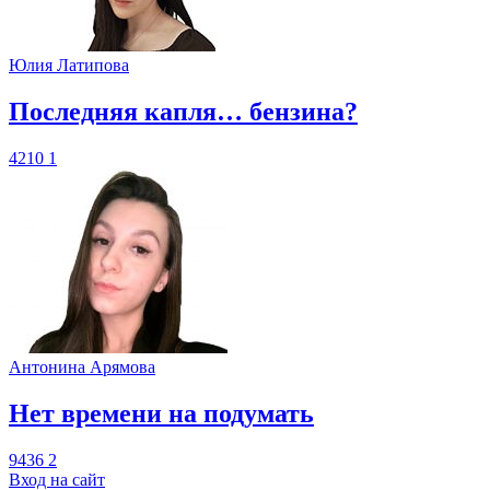
Юлия Латипова
​Последняя капля… бензина?
4210
1
Антонина Арямова
​Нет времени на подумать
9436
2
Вход на сайт