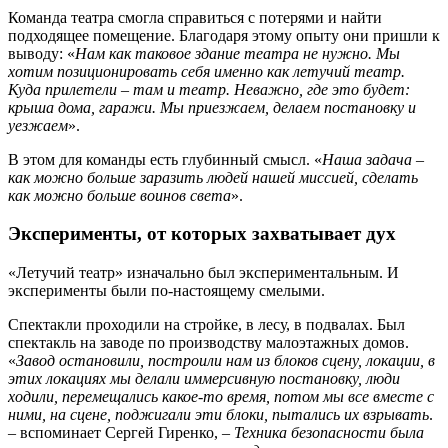
Команда театра смогла справиться с потерями и найти
подходящее помещение. Благодаря этому опыту они пришли к
выводу: «
Нам как таковое здание театра не нужно. Мы
хотим позиционировать себя именно как летучий театр.
Куда прилетели – там и театр. Неважно, где это будет:
крыша дома, гаражи. Мы приезжаем, делаем постановку и
уезжаем
».
В этом для команды есть глубинный смысл. «
Наша задача –
как можно больше заразить людей нашей миссией, сделать
как можно больше воинов света
».
Эксперименты, от которых захватывает дух
«Летучий театр» изначально был экспериментальным. И
эксперименты были по-настоящему смелыми.
Спектакли проходили на стройке, в лесу, в подвалах. Был
спектакль на заводе по производству малоэтажных домов.
«
Завод остановили, построили нам из блоков сцену, локации, в
этих локациях мы делали иммерсивную постановку, люди
ходили, перемещались какое-то время, потом мы все вместе с
ними, на сцене, поджигали эти блоки, пытались их взрывать
.
– вспоминает Сергей Гиренко, –
Техника безопасности была