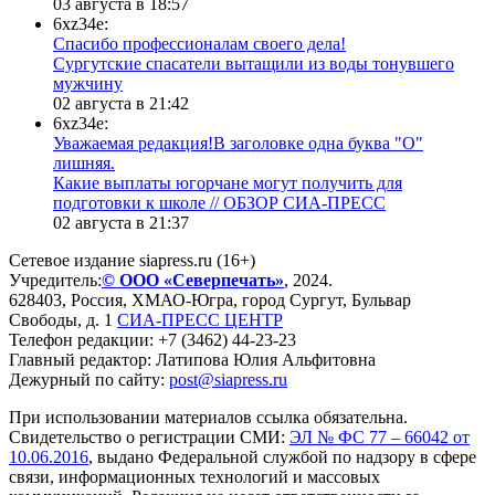
03 августа в 18:57
6xz34e:
Спасибо профессионалам своего дела!
Сургутские спасатели вытащили из воды тонувшего
мужчину
02 августа в 21:42
6xz34e:
Уважаемая редакция!В заголовке одна буква "О"
лишняя.
Какие выплаты югорчане могут получить для
подготовки к школе // ОБЗОР СИА-ПРЕСС
02 августа в 21:37
Сетевое издание siapress.ru (16+)
Учредитель:
© ООО «Северпечать»
, 2024.
628403
,
Россия
,
ХМАО-Югра
, город
Сургут
,
Бульвар
Свободы, д. 1
СИА-ПРЕСС ЦЕНТР
Телефон редакции:
+7 (3462) 44-23-23
Главный редактор: Латипова Юлия Альфитовна
Дежурный по сайту:
post@siapress.ru
При использовании материалов ссылка обязательна.
Свидетельство о регистрации СМИ:
ЭЛ № ФС 77 – 66042 от
10.06.2016
, выдано Федеральной службой по надзору в сфере
связи, информационных технологий и массовых