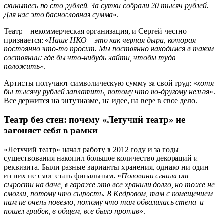
скиньтесь по сто рублей. За сутки собрали 20 тысяч рублей.
Для нас это баснословная сумма
».
Театр – некоммерческая организация, и Сергей честно
признается: «
Наше НКО – это как черная дыра, которая
постоянно что-то просит. Мы постоянно находимся в таком
состоянии: где бы что-нибудь найти, чтобы туда
положить
».
Артисты получают символическую сумму за свой труд: «
хотя
бы тысячу рублей заплатить, потому что по-другому нельзя
».
Все держится на энтузиазме, на идее, на вере в свое дело.
Театр без стен: почему «Летучий театр» не
загоняет себя в рамки
«Летучий театр» начал работу в 2012 году и за годы
существования накопил большое количество декораций и
реквизита. Были разные варианты хранения, однако ни один
из них не смог стать финальным: «
Половина сгнила от
сырости на даче, в гараже это все хранили долго, но тоже не
смогли, потому что сырость. В Кедровом, там с помещением
нам не очень повезло, потому что там обвалилась стена, и
пошел грибок, в общем, все было против
».