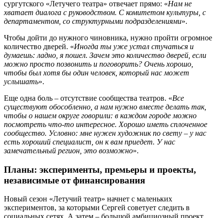
сургутского «Летучего театра» отвечает прямо: «
Нам не
хватает диалога с руководством. С комитетом культуры, с
департаментом, со структурными подразделениями
».
Чтобы дойти до нужного чиновника, нужно пройти огромное
количество дверей. «
Иногда ты уже устал стучаться и
думаешь: ладно, я пошел. Зачем это количество дверей, если
можно просто позвонить и поговорить?
Очень хорошо,
чтобы был хотя бы один человек, который нас может
услышать
».
Еще одна боль – отсутствие сообщества театров. «
Все
существуют обособленно, а нам нужно вместе делать так,
чтобы о нашем округе говорили: в каждом городе можно
посмотреть что-то интересное. Хорошо иметь сплоченное
сообщество. Условно: мне нужен художник по свету – у нас
есть хороший специалист, он к вам приедет. У нас
замечательный регион, это возможно
».
Планы: эксперименты, премьеры и проекты,
независимые от финансирования
Новый сезон «Летучий театр» начнет с маленьких
экспериментов, за которыми Сергей советует следить в
социальных сетях. А затем – большой амбициозный проект.