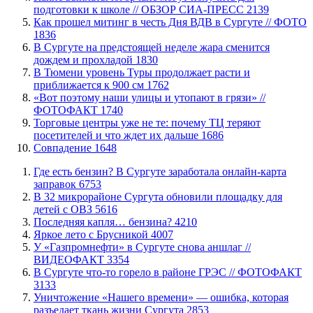
подготовки к школе // ОБЗОР СИА-ПРЕСС
2139
Как прошел митинг в честь Дня ВДВ в Сургуте // ФОТО
1836
В Сургуте на предстоящей неделе жара сменится
дождем и прохладой
1830
В Тюмени уровень Туры продолжает расти и
приближается к 900 см
1762
«Вот поэтому наши улицы и утопают в грязи» //
ФОТОФАКТ
1740
Торговые центры уже не те: почему ТЦ теряют
посетителей и что ждет их дальше
1686
​Совпадение
1648
​Где есть бензин? В Сургуте заработала онлайн-карта
заправок
6753
В 32 микрорайоне Сургута обновили площадку для
детей с ОВЗ
5616
​Последняя капля… бензина?
4210
Яркое лето с Брусникой
4007
У «Газпромнефти» в Сургуте снова аншлаг //
ВИДЕОФАКТ
3354
​В Сургуте что-то горело в районе ГРЭС // ФОТОФАКТ
3133
​Уничтожение «Нашего времени» — ошибка, которая
разъедает ткань жизни Сургута
2853