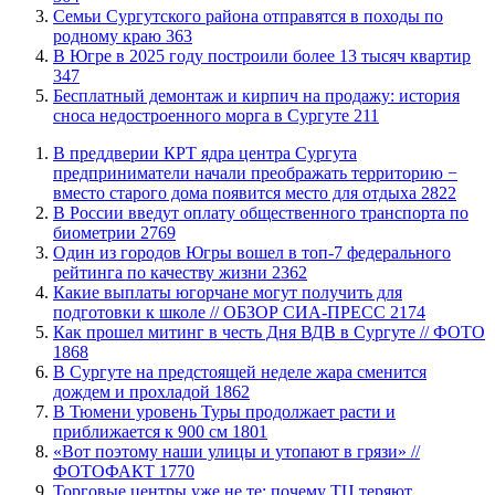
​Семьи Сургутского района отправятся в походы по
родному краю
363
​В Югре в 2025 году построили более 13 тысяч квартир
347
​Бесплатный демонтаж и кирпич на продажу: история
сноса недостроенного морга в Сургуте
211
​В преддверии КРТ ядра центра Сургута
предприниматели начали преображать территорию −
вместо старого дома появится место для отдыха
2822
В России введут оплату общественного транспорта по
биометрии
2769
Один из городов Югры вошел в топ-7 федерального
рейтинга по качеству жизни
2362
Какие выплаты югорчане могут получить для
подготовки к школе // ОБЗОР СИА-ПРЕСС
2174
Как прошел митинг в честь Дня ВДВ в Сургуте // ФОТО
1868
В Сургуте на предстоящей неделе жара сменится
дождем и прохладой
1862
В Тюмени уровень Туры продолжает расти и
приближается к 900 см
1801
«Вот поэтому наши улицы и утопают в грязи» //
ФОТОФАКТ
1770
Торговые центры уже не те: почему ТЦ теряют