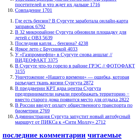
посетителей и что ждет их дальше
1716
​Совпадение
1701
​Где есть бензин? В Сургуте заработала онлайн-карта
заправок
6792
В 32 микрорайоне Сургута обновили площадку для
детей с ОВЗ
5639
​Последняя капля… бензина?
4238
Яркое лето с Брусникой
4033
У «Газпромнефти» в Сургуте снова аншлаг //
ВИДЕОФАКТ
3375
​В Сургуте что-то горело в районе ГРЭС // ФОТОФАКТ
3155
​Уничтожение «Нашего времени» — ошибка, которая
разъедает ткань жизни Сургута
2872
​В преддверии КРТ ядра центра Сургута
предприниматели начали преображать территорию −
вместо старого дома появится место для отдыха
2822
В России введут оплату общественного транспорта по
биометрии
2769
​Администрация Сургута запустит новый автобусный
маршрут от ПИКСа к «Сити Моллу»
2712
последние комментарии
читаемые