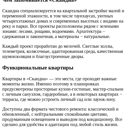
Скандиа специализируется на квартальной застройке малой и
переменной этажности, в том числе таунхаусах, уютных
четырехэтажных домах и современных высотках с видами на
реку и парки. Все проекты расположены рядом с зелеными
зонами: лесами, рощами, водоемами. Архитектура −
сдержанная и лаконичная, а материалы − натуральные.
Каждый проект проработан до мелочей. Светлые холлы,
телеметрия, колясочные, адаптированная среда, качественная
шумоизоляция и благоустроенные дворы.
Функциональные квартиры
Квартиры в «Скандиа» — это места, где проходят важные
моменты жизни. Именно поэтому в планировках
предусмотрены просторные кухни-гостиные, мастер-спальни
с личным санузлом, гардеробные, а в некоторых квартирах −
террасы, где можно устроить личный сад или лаунж-зону.
Доступны два формата чистового ремонта: классический и
обновленный, с нейтральными спокойными цветами,
продуманным освещением и выводом под кондиционер. Все
сделано для удобства и адаптации под любой стиль жизни.