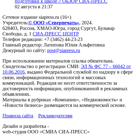
подготовки к школе // ОБЗОР СИА-ПРЕСС
02 августа в 21:37
Сетевое издание siapress.ru (16+)
Учредитель:
© ООО «Северпечать»
, 2024.
628403
,
Россия
,
ХМАО-Югра
, город
Сургут
,
Бульвар
Свободы, д. 1
СИА-ПРЕСС ЦЕНТР
Телефон редакции:
+7 (3462) 44-23-23
Главный редактор: Латипова Юлия Альфитовна
Дежурный по сайту:
post@siapress.ru
При использовании материалов ссылка обязательна.
Свидетельство о регистрации СМИ:
ЭЛ № ФС 77 – 66042 от
10.06.2016
, выдано Федеральной службой по надзору в сфере
связи, информационных технологий и массовых
коммуникаций. Редакция не несет ответственности за
достоверность информации, опубликованной в рекламных
объявлениях.
Материалы в рубриках «Компании», «Недвижимость» и
«Новости бизнеса» размещаются на коммерческой основе.
Правила сайта
Рекламодателям
Дизайн и разработка -
web-студия ООО «СМИА СИА-ПРЕСС»