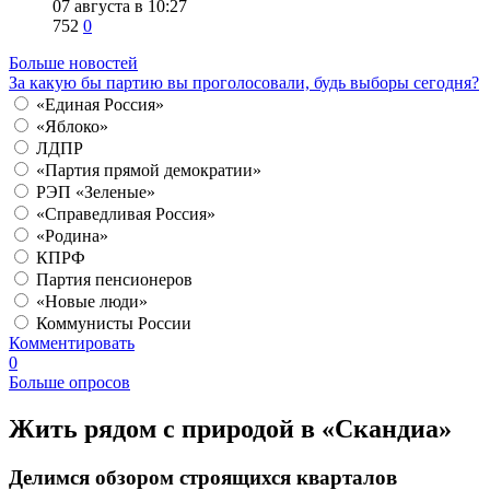
07 августа в 10:27
752
0
Больше новостей
За какую бы партию вы проголосовали, будь выборы сегодня?
«Единая Россия»
«Яблоко»
ЛДПР
«Партия прямой демократии»
РЭП «Зеленые»
«Справедливая Россия»
«Родина»
КПРФ
Партия пенсионеров
«Новые люди»
Коммунисты России
Комментировать
0
Больше опросов
​Жить рядом с природой в «Скандиа»
Делимся обзором строящихся кварталов