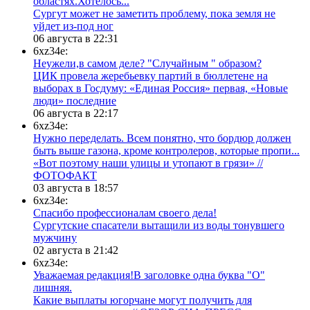
областях.Хотелось...
Сургут может не заметить проблему, пока земля не
уйдет из-под ног
06 августа в 22:31
6xz34e:
Неужели,в самом деле? "Случайным " образом?
ЦИК провела жеребьевку партий в бюллетене на
выборах в Госдуму: «Единая Россия» первая, «Новые
люди» последние
06 августа в 22:17
6xz34e:
Нужно переделать. Всем понятно, что бордюр должен
быть выше газона, кроме контролеров, которые пропи...
«Вот поэтому наши улицы и утопают в грязи» //
ФОТОФАКТ
03 августа в 18:57
6xz34e:
Спасибо профессионалам своего дела!
Сургутские спасатели вытащили из воды тонувшего
мужчину
02 августа в 21:42
6xz34e:
Уважаемая редакция!В заголовке одна буква "О"
лишняя.
Какие выплаты югорчане могут получить для