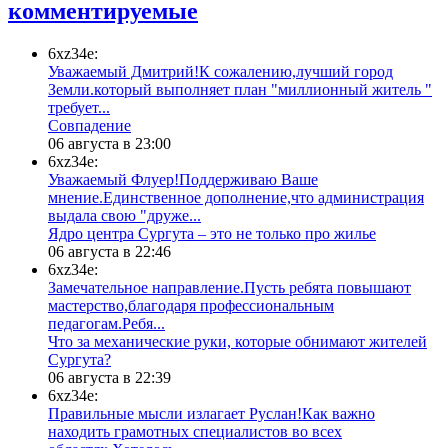
комментируемые
6xz34e:
Уважаемый Дмитрий!К сожалению,лучший город
Земли.который выполняет план "миллионный житель "
требует...
​Совпадение
06 августа в 23:00
6xz34e:
Уважаемый Флуер!Поддерживаю Ваше
мнение.Единственное дополнение,что администрация
выдала свою "друже...
​Ядро центра Сургута ‒ это не только про жилье
06 августа в 22:46
6xz34e:
Замечательное направление.Пусть ребята повышают
мастерство,благодаря профессиональным
педагогам.Ребя...
​Что за механические руки, которые обнимают жителей
Сургута?
06 августа в 22:39
6xz34e:
Правильные мысли излагает Руслан!Как важно
находить грамотных специалистов во всех