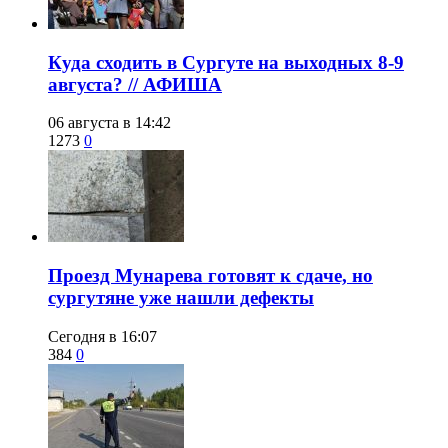
​Куда сходить в Сургуте на выходных 8-9
августа? // АФИША
06 августа в 14:42
1273
0
​Проезд Мунарева готовят к сдаче, но
сургутяне уже нашли дефекты
Сегодня в 16:07
384
0