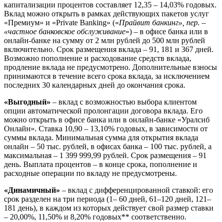
капитализации процентов составляет 12,35 – 14,03% годовых.
Вклад можно открыть в рамках действующих пакетов услуг
«Премиум» и «Private Banking» («
Прайвит банкинг», пер. –
«частное банковское обслуживание
») – в офисе банка или в
онлайн-банке на сумму от 2 млн рублей до 500 млн рублей
включительно. Срок размещения вклада – 91, 181 и 367 дней.
Возможно пополнение и расходование средств вклада,
продление вклада не предусмотрено. Дополнительные взносы
принимаются в течение всего срока вклада, за исключением
последних 30 календарных дней до окончания срока.
«Выгодный»
– вклад с возможностью выбора клиентом
опции автоматической пролонгации договора вклада. Его
можно открыть в офисе банка или в онлайн-банке «Уралсиб
Онлайн». Ставка 10,90 – 13,10% годовых, в зависимости от
суммы вклада. Минимальная сумма для открытия вклада
онлайн – 50 тыс. рублей, в офисах банка – 100 тыс. рублей, а
максимальная – 1 399 999,99 рублей. Срок размещения – 91
день. Выплата процентов – в конце срока, пополнение и
расходные операции по вкладу не предусмотрены.
«Динамичный»
– вклад с дифференцированной ставкой: его
срок разделен на три периода (1– 60 дней, 61–120 дней, 121–
181 день), в каждом из которых действует свой размер ставки
– 20,00%, 11,50% и 8,20% годовых** соответственно.