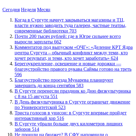
Сегодня
Неделя
Месяц
​Когда в Сургуте начнут закрываться магазины и ТЦ,
власти нужно заводить туда галереи, частные театры,
современные библиотеки
703
​Почти 200 тысяч рублей: где в Югре сильнее всего
выросли зарплаты
662
​Комментатор под выпуском «ОЧГ»: «Деление КРТ Ядра
центра Сургута – обычный конфликт между теми, кто
хочет результат, и теми, кто хочет заработать»
624
Берегоукрепление, освещение и новые дорожки —
благоустройство правого рукава Саймы готово на треть
596
Благоустройство проезда Мунарева планируют
завершить до конца сентября
583
​В Сургуте перенесли праздник ко Дню физкультурника
с 8 на 15 августа
551
​В День физкультурника в Сургуте ограничат движение
по Университетской
523
​Триста голосов в унисон: в Сургуте впервые пройдет
интерактивный хор
516
​В Сургуте убрали больше двух километров лишних
заборов
514
Не прошли на бюджет? В СФУ напомнили о