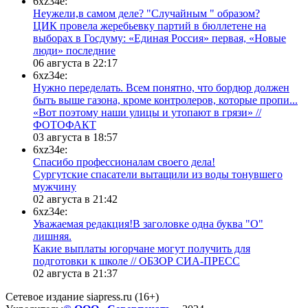
6xz34e:
Неужели,в самом деле? "Случайным " образом?
ЦИК провела жеребьевку партий в бюллетене на
выборах в Госдуму: «Единая Россия» первая, «Новые
люди» последние
06 августа в 22:17
6xz34e:
Нужно переделать. Всем понятно, что бордюр должен
быть выше газона, кроме контролеров, которые пропи...
«Вот поэтому наши улицы и утопают в грязи» //
ФОТОФАКТ
03 августа в 18:57
6xz34e:
Спасибо профессионалам своего дела!
Сургутские спасатели вытащили из воды тонувшего
мужчину
02 августа в 21:42
6xz34e:
Уважаемая редакция!В заголовке одна буква "О"
лишняя.
Какие выплаты югорчане могут получить для
подготовки к школе // ОБЗОР СИА-ПРЕСС
02 августа в 21:37
Сетевое издание siapress.ru (16+)