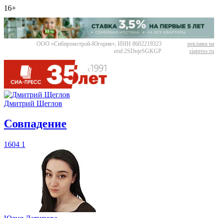
16+
ООО «Сибпромстрой-Югория», ИНН 8602219323
реклама на
erid:2SDnjeSGKGP
siapress.ru
Дмитрий Щеглов
​Совпадение
1604
1