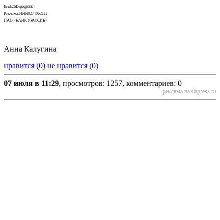
Erid:2SDnjbqStSE
Реклама.ИНН0274062111
ПАО «БАНК УРАЛСИБ»
Анна Калугина
нравится (0)
не нравится (0)
07 июля в 11:29
, просмотров: 1257, комментариев: 0
реклама на siapress.ru