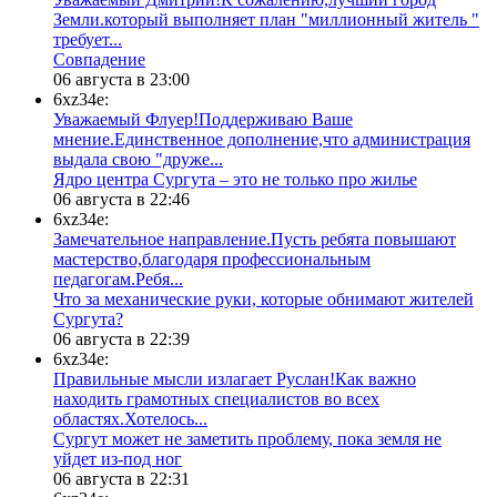
Земли.который выполняет план "миллионный житель "
требует...
​Совпадение
06 августа в 23:00
6xz34e:
Уважаемый Флуер!Поддерживаю Ваше
мнение.Единственное дополнение,что администрация
выдала свою "друже...
​Ядро центра Сургута ‒ это не только про жилье
06 августа в 22:46
6xz34e:
Замечательное направление.Пусть ребята повышают
мастерство,благодаря профессиональным
педагогам.Ребя...
​Что за механические руки, которые обнимают жителей
Сургута?
06 августа в 22:39
6xz34e:
Правильные мысли излагает Руслан!Как важно
находить грамотных специалистов во всех
областях.Хотелось...
Сургут может не заметить проблему, пока земля не
уйдет из-под ног
06 августа в 22:31