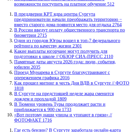
возможности поступить на платное обучение
512
​В преддверии КРТ ядра центра Сургута
предприниматели начали преображать территорию −
вместо старого дома появится место для отдыха
2764
В России введут оплату общественного транспорта по
биометрии
2715
Один из городов Югры вошел в топ-7 федерального
рейтинга по качеству жизни
2301
Какие выплаты югорчане могут получить для
подготовки к школе // ОБЗОР СИА-ПРЕСС
2110
​Памятные даты августа 2026 года: люди, события,
юбилеи
2035
​Проезд Мунарева в Сургуте благоустраивают с
опережением графика
2016
Как прошел митинг в честь Дня ВДВ в Сургуте // ФОТО
1818
В Сургуте на предстоящей неделе жара сменится
дождем и прохладой
1809
В Тюмени уровень Туры продолжает расти и
приближается к 900 см
1733
«Вот поэтому наши улицы и утопают в грязи» //
ФОТОФАКТ
1716
​Где есть бензин? В Сургуте заработала онлайн-карта