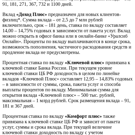
91, 181, 271, 367, 732 и 1100 дней.
Вклад
«Доход Плюс»
предназначен для новых клиентов-
физлиц*. Сумма вклада – от 2,5 до 7 млн рублей
включительно, срок – 181 день, ставка по вкладу составляет
14,00 – 14,75% годовых в зависимости от пакета услуг. Вклад
можно открыть в офисе банка или в онлайн-банке «Уралсиб
Онлайн». Проценты по вкладу выплачиваются в конце срока,
возможность пополнения, частичного расходования средств и
продление вклада не предусмотрены.
Процентная ставка по вкладу
«Ключевой плюс»
привязана к
ключевой ставке Банка России. При текущем уровне
ключевой ставки ЦБ РФ доходность в целом по линейке
вкладов «Ключевой Плюс» составляет 12,95 – 14,83% годовых
– в зависимости от суммы, срока, пакета услуг и способа
выплаты процентов по вкладу. Минимальная сумма для
открытия вклада «Ключевой плюс» – 500 тыс. рублей,
максимальная – 1 млрд рублей. Срок размещения вклада – 91,
181 и 367 дней.
Процентная ставка по вкладу
«Комфорт плюс»
также
привязана к ключевой ставке ЦБ РФ и зависит от пакета
услуг, суммы и срока вклада. При текущей величине
ключевой ставки доходность по вкладу с учетом