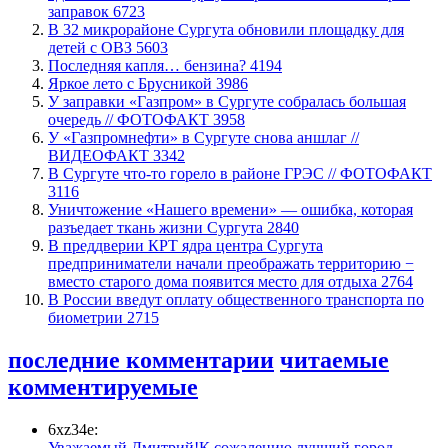
заправок
6723
В 32 микрорайоне Сургута обновили площадку для
детей с ОВЗ
5603
​Последняя капля… бензина?
4194
Яркое лето с Брусникой
3986
​У заправки «Газпром» в Сургуте собралась большая
очередь // ФОТОФАКТ
3958
У «Газпромнефти» в Сургуте снова аншлаг //
ВИДЕОФАКТ
3342
​В Сургуте что-то горело в районе ГРЭС // ФОТОФАКТ
3116
​Уничтожение «Нашего времени» — ошибка, которая
разъедает ткань жизни Сургута
2840
​В преддверии КРТ ядра центра Сургута
предприниматели начали преображать территорию −
вместо старого дома появится место для отдыха
2764
В России введут оплату общественного транспорта по
биометрии
2715
последние комментарии
читаемые
комментируемые
6xz34e:
Уважаемый Дмитрий!К сожалению,лучший город