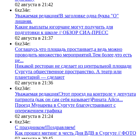
02 августа в 21:42
6xz34e:
Уважаемая редакция!В заголовке одна буква "О"
лишняя.
Какие выплаты югорчане могут получить для
подготовки к школе // ОБЗОР СИА-ПРЕСС
02 августа в 21:37
6xz34e:
Соглашусь,что площадь простаивает,а ведь можно
проводить множество мероприятий.Тем более,что есть
це...
​Никакой ресторан не сделает из центральной площади
Сургута общественное пространство. А театр или
планетарий — сделают
02 августа в 21:36
6xz34e:
Уважаемая редакция!Этот проезд на контроле у депутата
патриота (как он сам себя называет)Рината Айси...
​Проезд Мунарева в Сургуте благоустраивают с
опережением графика
02 августа в 21:24
6xz34e:
С праздником!Поздравляем!
Как прошел митинг в честь Дня ВДВ в Сургуте // ФОТО
02 августа в 20:45