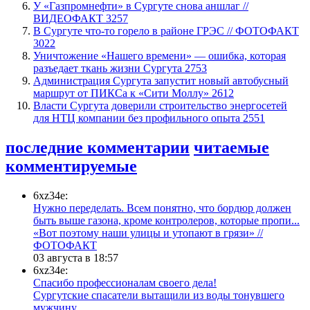
У «Газпромнефти» в Сургуте снова аншлаг //
ВИДЕОФАКТ
3257
​В Сургуте что-то горело в районе ГРЭС // ФОТОФАКТ
3022
​Уничтожение «Нашего времени» — ошибка, которая
разъедает ткань жизни Сургута
2753
​Администрация Сургута запустит новый автобусный
маршрут от ПИКСа к «Сити Моллу»
2612
Власти Сургута доверили строительство энергосетей
для НТЦ компании без профильного опыта
2551
последние комментарии
читаемые
комментируемые
6xz34e:
Нужно переделать. Всем понятно, что бордюр должен
быть выше газона, кроме контролеров, которые пропи...
«Вот поэтому наши улицы и утопают в грязи» //
ФОТОФАКТ
03 августа в 18:57
6xz34e:
Спасибо профессионалам своего дела!
Сургутские спасатели вытащили из воды тонувшего
мужчину