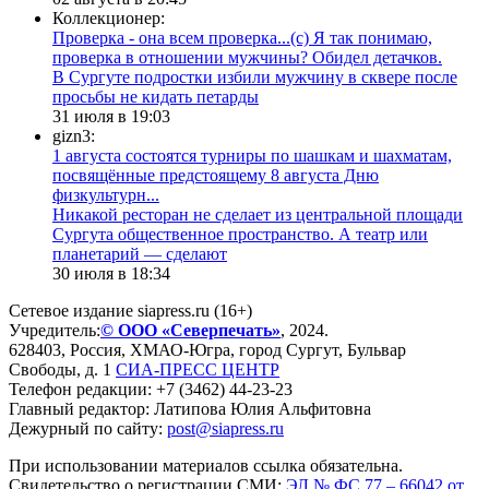
Коллекционер:
Проверка - она всем проверка...(с) Я так понимаю,
проверка в отношении мужчины? Обидел детачков.
В Сургуте подростки избили мужчину в сквере после
просьбы не кидать петарды
31 июля в 19:03
gizn3:
1 августа состоятся турниры по шашкам и шахматам,
посвящённые предстоящему 8 августа Дню
физкультурн...
​Никакой ресторан не сделает из центральной площади
Сургута общественное пространство. А театр или
планетарий — сделают
30 июля в 18:34
Сетевое издание siapress.ru (16+)
Учредитель:
© ООО «Северпечать»
, 2024.
628403
,
Россия
,
ХМАО-Югра
, город
Сургут
,
Бульвар
Свободы, д. 1
СИА-ПРЕСС ЦЕНТР
Телефон редакции:
+7 (3462) 44-23-23
Главный редактор: Латипова Юлия Альфитовна
Дежурный по сайту:
post@siapress.ru
При использовании материалов ссылка обязательна.
Свидетельство о регистрации СМИ:
ЭЛ № ФС 77 – 66042 от