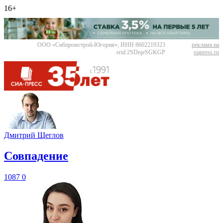
16+
ООО «Сибпромстрой-Югория», ИНН 8602219323
реклама на
erid:2SDnjeSGKGP
siapress.ru
Дмитрий Щеглов
​Совпадение
1087
0