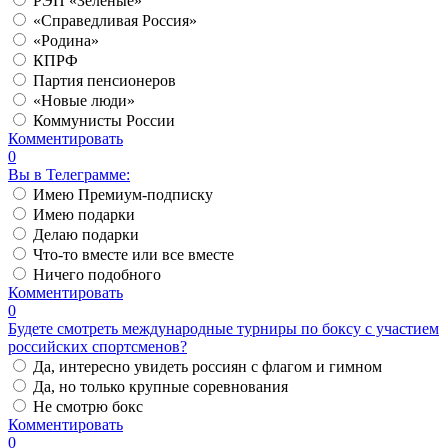
РЭП «Зеленые»
«Справедливая Россия»
«Родина»
КПРФ
Партия пенсионеров
«Новые люди»
Коммунисты России
Комментировать
0
Вы в Телеграмме:
Имею Премиум-подписку
Имею подарки
Делаю подарки
Что-то вместе или все вместе
Ничего подобного
Комментировать
0
Будете смотреть международные турниры по боксу с участием
российских спортсменов?
Да, интересно увидеть россиян с флагом и гимном
Да, но только крупные соревнования
Не смотрю бокс
Комментировать
0