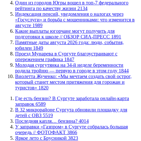
Один из городов Югры вошел в топ-7 федерального
рейтинга по качеству жизни
2134
​Индексация пенсий, уведомления о налогах через
«Госуслуги» и борьба с мошенниками: что изменится в
августе
1989
Какие выплаты югорчане могут получить для
подготовки к школе // ОБЗОР СИА-ПРЕСС
1891
​Памятные даты августа 2026 года: люди, события,
юбилеи
1849
​Проезд Мунарева в Сургуте благоустраивают с
опережением графика
1847
Молодая сургутянка на 34-й неделе беременности
родила тройню — первую в городе в этом году
1844
Виолетта Жученко: «Мы мечтаем создать свой острог,
который станет местом притяжения для горожан и
туристов»
1820
​Где есть бензин? В Сургуте заработала онлайн-карта
заправок
6589
В 32 микрорайоне Сургута обновили площадку для
детей с ОВЗ
5519
​Последняя капля… бензина?
4014
​У заправки «Газпром» в Сургуте собралась большая
очередь // ФОТОФАКТ
3866
Яркое лето с Брусникой
3823