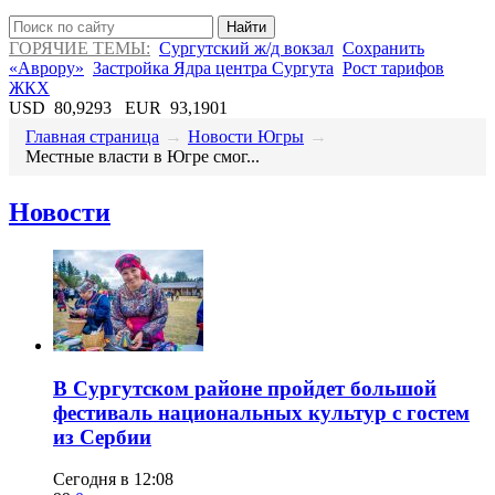
Найти
ГОРЯЧИЕ ТЕМЫ:
Сургутский ж/д вокзал
Сохранить
«Аврору»
Застройка Ядра центра Сургута
Рост тарифов
ЖКХ
USD
80,9293
EUR
93,1901
Главная страница
→
Новости Югры
→
Местные власти в Югре смог...
Новости
В Сургутском районе пройдет большой
фестиваль национальных культур с гостем
из Сербии
Сегодня в 12:08