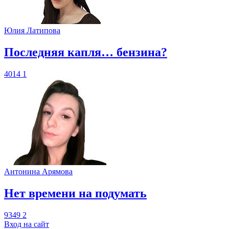
Юлия Латипова
​Последняя капля… бензина?
4014
1
Антонина Арямова
​Нет времени на подумать
9349
2
Вход на сайт