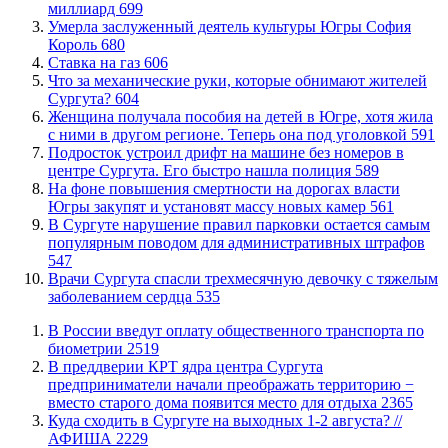
миллиард
699
​Умерла заслуженный деятель культуры Югры София
Король
680
Ставка на газ
606
​Что за механические руки, которые обнимают жителей
Сургута?
604
Женщина получала пособия на детей в Югре, хотя жила
с ними в другом регионе. Теперь она под уголовкой
591
Подросток устроил дрифт на машине без номеров в
центре Сургута. Его быстро нашла полиция
589
На фоне повышения смертности на дорогах власти
Югры закупят и установят массу новых камер
561
В Сургуте нарушение правил парковки остается самым
популярным поводом для административных штрафов
547
​Врачи Сургута спасли трехмесячную девочку с тяжелым
заболеванием сердца
535
В России введут оплату общественного транспорта по
биометрии
2519
​В преддверии КРТ ядра центра Сургута
предприниматели начали преображать территорию −
вместо старого дома появится место для отдыха
2365
​Куда сходить в Сургуте на выходных 1-2 августа? //
АФИША
2229