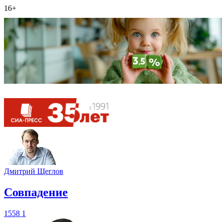
16+
Дмитрий Щеглов
​Совпадение
1558
1