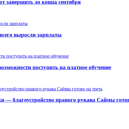
т завершить до конца сентября
е всего выросли зарплаты
озможности поступить на платное обучение
ки — благоустройство правого рукава Саймы готов