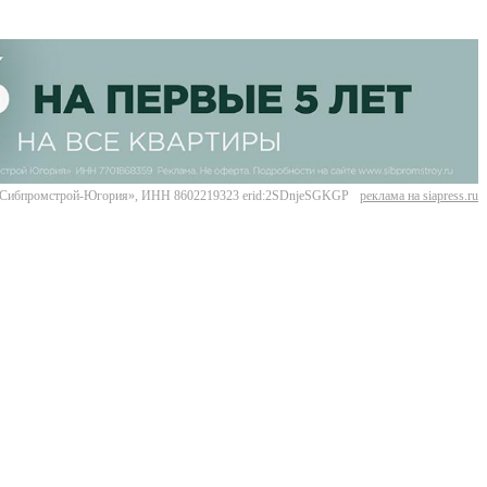
Сибпромстрой-Югория», ИНН 8602219323 erid:2SDnjeSGKGP
реклама на siapress.ru