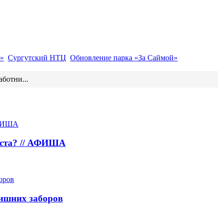
»
Сургутский НТЦ
Обновление парка «За Саймой»
аботни...
густа? // АФИША
лишних заборов