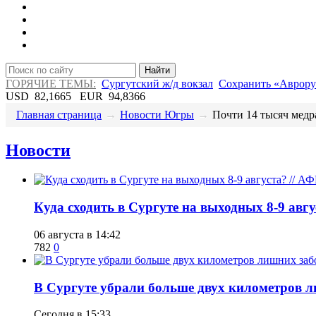
Найти
ГОРЯЧИЕ ТЕМЫ:
Сургутский ж/д вокзал
Сохранить «Аврору
USD
82,1665
EUR
94,8366
Главная страница
→
Новости Югры
→
​Почти 14 тысяч медр
Новости
​Куда сходить в Сургуте на выходных 8-9 ав
06 августа в 14:42
782
0
​В Сургуте убрали больше двух километров 
Сегодня в 15:33