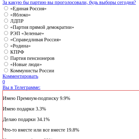
За какую бы партию вы проголосовали, будь выборы сегодня?
«Единая Россия»
«Яблоко»
ЛДПР
«Партия прямой демократии»
РЭП «Зеленые»
«Справедливая Россия»
«Родина»
КПРФ
Партия пенсионеров
«Новые люди»
Коммунисты России
Комментировать
0
Вы в Телеграмме:
Имею Премиум-подписку
9.9%
Имею подарки
3.3%
Делаю подарки
34.1%
Что-то вместе или все вместе
19.8%