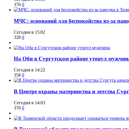
376
0
​МЧС: оснований для беспокойства из-за пав
Сегодня в 15:02
328
0
​На Оби в Сургутском районе утонул мужчин
Сегодня в 14:22
358
0
​В Центре охраны материнства и детства Сур
Сегодня в 14:03
370
0