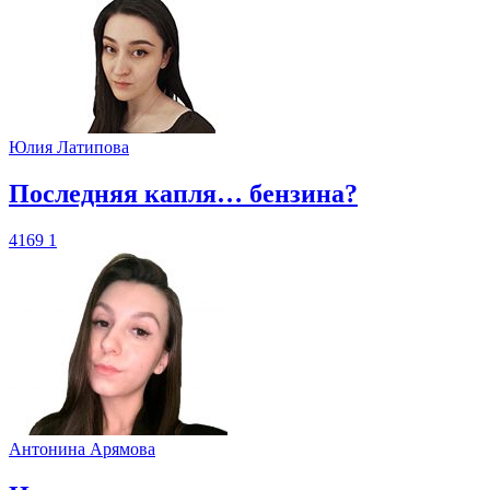
Юлия Латипова
​Последняя капля… бензина?
4169
1
Антонина Арямова