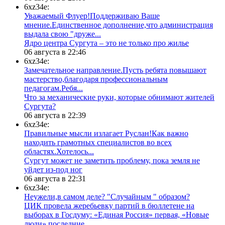
6xz34e:
Уважаемый Флуер!Поддерживаю Ваше
мнение.Единственное дополнение,что администрация
выдала свою "друже...
​Ядро центра Сургута ‒ это не только про жилье
06 августа в 22:46
6xz34e:
Замечательное направление.Пусть ребята повышают
мастерство,благодаря профессиональным
педагогам.Ребя...
​Что за механические руки, которые обнимают жителей
Сургута?
06 августа в 22:39
6xz34e:
Правильные мысли излагает Руслан!Как важно
находить грамотных специалистов во всех
областях.Хотелось...
Сургут может не заметить проблему, пока земля не
уйдет из-под ног
06 августа в 22:31
6xz34e:
Неужели,в самом деле? "Случайным " образом?
ЦИК провела жеребьевку партий в бюллетене на
выборах в Госдуму: «Единая Россия» первая, «Новые
люди» последние