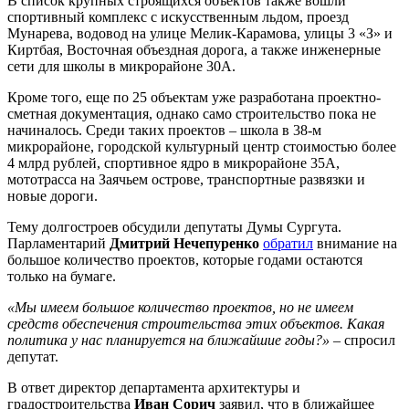
В список крупных строящихся объектов также вошли
спортивный комплекс с искусственным льдом, проезд
Мунарева, водовод на улице Мелик-Карамова, улицы 3 «З» и
Киртбая, Восточная объездная дорога, а также инженерные
сети для школы в микрорайоне 30А.
Кроме того, еще по 25 объектам уже разработана проектно-
сметная документация, однако само строительство пока не
начиналось. Среди таких проектов – школа в 38-м
микрорайоне, городской культурный центр стоимостью более
4 млрд рублей, спортивное ядро в микрорайоне 35А,
мототрасса на Заячьем острове, транспортные развязки и
новые дороги.
Тему долгостроев обсудили депутаты Думы Сургута.
Парламентарий
Дмитрий Нечепуренко
обратил
внимание на
большое количество проектов, которые годами остаются
только на бумаге.
«Мы имеем большое количество проектов, но не имеем
средств обеспечения строительства этих объектов. Какая
политика у нас планируется на ближайшие годы?»
– спросил
депутат.
В ответ директор департамента архитектуры и
градостроительства
Иван Сорич
заявил, что в ближайшее