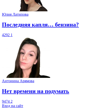
Юлия Латипова
​Последняя капля… бензина?
4292
1
Антонина Арямова
​Нет времени на подумать
9474
2
Вход на сайт