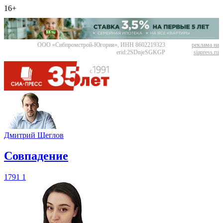
16+
ООО «Сибпромстрой-Югория», ИНН 8602219323
реклама на
erid:2SDnjeSGKGP
siapress.ru
Дмитрий Щеглов
​Совпадение
1791
1