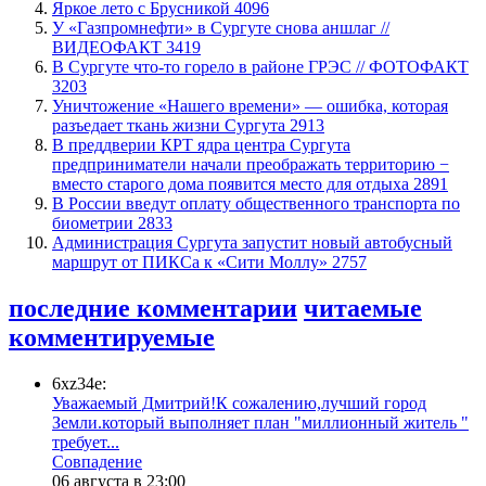
Яркое лето с Брусникой
4096
У «Газпромнефти» в Сургуте снова аншлаг //
ВИДЕОФАКТ
3419
​В Сургуте что-то горело в районе ГРЭС // ФОТОФАКТ
3203
​Уничтожение «Нашего времени» — ошибка, которая
разъедает ткань жизни Сургута
2913
​В преддверии КРТ ядра центра Сургута
предприниматели начали преображать территорию −
вместо старого дома появится место для отдыха
2891
В России введут оплату общественного транспорта по
биометрии
2833
​Администрация Сургута запустит новый автобусный
маршрут от ПИКСа к «Сити Моллу»
2757
последние комментарии
читаемые
комментируемые
6xz34e:
Уважаемый Дмитрий!К сожалению,лучший город
Земли.который выполняет план "миллионный житель "
требует...
​Совпадение
06 августа в 23:00