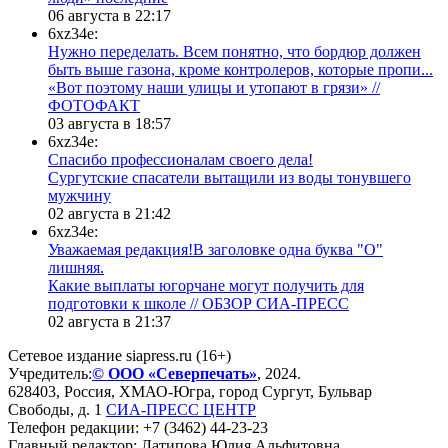
06 августа в 22:17
6xz34e:
Нужно переделать. Всем понятно, что бордюр должен
быть выше газона, кроме контролеров, которые пропи...
«Вот поэтому наши улицы и утопают в грязи» //
ФОТОФАКТ
03 августа в 18:57
6xz34e:
Спасибо профессионалам своего дела!
Сургутские спасатели вытащили из воды тонувшего
мужчину
02 августа в 21:42
6xz34e:
Уважаемая редакция!В заголовке одна буква "О"
лишняя.
Какие выплаты югорчане могут получить для
подготовки к школе // ОБЗОР СИА-ПРЕСС
02 августа в 21:37
Сетевое издание siapress.ru (16+)
Учредитель:
© ООО «Северпечать»
, 2024.
628403
,
Россия
,
ХМАО-Югра
, город
Сургут
,
Бульвар
Свободы, д. 1
СИА-ПРЕСС ЦЕНТР
Телефон редакции:
+7 (3462) 44-23-23
Главный редактор: Латипова Юлия Альфитовна