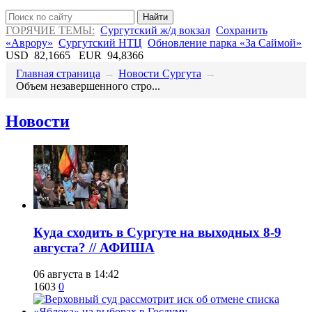
Найти
ГОРЯЧИЕ ТЕМЫ:
Сургутский ж/д вокзал
Сохранить
«Аврору»
Сургутский НТЦ
Обновление парка «За Саймой»
USD
82,1665
EUR
94,8366
Главная страница
→
Новости Сургута
→
​Объем незавершенного стро...
Новости
​Куда сходить в Сургуте на выходных 8-9
августа? // АФИША
06 августа в 14:42
1603
0