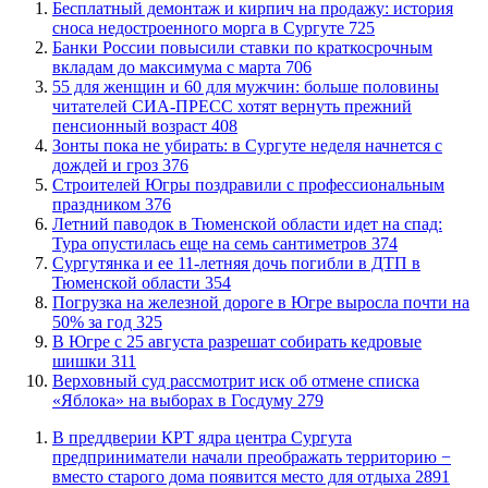
​Бесплатный демонтаж и кирпич на продажу: история
сноса недостроенного морга в Сургуте
725
​Банки России повысили ставки по краткосрочным
вкладам до максимума с марта
706
​55 для женщин и 60 для мужчин: больше половины
читателей СИА-ПРЕСС хотят вернуть прежний
пенсионный возраст
408
​Зонты пока не убирать: в Сургуте неделя начнется с
дождей и гроз
376
​Строителей Югры поздравили с профессиональным
праздником
376
​Летний паводок в Тюменской области идет на спад:
Тура опустилась еще на семь сантиметров
374
Сургутянка и ее 11-летняя дочь погибли в ДТП в
Тюменской области
354
​Погрузка на железной дороге в Югре выросла почти на
50% за год
325
​В Югре с 25 августа разрешат собирать кедровые
шишки
311
​Верховный суд рассмотрит иск об отмене списка
«Яблока» на выборах в Госдуму
279
​В преддверии КРТ ядра центра Сургута
предприниматели начали преображать территорию −
вместо старого дома появится место для отдыха
2891