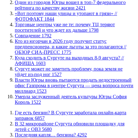
Один из городов Югры вошел в топ-7 федерального
рейтинга по качеству жизни
2421
«Вот поэтому наши улицы и утопают в грязи» //
ФОТОФАКТ
1844
Торговые центры уже не те: почему ТЦ теряют
посетителей и что ждет их дальше
1798
​Совпадение
1792
Кто из югорчан в 2026 году получит статус
предпенсионера, и какие льготы за это полагаются //
ОБЗОР СИА-ПРЕСС
1775
​Куда сходить в Сургуте на выходных 8-9 августа? //
АФИША
1603
Сургут может не заметить проблему, пока земля не
уйдет из-под ног
1527
Власти Югры вновь пытаются продать недостроенный
офис Газпрома в центре Сургута — цена вопроса почти
миллиард
1523
​Умерла заслуженный деятель культуры Югры София
Король
1522
​Где есть бензин? В Сургуте заработала онлайн-карта
заправок
6857
В 32 микрорайоне Сургута обновили площадку для
детей с ОВЗ
5680
​Последняя капля… бензина?
4292