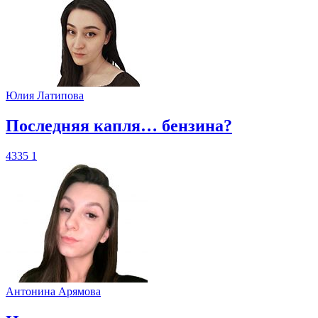
Юлия Латипова
​Последняя капля… бензина?
4335
1
Антонина Арямова