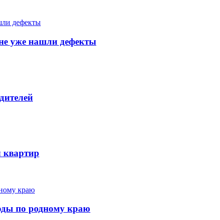
тяне уже нашли дефекты
дителей
ч квартир
ходы по родному краю