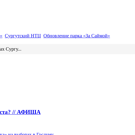
»
Сургутский НТЦ
Обновление парка «За Саймой»
ах Сургу...
густа? // АФИША