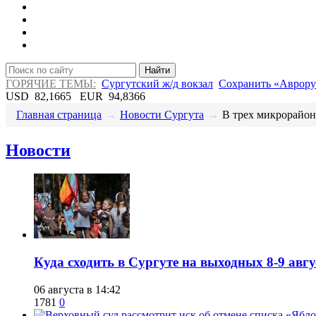
Найти
ГОРЯЧИЕ ТЕМЫ:
Сургутский ж/д вокзал
Сохранить «Аврору
USD
82,1665
EUR
94,8366
Главная страница
→
Новости Сургута
→
​В трех микрорайон
Новости
​Куда сходить в Сургуте на выходных 8-9 ав
06 августа в 14:42
1781
0