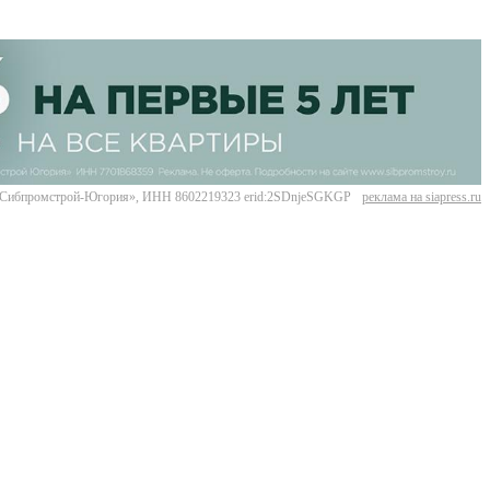
Сибпромстрой-Югория», ИНН 8602219323 erid:2SDnjeSGKGP
реклама на siapress.ru