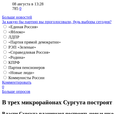
08 августа в 13:28
785
0
Больше новостей
За какую бы партию вы проголосовали, будь выборы сегодня?
«Единая Россия»
«Яблоко»
ЛДПР
«Партия прямой демократии»
РЭП «Зеленые»
«Справедливая Россия»
«Родина»
КПРФ
Партия пенсионеров
«Новые люди»
Коммунисты России
Комментировать
0
Больше опросов
​В трех микрорайонах Сургута построя
Власти Сургута планируют построить новые школ