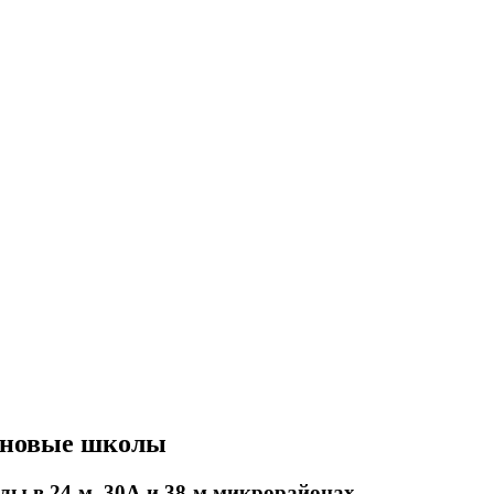
т новые школы
ы в 24-м, 30А и 38-м микрорайонах