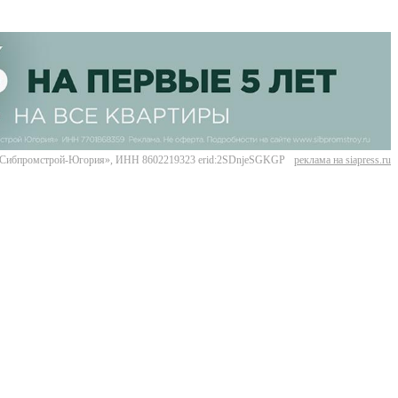
Сибпромстрой-Югория», ИНН 8602219323 erid:2SDnjeSGKGP
реклама на siapress.ru