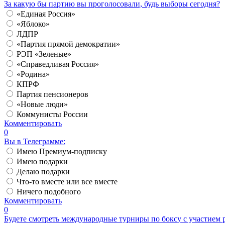
За какую бы партию вы проголосовали, будь выборы сегодня?
«Единая Россия»
«Яблоко»
ЛДПР
«Партия прямой демократии»
РЭП «Зеленые»
«Справедливая Россия»
«Родина»
КПРФ
Партия пенсионеров
«Новые люди»
Коммунисты России
Комментировать
0
Вы в Телеграмме:
Имею Премиум-подписку
Имею подарки
Делаю подарки
Что-то вместе или все вместе
Ничего подобного
Комментировать
0
Будете смотреть международные турниры по боксу с участием 