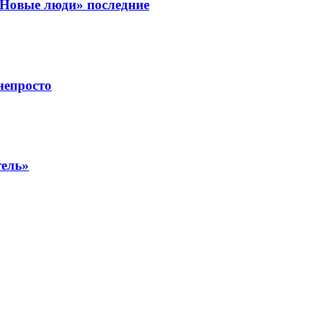
«Новые люди» последние
непросто
тель»