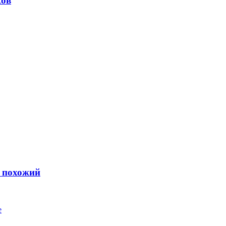
ков
ь похожий