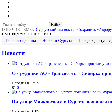
Найти
ГОРЯЧИЕ ТЕМЫ:
Сургутский ж/д вокзал
Сохранить «Аврору
USD
80,9293
EUR
93,1901
Главная страница
→
Новости Сургута
→
​Паводок диктует ср
Новости
Сотрудники АО «Транснефть – Сибирь» приня
Сегодня в 17:15
81
0
​На улице Маяковского в Сургуте появился 
Сегодня в 16:05