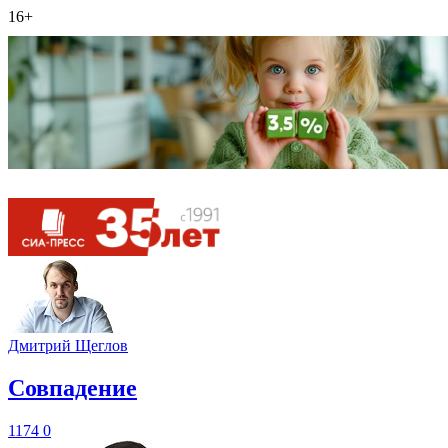
16+
Дмитрий Щеглов
​Совпадение
1174
0