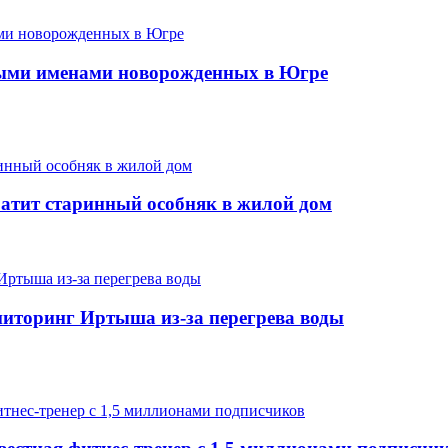
ыми именами новорожденных в Югре
ратит старинный особняк в жилой дом
иторинг Иртыша из-за перегрева воды