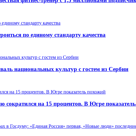
вестная фитнес-тренер с 1,5 миллионами подписчи
роиться по единому стандарту качества
валь национальных культур с гостем из Сербии
ию сократился на 15 процентов. В Югре показател