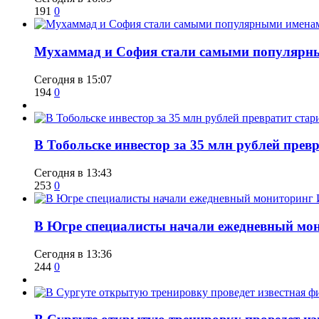
191
0
​Мухаммад и София стали самыми популярн
Сегодня в 15:07
194
0
В Тобольске инвестор за 35 млн рублей прев
Сегодня в 13:43
253
0
В Югре специалисты начали ежедневный мон
Сегодня в 13:36
244
0