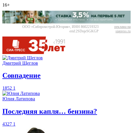
16+
ООО «Сибпромстрой-Югория», ИНН 8602219323
реклама на
erid:2SDnjeSGKGP
siapress.ru
Дмитрий Щеглов
​Совпадение
1852
1
Юлия Латипова
​Последняя капля… бензина?
4327
1