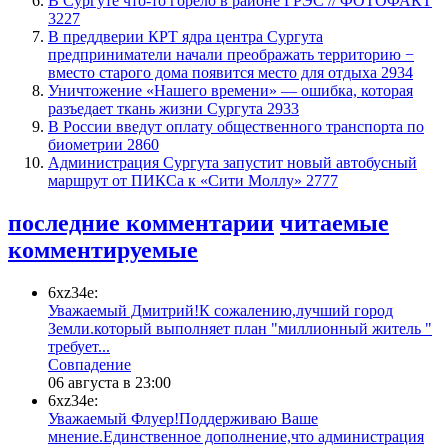
​В Сургуте что-то горело в районе ГРЭС // ФОТОФАКТ
3227
​В преддверии КРТ ядра центра Сургута
предприниматели начали преображать территорию −
вместо старого дома появится место для отдыха
2934
​Уничтожение «Нашего времени» — ошибка, которая
разъедает ткань жизни Сургута
2933
В России введут оплату общественного транспорта по
биометрии
2860
​Администрация Сургута запустит новый автобусный
маршрут от ПИКСа к «Сити Моллу»
2777
последние комментарии
читаемые
комментируемые
6xz34e:
Уважаемый Дмитрий!К сожалению,лучший город
Земли.который выполняет план "миллионный житель "
требует...
​Совпадение
06 августа в 23:00
6xz34e:
Уважаемый Флуер!Поддерживаю Ваше
мнение.Единственное дополнение,что администрация