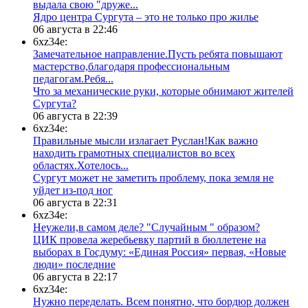
выдала свою "друже...
​Ядро центра Сургута ‒ это не только про жилье
06 августа в 22:46
6xz34e:
Замечательное направление.Пусть ребята повышают
мастерство,благодаря профессиональным
педагогам.Ребя...
​Что за механические руки, которые обнимают жителей
Сургута?
06 августа в 22:39
6xz34e:
Правильные мысли излагает Руслан!Как важно
находить грамотных специалистов во всех
областях.Хотелось...
Сургут может не заметить проблему, пока земля не
уйдет из-под ног
06 августа в 22:31
6xz34e:
Неужели,в самом деле? "Случайным " образом?
ЦИК провела жеребьевку партий в бюллетене на
выборах в Госдуму: «Единая Россия» первая, «Новые
люди» последние
06 августа в 22:17
6xz34e:
Нужно переделать. Всем понятно, что бордюр должен