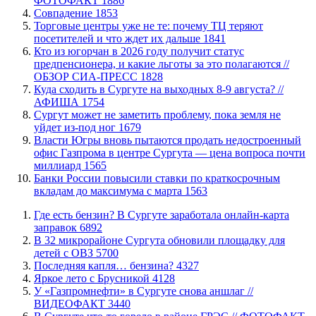
ФОТОФАКТ
1886
​Совпадение
1853
Торговые центры уже не те: почему ТЦ теряют
посетителей и что ждет их дальше
1841
Кто из югорчан в 2026 году получит статус
предпенсионера, и какие льготы за это полагаются //
ОБЗОР СИА-ПРЕСС
1828
​Куда сходить в Сургуте на выходных 8-9 августа? //
АФИША
1754
Сургут может не заметить проблему, пока земля не
уйдет из-под ног
1679
Власти Югры вновь пытаются продать недостроенный
офис Газпрома в центре Сургута — цена вопроса почти
миллиард
1565
​Банки России повысили ставки по краткосрочным
вкладам до максимума с марта
1563
​Где есть бензин? В Сургуте заработала онлайн-карта
заправок
6892
В 32 микрорайоне Сургута обновили площадку для
детей с ОВЗ
5700
​Последняя капля… бензина?
4327
Яркое лето с Брусникой
4128
У «Газпромнефти» в Сургуте снова аншлаг //
ВИДЕОФАКТ
3440