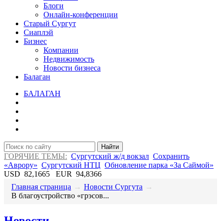
Блоги
Онлайн-конференции
Старый Сургут
Сиаплэй
Бизнес
Компании
Недвижимость
Новости бизнеса
Балаган
БАЛАГАН
Найти
ГОРЯЧИЕ ТЕМЫ:
Сургутский ж/д вокзал
Сохранить
«Аврору»
Сургутский НТЦ
Обновление парка «За Саймой»
USD
82,1665
EUR
94,8366
Главная страница
→
Новости Сургута
→
​В благоустройство «грэсов...
Новости