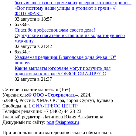
быть выше газона, кроме контролеров, которые пропи...
«Вот поэтому наши улицы и утопают в грязи» //
ФОТОФАКТ
03 августа в 18:57
6xz34e:
Спасибо профессионалам своего дела!
Сургутские спасатели вытащили из воды тонувшего
мужчину
02 августа в 21:42
6xz34e:
Уважаемая редакция!В заголовке одна буква "О"
лишняя.
Какие выплаты югорчане могут получить для
подготовки к школе // ОБЗОР СИА-ПРЕСС
02 августа в 21:37
Сетевое издание siapress.ru (16+)
Учредитель:
© ООО «Северпечать»
, 2024.
628403
,
Россия
,
ХМАО-Югра
, город
Сургут
,
Бульвар
Свободы, д. 1
СИА-ПРЕСС ЦЕНТР
Телефон редакции:
+7 (3462) 44-23-23
Главный редактор: Латипова Юлия Альфитовна
Дежурный по сайту:
post@siapress.ru
При использовании материалов ссылка обязательна.