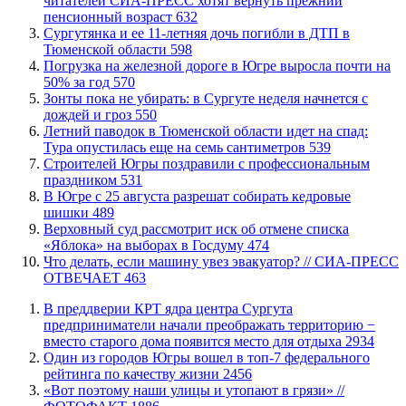
читателей СИА-ПРЕСС хотят вернуть прежний
пенсионный возраст
632
Сургутянка и ее 11-летняя дочь погибли в ДТП в
Тюменской области
598
​Погрузка на железной дороге в Югре выросла почти на
50% за год
570
​Зонты пока не убирать: в Сургуте неделя начнется с
дождей и гроз
550
​Летний паводок в Тюменской области идет на спад:
Тура опустилась еще на семь сантиметров
539
​Строителей Югры поздравили с профессиональным
праздником
531
​В Югре с 25 августа разрешат собирать кедровые
шишки
489
​Верховный суд рассмотрит иск об отмене списка
«Яблока» на выборах в Госдуму
474
​Что делать, если машину увез эвакуатор? // СИА-ПРЕСС
ОТВЕЧАЕТ
463
​В преддверии КРТ ядра центра Сургута
предприниматели начали преображать территорию −
вместо старого дома появится место для отдыха
2934
Один из городов Югры вошел в топ-7 федерального
рейтинга по качеству жизни
2456
«Вот поэтому наши улицы и утопают в грязи» //