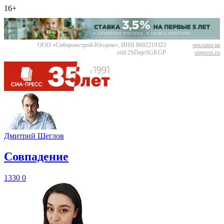
16+
ООО «Сибпромстрой-Югория», ИНН 8602219323
реклама на
erid:2SDnjeSGKGP
siapress.ru
Дмитрий Щеглов
​Совпадение
1330
0