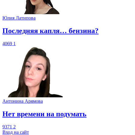
Юлия Латипова
​Последняя капля… бензина?
4069
1
Антонина Арямова
​Нет времени на подумать
9371
2
Вход на сайт