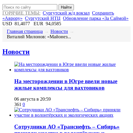
Найти
ГОРЯЧИЕ ТЕМЫ:
Сургутский ж/д вокзал
Сохранить
«Аврору»
Сургутский НТЦ
Обновление парка «За Саймой»
USD
81,4077
EUR
94,0585
Главная страница
→
Новости
→
​Виталий Милонов: «Майонез...
Новости
​На месторождении в Югре ввели новые
жилые комплексы для вахтовиков
06 августа в 20:59
361
0
Сотрудники АО «Транснефть – Сибирь»