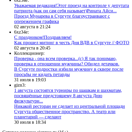
6xz34e:
Уважаемая редакция!Этот проезд на контроле у депутата
патриота (как он сам себя называет)Рината Айси...
​Проезд Мунарева в Сургуте благоустраивают с
опережением графика
02 августа в 21:24
6xz34e:
С праздником!Поздравляем!
Как прошел митинг в честь Дня ВДВ в Сургуте // ФОТО
02 августа в 20:45
Коллекционер:
Проверка - она всем проверка...(с) Я так понимаю,
проверка в отношении мужчины? Обидел детачков.
В Сургуте подростки избили мужчину в сквере после
просьбы не кидать петарды
31 июля в 19:03
gizn3:
1 августа состоятся турниры по шашкам и шахматам,
посвящённые предстоящему 8 августа Дню
физкультурн...
​Никакой ресторан не сделает из центральной площади
Сургута общественное пространство. А театр или
планетарий — сделают
30 июля в 18:34