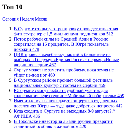
Топ 10
Сегодня
Неделя
Месяц
В Сургуте открытую тренировку проведет известная
фитнес-тренер с 1,5 миллионами подписчиков
512
Поток рабочей силы из Средней Азии в Россию
сократился на 15 процентов. В Югре показатель
похожий
478
ЦИК провела жеребьевку партий в бюллетене на
выборах в Госдуму: «Единая Россия» первая, «Новые
люди» последние
467
Сургут может не заметить проблему, пока земля не
уйдет из-под ног
460
В Сургутском районе пройдет большой фестиваль
национальных культур с гостем из Сербии
459
Югорчане смогут выбрать удобный участок для
голосования через сервис «Мобильный избиратель»
459
Именитые музыканты дадут концерты в отдаленных
поселениях Югры — туда даже добраться непросто
442
​Куда сходить в Сургуте на выходных 8-9 августа? //
АФИША
436
В Тобольске инвестор за 35 млн рублей превратит
старинный особняк в жилой дом
429