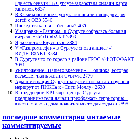
​Где есть бензин? В Сургуте заработала онлайн-карта
заправок
6637
В 32 микрорайоне Сургута обновили площадку для
детей с ОВЗ
5546
​Последняя капля… бензина?
4070
​У заправки «Газпром» в Сургуте собралась большая
очередь // ФОТОФАКТ
3893
Яркое лето с Брусникой
3884
У «Газпромнефти» в Сургуте снова аншлаг //
ВИДЕОФАКТ
3284
​В Сургуте что-то горело в районе ГРЭС // ФОТОФАКТ
3051
​Уничтожение «Нашего времени» — ошибка, которая
разъедает ткань жизни Сургута
2779
​Администрация Сургута запустит новый автобусный
маршрут от ПИКСа к «Сити Моллу»
2638
​В преддверии КРТ ядра центра Сургута
предприниматели начали преображать территорию −
вместо старого дома появится место для отдыха
2595
последние комментарии
читаемые
комментируемые
6xz34e: