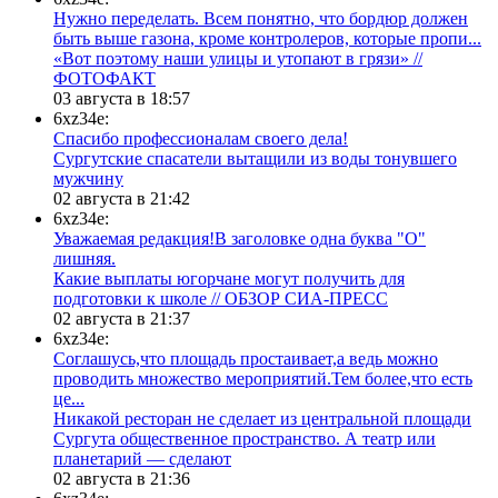
Нужно переделать. Всем понятно, что бордюр должен
быть выше газона, кроме контролеров, которые пропи...
«Вот поэтому наши улицы и утопают в грязи» //
ФОТОФАКТ
03 августа в 18:57
6xz34e:
Спасибо профессионалам своего дела!
Сургутские спасатели вытащили из воды тонувшего
мужчину
02 августа в 21:42
6xz34e:
Уважаемая редакция!В заголовке одна буква "О"
лишняя.
Какие выплаты югорчане могут получить для
подготовки к школе // ОБЗОР СИА-ПРЕСС
02 августа в 21:37
6xz34e:
Соглашусь,что площадь простаивает,а ведь можно
проводить множество мероприятий.Тем более,что есть
це...
​Никакой ресторан не сделает из центральной площади
Сургута общественное пространство. А театр или
планетарий — сделают
02 августа в 21:36