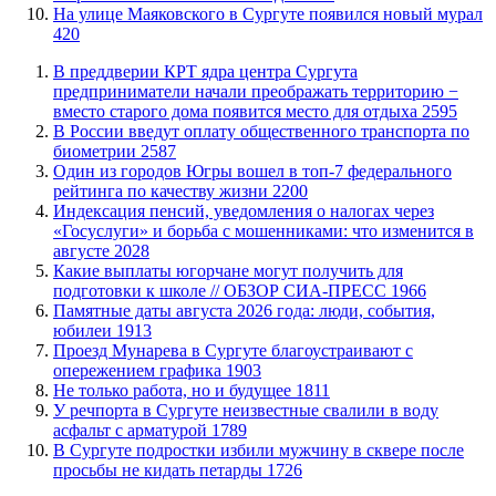
​На улице Маяковского в Сургуте появился новый мурал
420
​В преддверии КРТ ядра центра Сургута
предприниматели начали преображать территорию −
вместо старого дома появится место для отдыха
2595
В России введут оплату общественного транспорта по
биометрии
2587
Один из городов Югры вошел в топ-7 федерального
рейтинга по качеству жизни
2200
​Индексация пенсий, уведомления о налогах через
«Госуслуги» и борьба с мошенниками: что изменится в
августе
2028
Какие выплаты югорчане могут получить для
подготовки к школе // ОБЗОР СИА-ПРЕСС
1966
​Памятные даты августа 2026 года: люди, события,
юбилеи
1913
​Проезд Мунарева в Сургуте благоустраивают с
опережением графика
1903
​Не только работа, но и будущее
1811
​У речпорта в Сургуте неизвестные свалили в воду
асфальт с арматурой
1789
В Сургуте подростки избили мужчину в сквере после
просьбы не кидать петарды
1726