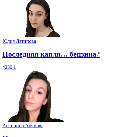
Юлия Латипова
​Последняя капля… бензина?
4230
1
Антонина Арямова