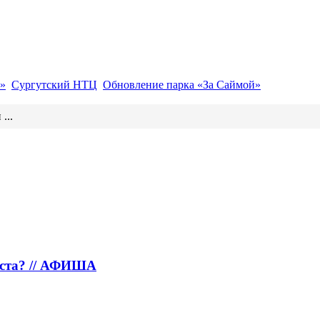
»
Сургутский НТЦ
Обновление парка «За Саймой»
...
густа? // АФИША