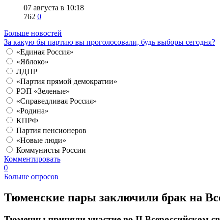
07 августа в 10:18
762
0
Больше новостей
За какую бы партию вы проголосовали, будь выборы сегодня?
«Единая Россия»
«Яблоко»
ЛДПР
«Партия прямой демократии»
РЭП «Зеленые»
«Справедливая Россия»
«Родина»
КПРФ
Партия пенсионеров
«Новые люди»
Коммунисты России
Комментировать
0
Больше опросов
​Тюменские пары заключили брак на Вс
Тюменцы приняли участие во II Всероссийском с