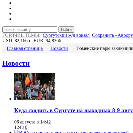
Найти
ГОРЯЧИЕ ТЕМЫ:
Сургутский ж/д вокзал
Сохранить «Аврору
USD
82,1665
EUR
94,8366
Главная страница
→
Новости
→
​Тюменские пары заключили 
Новости
​Куда сходить в Сургуте на выходных 8-9 ав
06 августа в 14:42
1248
0