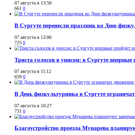
07 августа в 13:50
661
0
​В Сургуте перенесли праздник ко Дню физкул
07 августа в 12:06
725
0
​Триста голосов в унисон: в Сургуте впервы
07 августа в 11:12
659
0
​В День физкультурника в Сургуте ограничат
07 августа в 10:27
731
0
Благоустройство проезда Мунарева планирую