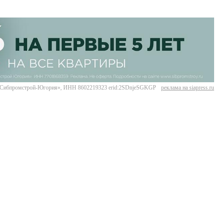
Сибпромстрой-Югория», ИНН 8602219323 erid:2SDnjeSGKGP
реклама на siapress.ru