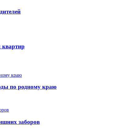
дителей
ч квартир
ходы по родному краю
лишних заборов