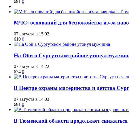
691
0
​МЧС: оснований для беспокойства из-за пав
07 августа в 15:02
610
0
​На Оби в Сургутском районе утонул мужчин
07 августа в 14:22
674
0
​В Центре охраны материнства и детства Сур
07 августа в 14:03
691
0
​В Тюменской области продолжает снижаться