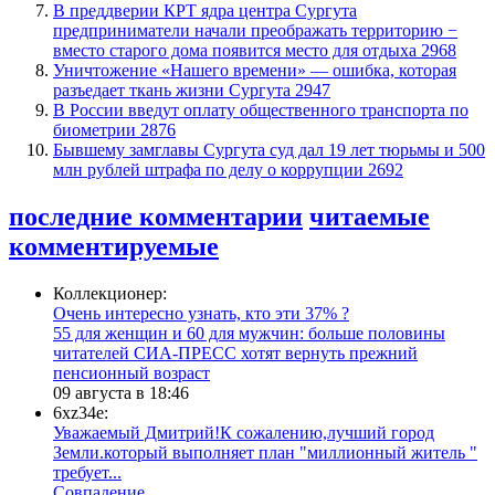
​В преддверии КРТ ядра центра Сургута
предприниматели начали преображать территорию −
вместо старого дома появится место для отдыха
2968
​Уничтожение «Нашего времени» — ошибка, которая
разъедает ткань жизни Сургута
2947
В России введут оплату общественного транспорта по
биометрии
2876
Бывшему замглавы Сургута суд дал 19 лет тюрьмы и 500
млн рублей штрафа по делу о коррупции
2692
последние комментарии
читаемые
комментируемые
Коллекционер:
Очень интересно узнать, кто эти 37% ?
​55 для женщин и 60 для мужчин: больше половины
читателей СИА-ПРЕСС хотят вернуть прежний
пенсионный возраст
09 августа в 18:46
6xz34e:
Уважаемый Дмитрий!К сожалению,лучший город
Земли.который выполняет план "миллионный житель "
требует...
​Совпадение