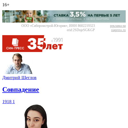
16+
ООО «Сибпромстрой-Югория», ИНН 8602219323
реклама на
erid:2SDnjeSGKGP
siapress.ru
Дмитрий Щеглов
​Совпадение
1918
1