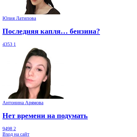
Юлия Латипова
​Последняя капля… бензина?
4353
1
Антонина Арямова
​Нет времени на подумать
9498
2
Вход на сайт