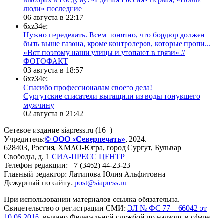
люди» последние
06 августа в 22:17
6xz34e:
Нужно переделать. Всем понятно, что бордюр должен
быть выше газона, кроме контролеров, которые пропи...
«Вот поэтому наши улицы и утопают в грязи» //
ФОТОФАКТ
03 августа в 18:57
6xz34e:
Спасибо профессионалам своего дела!
Сургутские спасатели вытащили из воды тонувшего
мужчину
02 августа в 21:42
Сетевое издание siapress.ru (16+)
Учредитель:
© ООО «Северпечать»
, 2024.
628403
,
Россия
,
ХМАО-Югра
, город
Сургут
,
Бульвар
Свободы, д. 1
СИА-ПРЕСС ЦЕНТР
Телефон редакции:
+7 (3462) 44-23-23
Главный редактор: Латипова Юлия Альфитовна
Дежурный по сайту:
post@siapress.ru
При использовании материалов ссылка обязательна.
Свидетельство о регистрации СМИ:
ЭЛ № ФС 77 – 66042 от
10.06.2016
, выдано Федеральной службой по надзору в сфере