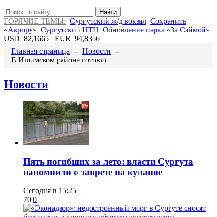
Найти
ГОРЯЧИЕ ТЕМЫ:
Сургутский ж/д вокзал
Сохранить
«Аврору»
Сургутский НТЦ
Обновление парка «За Саймой»
USD
82,1665
EUR
94,8366
Главная страница
→
Новости
→
​В Ишимском районе готовят...
Новости
​Пять погибших за лето: власти Сургута
напомнили о запрете на купание
Сегодня в 15:25
70
0