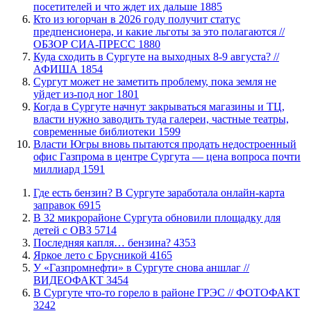
посетителей и что ждет их дальше
1885
Кто из югорчан в 2026 году получит статус
предпенсионера, и какие льготы за это полагаются //
ОБЗОР СИА-ПРЕСС
1880
​Куда сходить в Сургуте на выходных 8-9 августа? //
АФИША
1854
Сургут может не заметить проблему, пока земля не
уйдет из-под ног
1801
​Когда в Сургуте начнут закрываться магазины и ТЦ,
власти нужно заводить туда галереи, частные театры,
современные библиотеки
1599
Власти Югры вновь пытаются продать недостроенный
офис Газпрома в центре Сургута — цена вопроса почти
миллиард
1591
​Где есть бензин? В Сургуте заработала онлайн-карта
заправок
6915
В 32 микрорайоне Сургута обновили площадку для
детей с ОВЗ
5714
​Последняя капля… бензина?
4353
Яркое лето с Брусникой
4165
У «Газпромнефти» в Сургуте снова аншлаг //
ВИДЕОФАКТ
3454
​В Сургуте что-то горело в районе ГРЭС // ФОТОФАКТ
3242