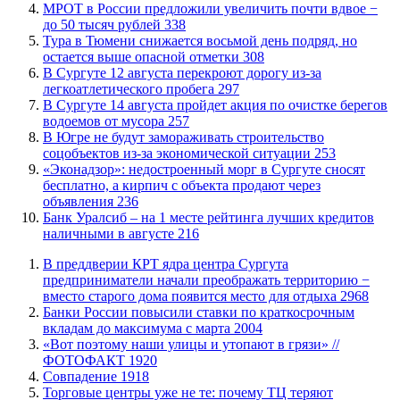
МРОТ в России предложили увеличить почти вдвое −
до 50 тысяч рублей
338
Тура в Тюмени снижается восьмой день подряд, но
остается выше опасной отметки
308
В Сургуте 12 августа перекроют дорогу из-за
легкоатлетического пробега
297
​В Сургуте 14 августа пройдет акция по очистке берегов
водоемов от мусора
257
В Югре не будут замораживать строительство
соцобъектов из-за экономической ситуации
253
​«Эконадзор»: недостроенный морг в Сургуте сносят
бесплатно, а кирпич с объекта продают через
объявления
236
​Банк Уралсиб – на 1 месте рейтинга лучших кредитов
наличными в августе
216
​В преддверии КРТ ядра центра Сургута
предприниматели начали преображать территорию −
вместо старого дома появится место для отдыха
2968
​Банки России повысили ставки по краткосрочным
вкладам до максимума с марта
2004
«Вот поэтому наши улицы и утопают в грязи» //
ФОТОФАКТ
1920
​Совпадение
1918
Торговые центры уже не те: почему ТЦ теряют