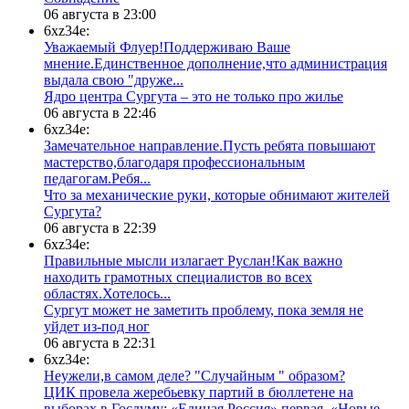
06 августа в 23:00
6xz34e:
Уважаемый Флуер!Поддерживаю Ваше
мнение.Единственное дополнение,что администрация
выдала свою "друже...
​Ядро центра Сургута ‒ это не только про жилье
06 августа в 22:46
6xz34e:
Замечательное направление.Пусть ребята повышают
мастерство,благодаря профессиональным
педагогам.Ребя...
​Что за механические руки, которые обнимают жителей
Сургута?
06 августа в 22:39
6xz34e:
Правильные мысли излагает Руслан!Как важно
находить грамотных специалистов во всех
областях.Хотелось...
Сургут может не заметить проблему, пока земля не
уйдет из-под ног
06 августа в 22:31
6xz34e:
Неужели,в самом деле? "Случайным " образом?
ЦИК провела жеребьевку партий в бюллетене на
выборах в Госдуму: «Единая Россия» первая, «Новые