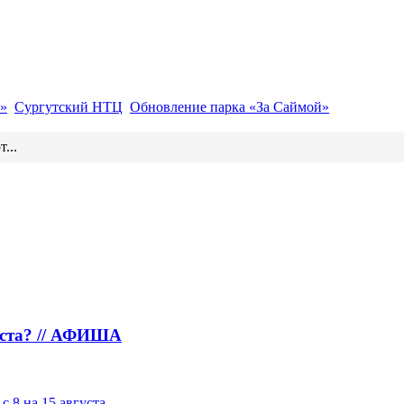
»
Сургутский НТЦ
Обновление парка «За Саймой»
...
густа? // АФИША