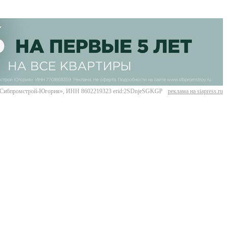
Сибпромстрой-Югория», ИНН 8602219323 erid:2SDnjeSGKGP
реклама на siapress.ru