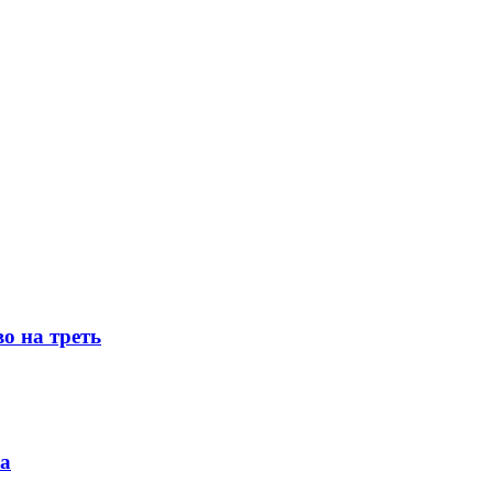
о на треть
ка