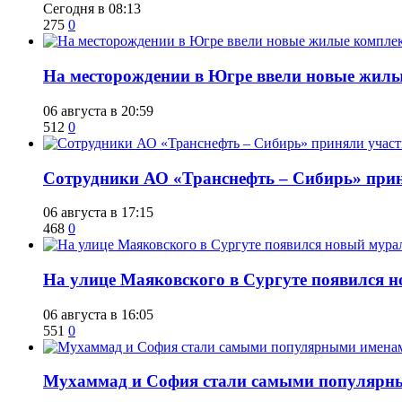
Сегодня в 08:13
275
0
​На месторождении в Югре ввели новые жил
06 августа в 20:59
512
0
Сотрудники АО «Транснефть – Сибирь» приня
06 августа в 17:15
468
0
​На улице Маяковского в Сургуте появился 
06 августа в 16:05
551
0
​Мухаммад и София стали самыми популярн