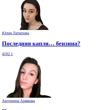
Юлия Латипова
​Последняя капля… бензина?
4102
1
Антонина Арямова