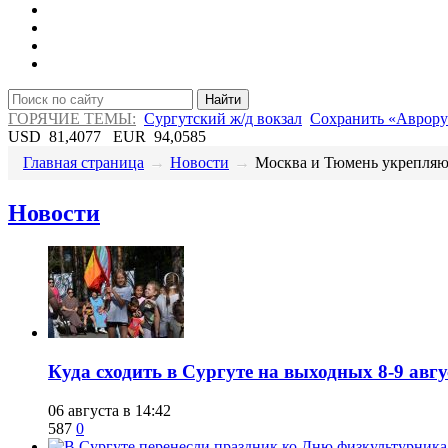
Найти
ГОРЯЧИЕ ТЕМЫ:
Сургутский ж/д вокзал
Сохранить «Аврору
USD
81,4077
EUR
94,0585
Главная страница
→
Новости
→
​Москва и Тюмень укрепляют
Новости
​Куда сходить в Сургуте на выходных 8-9 ав
06 августа в 14:42
587
0