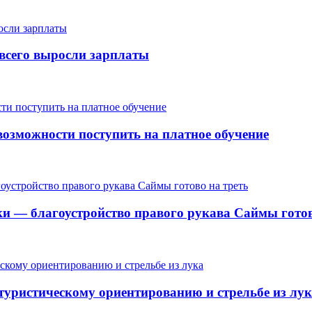
е всего выросли зарплаты
озможности поступить на платное обучение
ки — благоустройство правого рукава Саймы готов
 туристическому ориентированию и стрельбе из лу