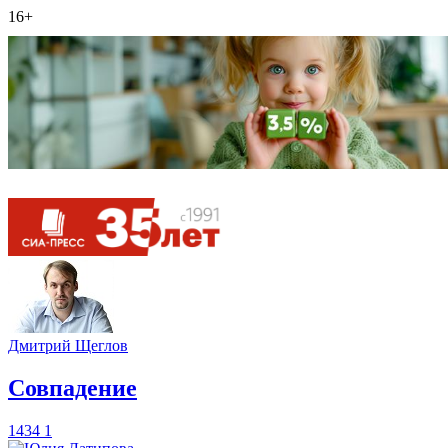
16+
Дмитрий Щеглов
​Совпадение
1434
1