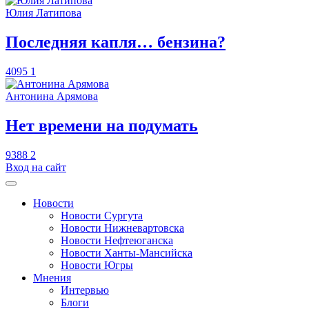
Юлия Латипова
​Последняя капля… бензина?
4095
1
Антонина Арямова
​Нет времени на подумать
9388
2
Вход на сайт
Новости
Новости Сургута
Новости Нижневартовска
Новости Нефтеюганска
Новости Ханты-Мансийска
Новости Югры
Мнения
Интервью
Блоги