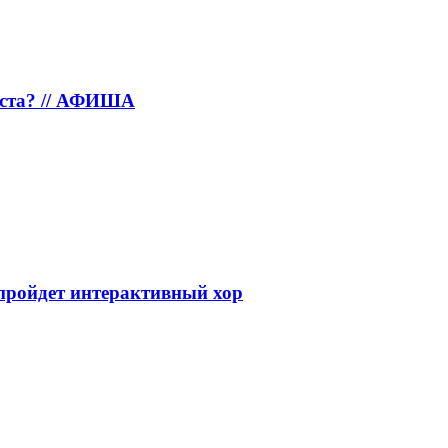
густа? // АФИША
е пройдет интерактивный хор