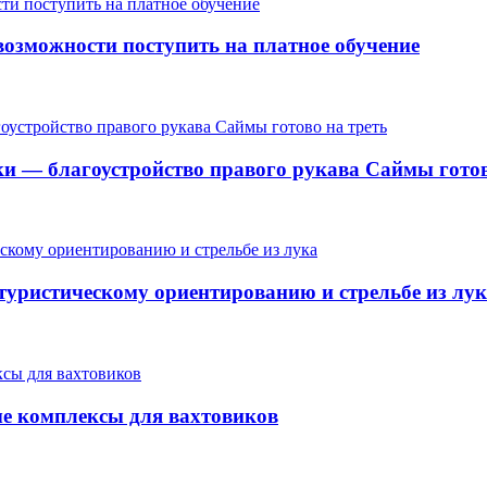
озможности поступить на платное обучение
ки — благоустройство правого рукава Саймы готов
 туристическому ориентированию и стрельбе из лу
ые комплексы для вахтовиков