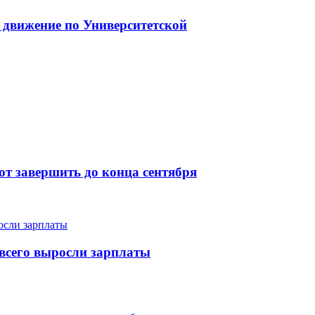
 движение по Университетской
т завершить до конца сентября
е всего выросли зарплаты