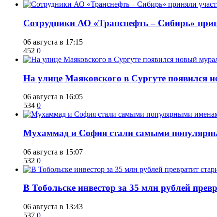
Сотрудники АО «Транснефть – Сибирь» приня
06 августа в 17:15
452
0
​На улице Маяковского в Сургуте появился 
06 августа в 16:05
534
0
​Мухаммад и София стали самыми популярн
06 августа в 15:07
532
0
В Тобольске инвестор за 35 млн рублей прев
06 августа в 13:43
537
0