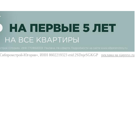
Сибпромстрой-Югория», ИНН 8602219323 erid:2SDnjeSGKGP
реклама на siapress.ru