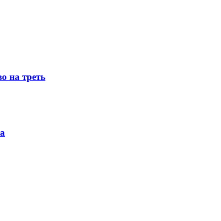
о на треть
ка