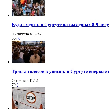
​Куда сходить в Сургуте на выходных 8-9 ав
06 августа в 14:42
567
0
​Триста голосов в унисон: в Сургуте впервы
Сегодня в 11:12
70
0