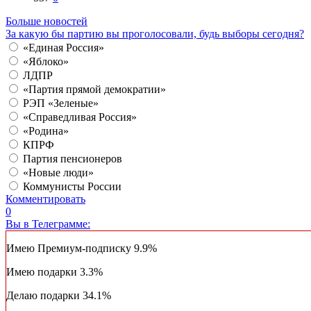
Больше новостей
За какую бы партию вы проголосовали, будь выборы сегодня?
«Единая Россия»
«Яблоко»
ЛДПР
«Партия прямой демократии»
РЭП «Зеленые»
«Справедливая Россия»
«Родина»
КПРФ
Партия пенсионеров
«Новые люди»
Коммунисты России
Комментировать
0
Вы в Телеграмме:
Имею Премиум-подписку
9.9%
Имею подарки
3.3%
Делаю подарки
34.1%