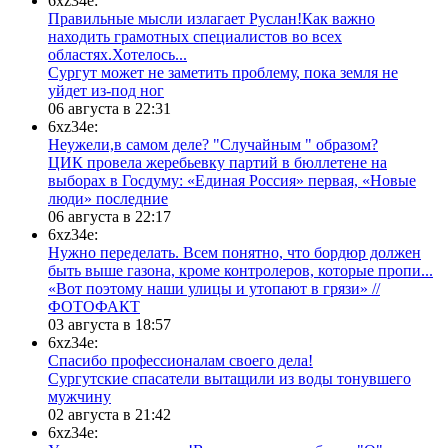
6xz34e:
Правильные мысли излагает Руслан!Как важно
находить грамотных специалистов во всех
областях.Хотелось...
Сургут может не заметить проблему, пока земля не
уйдет из-под ног
06 августа в 22:31
6xz34e:
Неужели,в самом деле? "Случайным " образом?
ЦИК провела жеребьевку партий в бюллетене на
выборах в Госдуму: «Единая Россия» первая, «Новые
люди» последние
06 августа в 22:17
6xz34e:
Нужно переделать. Всем понятно, что бордюр должен
быть выше газона, кроме контролеров, которые пропи...
«Вот поэтому наши улицы и утопают в грязи» //
ФОТОФАКТ
03 августа в 18:57
6xz34e:
Спасибо профессионалам своего дела!
Сургутские спасатели вытащили из воды тонувшего
мужчину
02 августа в 21:42
6xz34e: