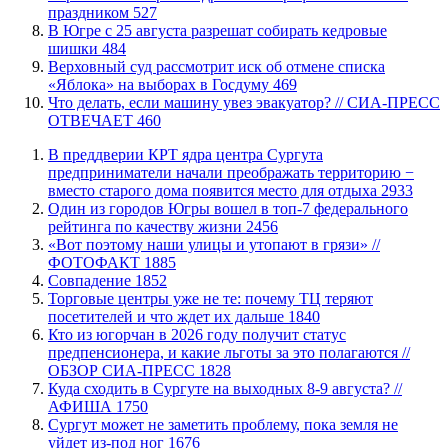
праздником
527
​В Югре с 25 августа разрешат собирать кедровые
шишки
484
​Верховный суд рассмотрит иск об отмене списка
«Яблока» на выборах в Госдуму
469
​Что делать, если машину увез эвакуатор? // СИА-ПРЕСС
ОТВЕЧАЕТ
460
​В преддверии КРТ ядра центра Сургута
предприниматели начали преображать территорию −
вместо старого дома появится место для отдыха
2933
Один из городов Югры вошел в топ-7 федерального
рейтинга по качеству жизни
2456
«Вот поэтому наши улицы и утопают в грязи» //
ФОТОФАКТ
1885
​Совпадение
1852
Торговые центры уже не те: почему ТЦ теряют
посетителей и что ждет их дальше
1840
Кто из югорчан в 2026 году получит статус
предпенсионера, и какие льготы за это полагаются //
ОБЗОР СИА-ПРЕСС
1828
​Куда сходить в Сургуте на выходных 8-9 августа? //
АФИША
1750
Сургут может не заметить проблему, пока земля не
уйдет из-под ног
1676