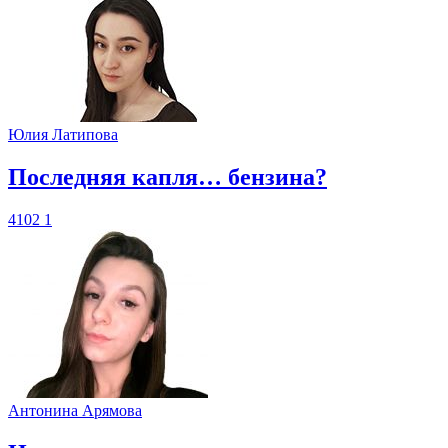
Юлия Латипова
​Последняя капля… бензина?
4102
1
Антонина Арямова