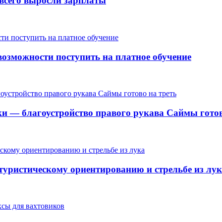
е всего выросли зарплаты
озможности поступить на платное обучение
ки — благоустройство правого рукава Саймы готов
 туристическому ориентированию и стрельбе из лу