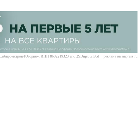
Сибпромстрой-Югория», ИНН 8602219323 erid:2SDnjeSGKGP
реклама на siapress.ru