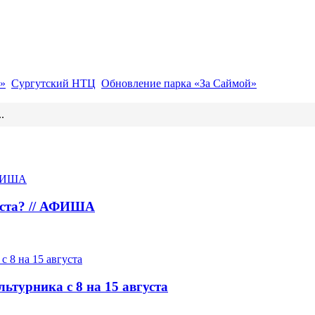
»
Сургутский НТЦ
Обновление парка «За Саймой»
.
густа? // АФИША
ьтурника с 8 на 15 августа