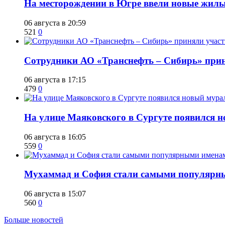
​На месторождении в Югре ввели новые жил
06 августа в 20:59
521
0
Сотрудники АО «Транснефть – Сибирь» приня
06 августа в 17:15
479
0
​На улице Маяковского в Сургуте появился 
06 августа в 16:05
559
0
​Мухаммад и София стали самыми популярн
06 августа в 15:07
560
0
Больше новостей