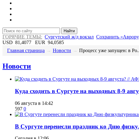
Найти
ГОРЯЧИЕ ТЕМЫ:
Сургутский ж/д вокзал
Сохранить «Аврору
USD
81,4077
EUR
94,0585
Главная страница
→
Новости
→
​Процесс уже запущен: в Ро..
Новости
​Куда сходить в Сургуте на выходных 8-9 ав
06 августа в 14:42
597
0
​В Сургуте перенесли праздник ко Дню физкул
Сегодня в 12:06