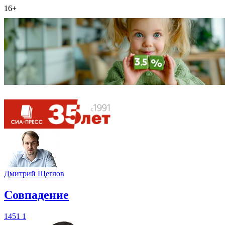
16+
Дмитрий Щеглов
​Совпадение
1451
1