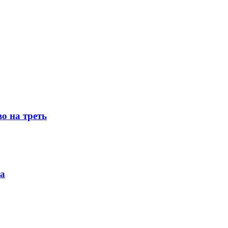
о на треть
ка