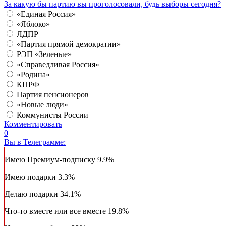
За какую бы партию вы проголосовали, будь выборы сегодня?
«Единая Россия»
«Яблоко»
ЛДПР
«Партия прямой демократии»
РЭП «Зеленые»
«Справедливая Россия»
«Родина»
КПРФ
Партия пенсионеров
«Новые люди»
Коммунисты России
Комментировать
0
Вы в Телеграмме:
Имею Премиум-подписку
9.9%
Имею подарки
3.3%
Делаю подарки
34.1%
Что-то вместе или все вместе
19.8%