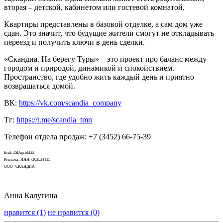
вторая – детской, кабинетом или гостевой комнатой.
Квартиры представлены в базовой отделке, а сам дом уже
сдан. Это значит, что будущие жители смогут не откладывать
переезд и получить ключи в день сделки.
«Скандиа. На берегу Туры» – это проект про баланс между
городом и природой, динамикой и спокойствием.
Пространство, где удобно жить каждый день и приятно
возвращаться домой.
ВК:
https://vk.com/scandia_company
Тг:
https://t.me/scandia_tmn
Телефон отдела продаж: +7 (3452) 66-75-39
Erid: 2SDnjcokf22
Реклама. ИНН 7203524115
ООО "СКАНДИА"
Анна Калугина
нравится (1)
не нравится (0)