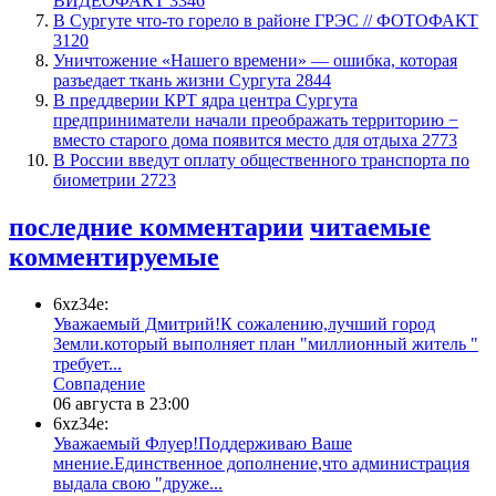
ВИДЕОФАКТ
3346
​В Сургуте что-то горело в районе ГРЭС // ФОТОФАКТ
3120
​Уничтожение «Нашего времени» — ошибка, которая
разъедает ткань жизни Сургута
2844
​В преддверии КРТ ядра центра Сургута
предприниматели начали преображать территорию −
вместо старого дома появится место для отдыха
2773
В России введут оплату общественного транспорта по
биометрии
2723
последние комментарии
читаемые
комментируемые
6xz34e:
Уважаемый Дмитрий!К сожалению,лучший город
Земли.который выполняет план "миллионный житель "
требует...
​Совпадение
06 августа в 23:00
6xz34e:
Уважаемый Флуер!Поддерживаю Ваше
мнение.Единственное дополнение,что администрация
выдала свою "друже...