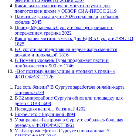
рейтинга по качеству жизни
2307
Какие выплаты югорчане могут получить для
подготовки к школе // ОБЗОР СИА-ПРЕСС
2119
​Памятные даты августа 2026 года: люди, события,
юбилеи
2045
​Проезд Мунарева в Сургуте благоустраивают с
опережением графика
2022
Как прошел митинг в честь Дня ВДВ в Сургуте // ФОТО
1825
В Сургуте на предстоящей неделе жара сменится
дождем и прохладой
1816
В Тюмени уровень Туры продолжает расти и
приближается к 900 см
1746
«Вот поэтому наши улицы и утопают в грязи» //
ФОТОФАКТ
1726
​Где есть бензин? В Сургуте заработала онлайн-карта
заправок
6739
В 32 микрорайоне Сургута обновили площадку для
детей с ОВЗ
5608
​Последняя капля… бензина?
4202
Яркое лето с Брусникой
3994
​У заправки «Газпром» в Сургуте собралась большая
очередь // ФОТОФАКТ
3961
У «Газпромнефти» в Сургуте снова аншлаг //