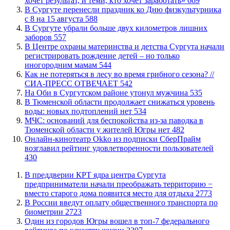
хочет результат, и теми, кто хочет заработать»
669
​В Сургуте перенесли праздник ко Дню физкультурника
с 8 на 15 августа
588
​В Сургуте убрали больше двух километров лишних
заборов
557
​В Центре охраны материнства и детства Сургута начали
регистрировать рождение детей – но только
иногородним мамам
544
​Как не потеряться в лесу во время грибного сезона? //
СИА-ПРЕСС ОТВЕЧАЕТ
542
​На Оби в Сургутском районе утонул мужчина
535
​В Тюменской области продолжает снижаться уровень
воды: новых подтоплений нет
534
​МЧС: оснований для беспокойства из-за паводка в
Тюменской области у жителей Югры нет
482
​Онлайн-кинотеатр Okko из подписки СберПрайм
возглавил рейтинг удовлетворенности пользователей
430
​В преддверии КРТ ядра центра Сургута
предприниматели начали преображать территорию −
вместо старого дома появится место для отдыха
2773
В России введут оплату общественного транспорта по
биометрии
2723
Один из городов Югры вошел в топ-7 федерального