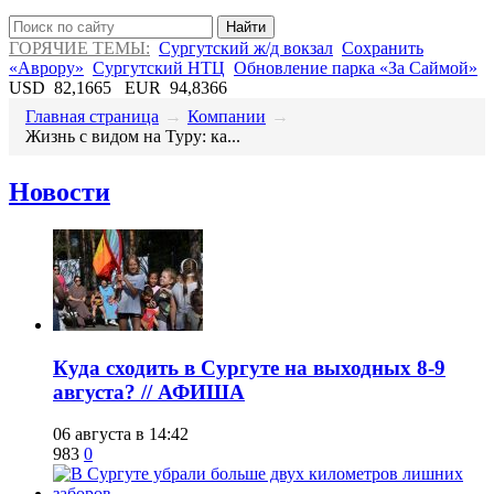
Найти
ГОРЯЧИЕ ТЕМЫ:
Сургутский ж/д вокзал
Сохранить
«Аврору»
Сургутский НТЦ
Обновление парка «За Саймой»
USD
82,1665
EUR
94,8366
Главная страница
→
Компании
→
​Жизнь с видом на Туру: ка...
Новости
​Куда сходить в Сургуте на выходных 8-9
августа? // АФИША
06 августа в 14:42
983
0