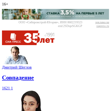
16+
ООО «Сибпромстрой-Югория», ИНН 8602219323
реклама на
erid:2SDnjeSGKGP
siapress.ru
Дмитрий Щеглов
​Совпадение
1621
1