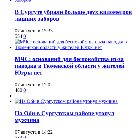
​В Сургуте убрали больше двух километров
лишних заборов
07 августа в 15:33
554
0
​МЧС: оснований для беспокойства из-за
паводка в Тюменской области у жителей
Югры нет
07 августа в 15:02
480
0
​На Оби в Сургутском районе утонул
мужчина
07 августа в 14:22
533
0