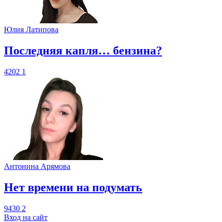
Юлия Латипова
​Последняя капля… бензина?
4202
1
Антонина Арямова
​Нет времени на подумать
9430
2
Вход на сайт