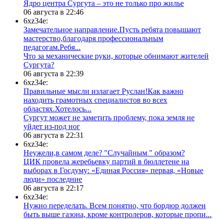
​Ядро центра Сургута ‒ это не только про жилье
06 августа в 22:46
6xz34e:
Замечательное направление.Пусть ребята повышают
мастерство,благодаря профессиональным
педагогам.Ребя...
​Что за механические руки, которые обнимают жителей
Сургута?
06 августа в 22:39
6xz34e:
Правильные мысли излагает Руслан!Как важно
находить грамотных специалистов во всех
областях.Хотелось...
Сургут может не заметить проблему, пока земля не
уйдет из-под ног
06 августа в 22:31
6xz34e:
Неужели,в самом деле? "Случайным " образом?
ЦИК провела жеребьевку партий в бюллетене на
выборах в Госдуму: «Единая Россия» первая, «Новые
люди» последние
06 августа в 22:17
6xz34e:
Нужно переделать. Всем понятно, что бордюр должен
быть выше газона, кроме контролеров, которые пропи...