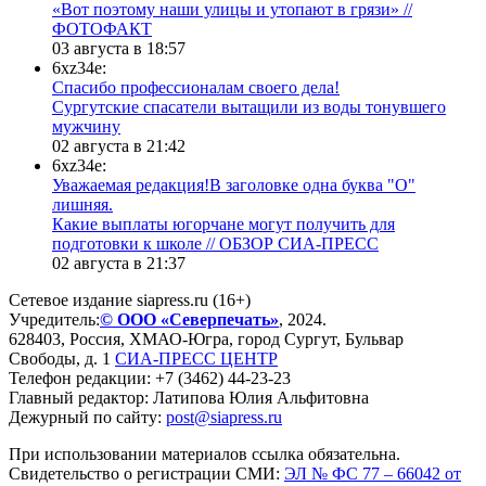
«Вот поэтому наши улицы и утопают в грязи» //
ФОТОФАКТ
03 августа в 18:57
6xz34e:
Спасибо профессионалам своего дела!
Сургутские спасатели вытащили из воды тонувшего
мужчину
02 августа в 21:42
6xz34e:
Уважаемая редакция!В заголовке одна буква "О"
лишняя.
Какие выплаты югорчане могут получить для
подготовки к школе // ОБЗОР СИА-ПРЕСС
02 августа в 21:37
Сетевое издание siapress.ru (16+)
Учредитель:
© ООО «Северпечать»
, 2024.
628403
,
Россия
,
ХМАО-Югра
, город
Сургут
,
Бульвар
Свободы, д. 1
СИА-ПРЕСС ЦЕНТР
Телефон редакции:
+7 (3462) 44-23-23
Главный редактор: Латипова Юлия Альфитовна
Дежурный по сайту:
post@siapress.ru
При использовании материалов ссылка обязательна.
Свидетельство о регистрации СМИ:
ЭЛ № ФС 77 – 66042 от