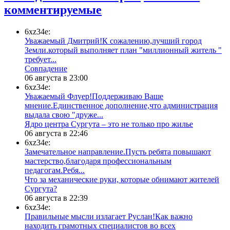
комментируемые
6xz34e:
Уважаемый Дмитрий!К сожалению,лучший город
Земли.который выполняет план "миллионный житель "
требует...
​Совпадение
06 августа в 23:00
6xz34e:
Уважаемый Флуер!Поддерживаю Ваше
мнение.Единственное дополнение,что администрация
выдала свою "друже...
​Ядро центра Сургута ‒ это не только про жилье
06 августа в 22:46
6xz34e:
Замечательное направление.Пусть ребята повышают
мастерство,благодаря профессиональным
педагогам.Ребя...
​Что за механические руки, которые обнимают жителей
Сургута?
06 августа в 22:39
6xz34e:
Правильные мысли излагает Руслан!Как важно
находить грамотных специалистов во всех