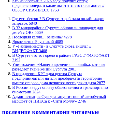
Кто из югорчан в 2026 году получит статус
предпенсионера, и какие льготы за это полагаются //
ОБЗОР СИА-ПРЕСС
1753
​Где есть бензин? В Сургуте заработала онлайн-карта
заправок
6840
В 32 микрорайоне Сургута обновили площадку для
детей с ОВЗ
5669
​Последняя капля… бензина?
4278
Яркое лето с Брусникой
4085
У «Газпромнефти» в Сургуте снова аншлаг //
ВИДЕОФАКТ
3408
​В Сургуте что-то горело в районе ГРЭС // ФОТОФАКТ
3192
​Уничтожение «Нашего времени» — ошибка, которая
разъедает ткань жизни Сургута
2901
​В преддверии КРТ ядра центра Сургута
предприниматели начали преображать территорию −
вместо старого дома появится место для отдыха
2877
В России введут оплату общественного транспорта по
биометрии
2824
​Администрация Сургута запустит новый автобусный
маршрут от ПИКСа к «Сити Моллу»
2746
последние комментарии
читаемые