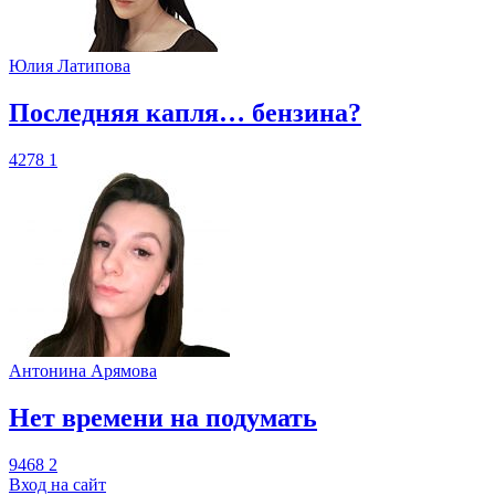
Юлия Латипова
​Последняя капля… бензина?
4278
1
Антонина Арямова
​Нет времени на подумать
9468
2
Вход на сайт