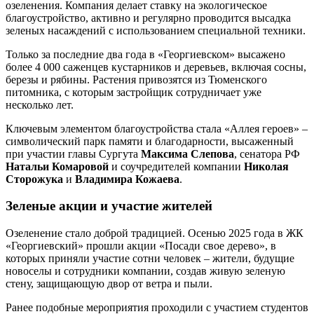
озеленения. Компания делает ставку на экологическое
благоустройство, активно и регулярно проводится высадка
зеленых насаждений с использованием специальной техники.
Только за последние два года в «Георгиевском» высажено
более 4 000 саженцев кустарников и деревьев, включая сосны,
березы и рябины. Растения привозятся из Тюменского
питомника, с которым застройщик сотрудничает уже
несколько лет.
Ключевым элементом благоустройства стала «Аллея героев» ‒
символический парк памяти и благодарности, высаженный
при участии главы Сургута
Максима Слепова
, сенатора РФ
Натальи Комаровой
и соучредителей компании
Николая
Сторожука
и
Владимира Кожаева
.
Зеленые акции и участие жителей
Озеленение стало доброй традицией. Осенью 2025 года в ЖК
«Георгиевский» прошли акции «Посади свое дерево», в
которых приняли участие сотни человек ‒ жители, будущие
новоселы и сотрудники компании, создав живую зеленую
стену, защищающую двор от ветра и пыли.
Ранее подобные мероприятия проходили с участием студентов