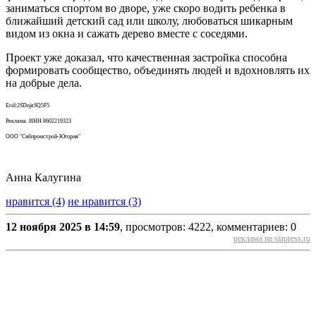
заниматься спортом во дворе, уже скоро водить ребенка в
ближайший детский сад или школу, любоваться шикарным
видом из окна и сажать дерево вместе с соседями.
Проект уже доказал, что качественная застройка способна
формировать сообщество, объединять людей и вдохновлять их
на добрые дела.
Erid:2SDnjeSQ5F5
Реклама. ИНН 8602219323
ООО "Сибпромстрой-Югория"
Анна Калугина
нравится (4)
не нравится (3)
12 ноября 2025 в 14:59
, просмотров: 4222, комментариев: 0
реклама на siapress.ru