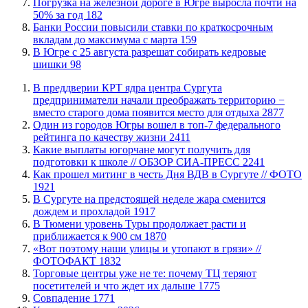
​Погрузка на железной дороге в Югре выросла почти на
50% за год
182
​Банки России повысили ставки по краткосрочным
вкладам до максимума с марта
159
​В Югре с 25 августа разрешат собирать кедровые
шишки
98
​В преддверии КРТ ядра центра Сургута
предприниматели начали преображать территорию −
вместо старого дома появится место для отдыха
2877
Один из городов Югры вошел в топ-7 федерального
рейтинга по качеству жизни
2411
Какие выплаты югорчане могут получить для
подготовки к школе // ОБЗОР СИА-ПРЕСС
2241
Как прошел митинг в честь Дня ВДВ в Сургуте // ФОТО
1921
В Сургуте на предстоящей неделе жара сменится
дождем и прохладой
1917
В Тюмени уровень Туры продолжает расти и
приближается к 900 см
1870
«Вот поэтому наши улицы и утопают в грязи» //
ФОТОФАКТ
1832
Торговые центры уже не те: почему ТЦ теряют
посетителей и что ждет их дальше
1775
​Совпадение
1771