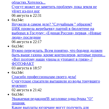
областях.Хотелось...
Сургут может не заметить проблему, пока земля не
уйдет из-под ног
06 августа в 22:31
6xz34e:
Неужели,в самом деле? "Случайным " образом?
ЦИК провела жеребьевку партий в бюллетене на
выборах в Госдуму: «Единая Россия» первая, «Новые
люди» последние
06 августа в 22:17
6xz34e:
Нужно переделать. Всем понятно, что бордюр должен
быть выше газона, кроме контролеров, которые пропи...
«Вот поэтому наши улицы и утопают в грязи» //
ФОТОФАКТ
03 августа в 18:57
6xz34e:
Спасибо профессионалам своего дела!
Сургутские спасатели вытащили из воды тонувшего
мужчину
02 августа в 21:42
6xz34e:
Уважаемая редакция!В заголовке одна буква "О"
лишняя.
Какие выплаты югорчане могут получить для