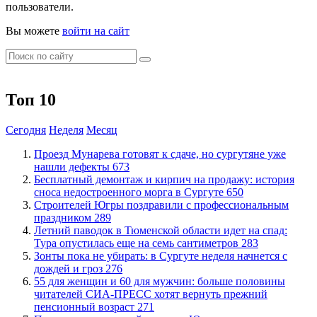
пользователи.
Вы можете
войти на сайт
Топ 10
Сегодня
Неделя
Месяц
​Проезд Мунарева готовят к сдаче, но сургутяне уже
нашли дефекты
673
​Бесплатный демонтаж и кирпич на продажу: история
сноса недостроенного морга в Сургуте
650
​Строителей Югры поздравили с профессиональным
праздником
289
​Летний паводок в Тюменской области идет на спад:
Тура опустилась еще на семь сантиметров
283
​Зонты пока не убирать: в Сургуте неделя начнется с
дождей и гроз
276
​55 для женщин и 60 для мужчин: больше половины
читателей СИА-ПРЕСС хотят вернуть прежний
пенсионный возраст
271