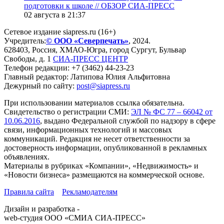
подготовки к школе // ОБЗОР СИА-ПРЕСС
02 августа в 21:37
Сетевое издание siapress.ru (16+)
Учредитель:
© ООО «Северпечать»
, 2024.
628403
,
Россия
,
ХМАО-Югра
, город
Сургут
,
Бульвар
Свободы, д. 1
СИА-ПРЕСС ЦЕНТР
Телефон редакции:
+7 (3462) 44-23-23
Главный редактор: Латипова Юлия Альфитовна
Дежурный по сайту:
post@siapress.ru
При использовании материалов ссылка обязательна.
Свидетельство о регистрации СМИ:
ЭЛ № ФС 77 – 66042 от
10.06.2016
, выдано Федеральной службой по надзору в сфере
связи, информационных технологий и массовых
коммуникаций. Редакция не несет ответственности за
достоверность информации, опубликованной в рекламных
объявлениях.
Материалы в рубриках «Компании», «Недвижимость» и
«Новости бизнеса» размещаются на коммерческой основе.
Правила сайта
Рекламодателям
Дизайн и разработка -
web-студия ООО «СМИА СИА-ПРЕСС»