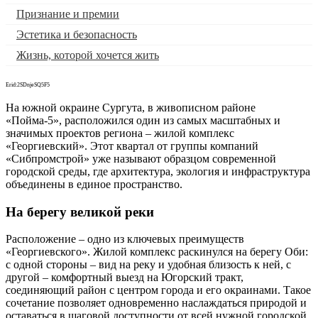
Признание и премии
Эстетика и безопасность
Жизнь, которой хочется жить
Erid:2SDnjeSQ5F5
На южной окраине Сургута, в живописном районе
«Пойма-5», расположился один из самых масштабных и
значимых проектов региона ‒ жилой комплекс
«Георгиевский». Этот квартал от группы компаний
«Сибпромстрой» уже называют образцом современной
городской среды, где архитектура, экология и инфраструктура
объединены в единое пространство.
На берегу великой реки
Расположение ‒ одно из ключевых преимуществ
«Георгиевского». Жилой комплекс раскинулся на берегу Оби:
с одной стороны ‒ вид на реку и удобная близость к ней, с
другой ‒ комфортный выезд на Югорский тракт,
соединяющий район с центром города и его окраинами. Такое
сочетание позволяет одновременно наслаждаться природой и
оставаться в шаговой доступности от всей нужной городской