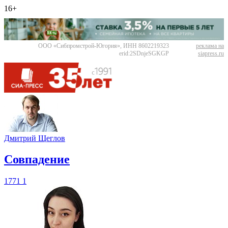
16+
ООО «Сибпромстрой-Югория», ИНН 8602219323
реклама на
erid:2SDnjeSGKGP
siapress.ru
Дмитрий Щеглов
​Совпадение
1771
1