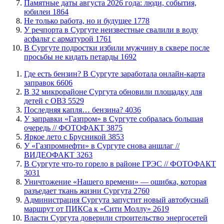
​Памятные даты августа 2026 года: люди, события,
юбилеи
1864
​Не только работа, но и будущее
1778
​У речпорта в Сургуте неизвестные свалили в воду
асфальт с арматурой
1761
В Сургуте подростки избили мужчину в сквере после
просьбы не кидать петарды
1692
​Где есть бензин? В Сургуте заработала онлайн-карта
заправок
6606
В 32 микрорайоне Сургута обновили площадку для
детей с ОВЗ
5529
​Последняя капля… бензина?
4036
​У заправки «Газпром» в Сургуте собралась большая
очередь // ФОТОФАКТ
3875
Яркое лето с Брусникой
3853
У «Газпромнефти» в Сургуте снова аншлаг //
ВИДЕОФАКТ
3263
​В Сургуте что-то горело в районе ГРЭС // ФОТОФАКТ
3031
​Уничтожение «Нашего времени» — ошибка, которая
разъедает ткань жизни Сургута
2760
​Администрация Сургута запустит новый автобусный
маршрут от ПИКСа к «Сити Моллу»
2619
Власти Сургута доверили строительство энергосетей