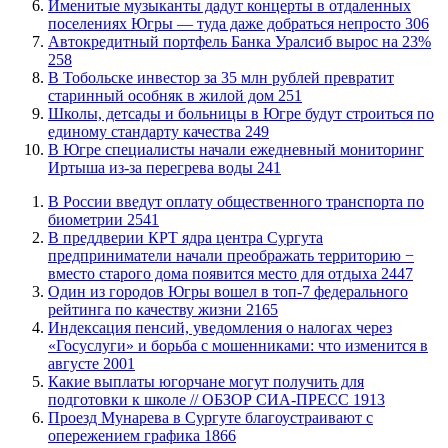
Именитые музыканты дадут концерты в отдаленных
поселениях Югры — туда даже добраться непросто
306
​Автокредитный портфель Банка Уралсиб вырос на 23%
258
В Тобольске инвестор за 35 млн рублей превратит
старинный особняк в жилой дом
251
Школы, детсады и больницы в Югре будут строиться по
единому стандарту качества
249
В Югре специалисты начали ежедневный мониторинг
Иртыша из-за перегрева воды
241
В России введут оплату общественного транспорта по
биометрии
2541
​В преддверии КРТ ядра центра Сургута
предприниматели начали преображать территорию −
вместо старого дома появится место для отдыха
2447
Один из городов Югры вошел в топ-7 федерального
рейтинга по качеству жизни
2165
​Индексация пенсий, уведомления о налогах через
«Госуслуги» и борьба с мошенниками: что изменится в
августе
2001
Какие выплаты югорчане могут получить для
подготовки к школе // ОБЗОР СИА-ПРЕСС
1913
​Проезд Мунарева в Сургуте благоустраивают с
опережением графика
1866