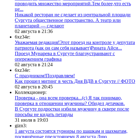
проводить множество мероприятий.Тем более,что есть
це...
​Никакой ресторан не сделает из центральной площади
Сургута общественное пространство. А театр или
планетарий — сделают
02 августа в 21:36
6xz34e:
Уважаемая редакция!Этот проезд на контроле у депутата
патриота (как он сам себя называет)Рината Айси...
​Проезд Мунарева в Сургуте благоустраивают с
опережением графика
02 августа в 21:24
6xz34e:
С праздником!Поздравляем!
Как прошел митинг в честь Дня ВДВ в Сургуте // ФОТО
02 августа в 20:45
Коллекционер:
Проверка - она всем проверка...(с) Я так понимаю,
проверка в отношении мужчины? Обидел детачков.
В Сургуте подростки избили мужчину в сквере после
просьбы не кидать петарды
31 июля в 19:03
gizn3:
1 августа состоятся турниры по шашкам и шахматам,
посвящённые предстоящему 8 августа Дню