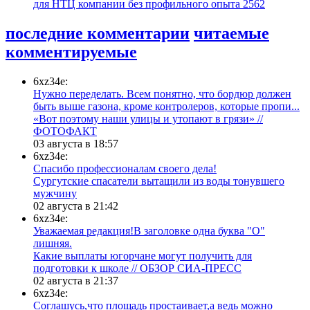
для НТЦ компании без профильного опыта
2562
последние комментарии
читаемые
комментируемые
6xz34e:
Нужно переделать. Всем понятно, что бордюр должен
быть выше газона, кроме контролеров, которые пропи...
«Вот поэтому наши улицы и утопают в грязи» //
ФОТОФАКТ
03 августа в 18:57
6xz34e:
Спасибо профессионалам своего дела!
Сургутские спасатели вытащили из воды тонувшего
мужчину
02 августа в 21:42
6xz34e:
Уважаемая редакция!В заголовке одна буква "О"
лишняя.
Какие выплаты югорчане могут получить для
подготовки к школе // ОБЗОР СИА-ПРЕСС
02 августа в 21:37
6xz34e:
Соглашусь,что площадь простаивает,а ведь можно