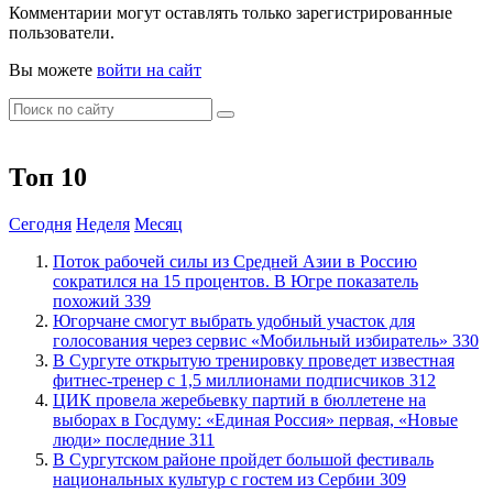
Комментарии могут оставлять только зарегистрированные
пользователи.
Вы можете
войти на сайт
Топ 10
Сегодня
Неделя
Месяц
Поток рабочей силы из Средней Азии в Россию
сократился на 15 процентов. В Югре показатель
похожий
339
Югорчане смогут выбрать удобный участок для
голосования через сервис «Мобильный избиратель»
330
В Сургуте открытую тренировку проведет известная
фитнес-тренер с 1,5 миллионами подписчиков
312
ЦИК провела жеребьевку партий в бюллетене на
выборах в Госдуму: «Единая Россия» первая, «Новые
люди» последние
311
В Сургутском районе пройдет большой фестиваль
национальных культур с гостем из Сербии
309