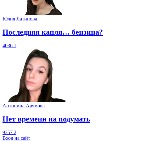
Юлия Латипова
​Последняя капля… бензина?
4036
1
Антонина Арямова
​Нет времени на подумать
9357
2
Вход на сайт