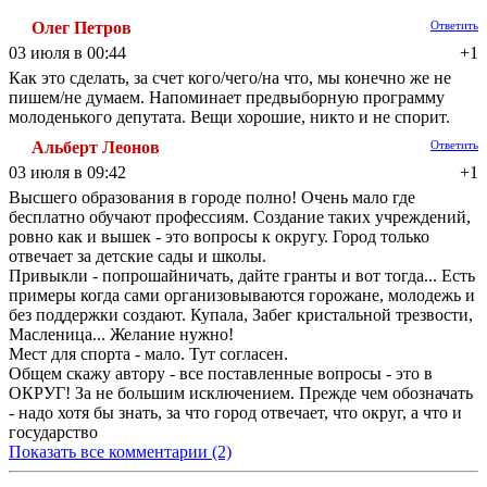
Олег Петров
Ответить
03 июля в 00:44
+1
Как это сделать, за счет кого/чего/на что, мы конечно же не
пишем/не думаем. Напоминает предвыборную программу
молоденького депутата. Вещи хорошие, никто и не спорит.
Альберт Леонов
Ответить
03 июля в 09:42
+1
Высшего образования в городе полно! Очень мало где
бесплатно обучают профессиям. Создание таких учреждений,
ровно как и вышек - это вопросы к округу. Город только
отвечает за детские сады и школы.
Привыкли - попрошайничать, дайте гранты и вот тогда... Есть
примеры когда сами организовываются горожане, молодежь и
без поддержки создают. Купала, Забег кристальной трезвости,
Масленица... Желание нужно!
Мест для спорта - мало. Тут согласен.
Общем скажу автору - все поставленные вопросы - это в
ОКРУГ! За не большим исключением. Прежде чем обозначать
- надо хотя бы знать, за что город отвечает, что округ, а что и
государство
Показать все комментарии (2)