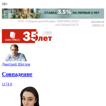
16+
ООО «Сибпромстрой-Югория», ИНН 8602219323
реклама на
erid:2SDnjeSGKGP
siapress.ru
Дмитрий Щеглов
​Совпадение
1174
0