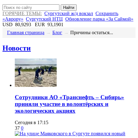
Найти
ГОРЯЧИЕ ТЕМЫ:
Сургутский ж/д вокзал
Сохранить
«Аврору»
Сургутский НТЦ
Обновление парка «За Саймой»
USD
80,9293
EUR
93,1901
Главная страница
→
Блог
→
Причины остаться...
Новости
Сотрудники АО «Транснефть – Сибирь»
приняли участие в волонтёрских и
экологических акциях
Сегодня в 17:15
37
0