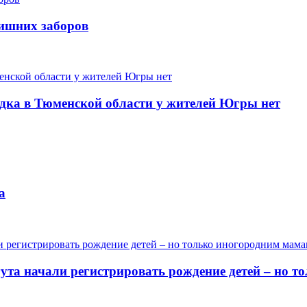
лишних заборов
одка в Тюменской области у жителей Югры нет
а
гута начали регистрировать рождение детей – но 