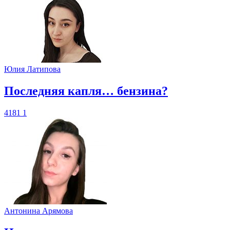
Юлия Латипова
​Последняя капля… бензина?
4181
1
Антонина Арямова