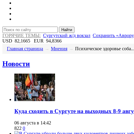
Найти
ГОРЯЧИЕ ТЕМЫ:
Сургутский ж/д вокзал
Сохранить «Аврору
USD
82,1665
EUR
94,8366
Главная страница
→
Мнения
→
​Психическое здоровье соба..
Новости
​Куда сходить в Сургуте на выходных 8-9 ав
06 августа в 14:42
822
0