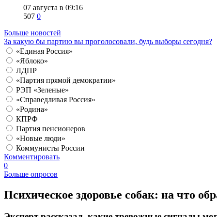
07 августа в 09:16
507
0
Больше новостей
За какую бы партию вы проголосовали, будь выборы сегодня?
«Единая Россия»
«Яблоко»
ЛДПР
«Партия прямой демократии»
РЭП «Зеленые»
«Справедливая Россия»
«Родина»
КПРФ
Партия пенсионеров
«Новые люди»
Коммунисты России
Комментировать
0
Больше опросов
​Психическое здоровье собак: на что 
Эксперт рассказал, какие тревожные сигналы мог