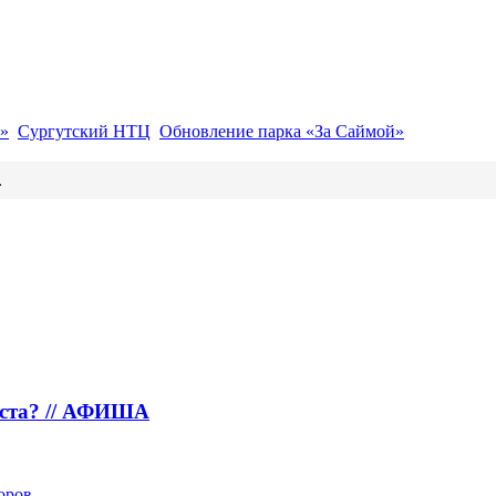
»
Сургутский НТЦ
Обновление парка «За Саймой»
.
густа? // АФИША