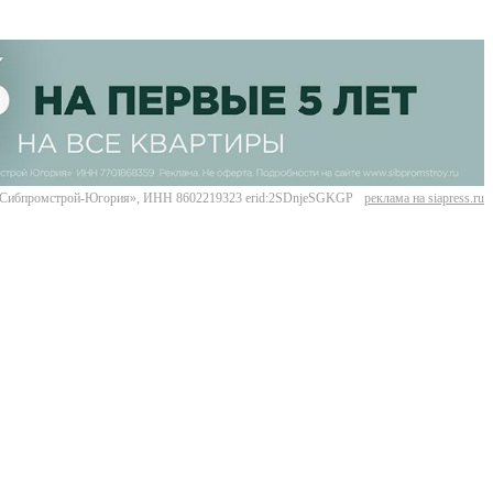
Сибпромстрой-Югория», ИНН 8602219323 erid:2SDnjeSGKGP
реклама на siapress.ru