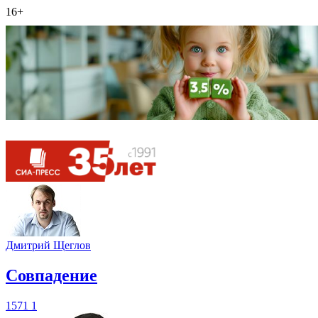
16+
Дмитрий Щеглов
​Совпадение
1571
1