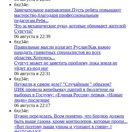
6xz34e:
Замечательное направление.Пусть ребята повышают
мастерство,благодаря профессиональным
педагогам.Ребя...
​Что за механические руки, которые обнимают жителей
Сургута?
06 августа в 22:39
6xz34e:
Правильные мысли излагает Руслан!Как важно
находить грамотных специалистов во всех
областях.Хотелось...
Сургут может не заметить проблему, пока земля не
уйдет из-под ног
06 августа в 22:31
6xz34e:
Неужели,в самом деле? "Случайным " образом?
ЦИК провела жеребьевку партий в бюллетене на
выборах в Госдуму: «Единая Россия» первая, «Новые
люди» последние
06 августа в 22:17
6xz34e:
Нужно переделать. Всем понятно, что бордюр должен
быть выше газона, кроме контролеров, которые пропи...
«Вот поэтому наши улицы и утопают в грязи» //
ФОТОФАКТ