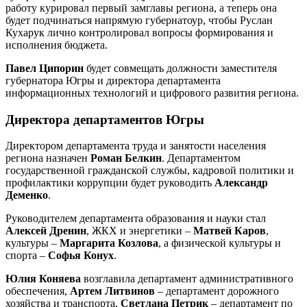
работу курировал первый замглавы региона, а теперь она
будет подчинаться напрямую губернатоур, чтобы Руслан
Кухарук лично контролировал вопросы формирования и
исполнения бюджета.
Павел Ципорин
будет совмещать должности заместителя
губернатора Югры и директора департамента
информационных технологий и цифрового развития региона.
Директора департаментов Югры
Директором департамента труда и занятости населения
региона назначен
Роман Белкин
. Департаментом
государственной гражданской службы, кадровой политики и
профилактики коррупции будет руководить
Александр
Деменко
.
Руководителем департамента образования и науки стал
Алексей Дренин
, ЖКХ и энергетики ‒
Матвей Каров
,
культуры ‒
Маргарита Козлова
, а физической культуры и
спорта ‒
Софья Конух
.
Юлия Коняева
возглавила департамент административного
обеспечения,
Артем Литвинов
‒ департамент дорожного
хозяйства и транспорта,
Светлана Петрик
‒ департамент по