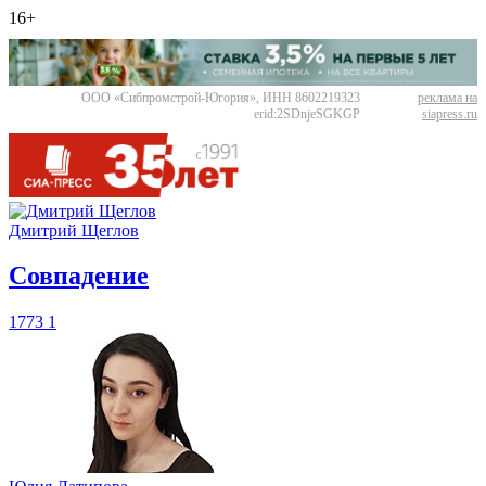
16+
ООО «Сибпромстрой-Югория», ИНН 8602219323
реклама на
erid:2SDnjeSGKGP
siapress.ru
Дмитрий Щеглов
​Совпадение
1773
1