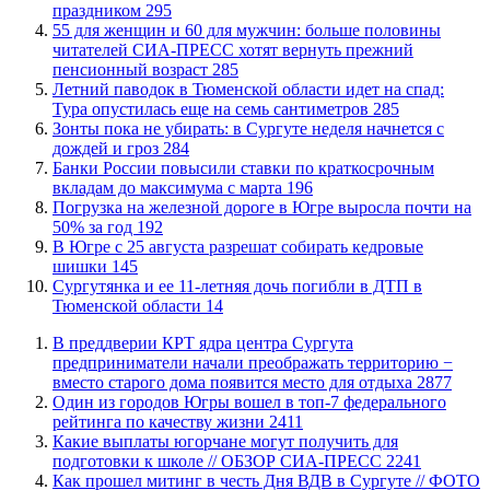
праздником
295
​55 для женщин и 60 для мужчин: больше половины
читателей СИА-ПРЕСС хотят вернуть прежний
пенсионный возраст
285
​Летний паводок в Тюменской области идет на спад:
Тура опустилась еще на семь сантиметров
285
​Зонты пока не убирать: в Сургуте неделя начнется с
дождей и гроз
284
​Банки России повысили ставки по краткосрочным
вкладам до максимума с марта
196
​Погрузка на железной дороге в Югре выросла почти на
50% за год
192
​В Югре с 25 августа разрешат собирать кедровые
шишки
145
Сургутянка и ее 11-летняя дочь погибли в ДТП в
Тюменской области
14
​В преддверии КРТ ядра центра Сургута
предприниматели начали преображать территорию −
вместо старого дома появится место для отдыха
2877
Один из городов Югры вошел в топ-7 федерального
рейтинга по качеству жизни
2411
Какие выплаты югорчане могут получить для
подготовки к школе // ОБЗОР СИА-ПРЕСС
2241
Как прошел митинг в честь Дня ВДВ в Сургуте // ФОТО