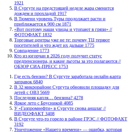
1921
В Сургуте на предстоящей неделе жара сменится
дождем и прохладой
1917
В Тюмени уровень Туры продолжает расти и
приближается к 900 см
1871
«Вот поэтому наши улицы и утопают в грязи» //
ФОТОФАКТ
1832
Торговые центры уже не те: почему ТЦ теряют
посетителей и что ждет их дальше
1775
​Совпадение
1773
Кто из югорчан в 2026 году получит статус
предпенсионера, и какие льготы за это полагаются //
ОБЗОР СИА-ПРЕСС
1753
​Где есть бензин? В Сургуте заработала онлайн-карта
заправок
6840
В 32 микрорайоне Сургута обновили площадку для
детей с ОВЗ
5669
​Последняя капля… бензина?
4278
Яркое лето с Брусникой
4085
У «Газпромнефти» в Сургуте снова аншлаг //
ВИДЕОФАКТ
3408
​В Сургуте что-то горело в районе ГРЭС // ФОТОФАКТ
3192
​Уничтожение «Нашего времени» — ошибка, которая