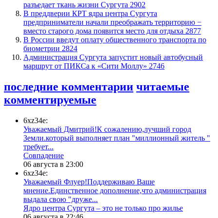
разъедает ткань жизни Сургута
2902
​В преддверии КРТ ядра центра Сургута
предприниматели начали преображать территорию −
вместо старого дома появится место для отдыха
2877
В России введут оплату общественного транспорта по
биометрии
2824
​Администрация Сургута запустит новый автобусный
маршрут от ПИКСа к «Сити Моллу»
2746
последние комментарии
читаемые
комментируемые
6xz34e:
Уважаемый Дмитрий!К сожалению,лучший город
Земли.который выполняет план "миллионный житель "
требует...
​Совпадение
06 августа в 23:00
6xz34e:
Уважаемый Флуер!Поддерживаю Ваше
мнение.Единственное дополнение,что администрация
выдала свою "друже...
​Ядро центра Сургута ‒ это не только про жилье
06 августа в 22:46