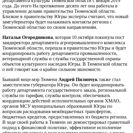
департамента культуры Тюменской области с января 2019
года. До этого На протяжении десяти лет она работала в
управлении делами правительства Тюменской области.
Близкие в правительству Югры эксперты считают, что новый
замгубернатора будет налаживать контакты региона с
Тюменской областью по своим направлениям.
Наталья Огородникова
, которая 10 октября покинула пост
замдиректора департамента агропромышленного комплекса
Тюменской области, перешла в правительство Югры и будет
координировать работу департамента промышленности,
ветеринарной службы и службы государственной охраны
объектов культурного наследия Югры. В Тюменской области
о ней говорят как о крайне сильном экономисте.
Бывший вице-мэр Тюмени
Андрей Пилипчук
также стал
заместителем губернатора Югры. Он будет координировать
работу департамента государственного заказа, региональной
службы по тарифам, службы контроля, обеспечивать
координацию действий исполнительных органов ХМАО,
органов МСУ муниципальных образований Югры по
вопросам расходования межбюджетных трансфертов,
бюджетных кредитов, предоставленных из бюджета региона.
В ходе своей работы в Тюмени он демонстрировал грамотный
подход к финансовой политике, эффективное исполнение
обязательств города в ходе пандемии коронавируса, а также