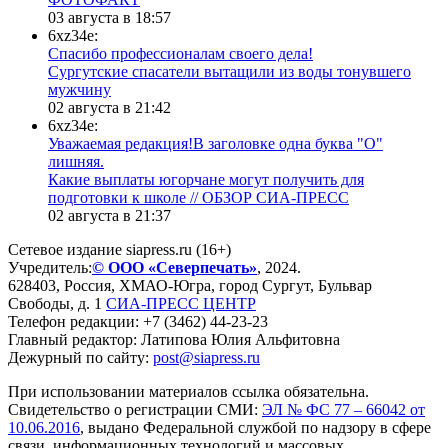
03 августа в 18:57
6xz34e:
Спасибо профессионалам своего дела!
Сургутские спасатели вытащили из воды тонувшего
мужчину
02 августа в 21:42
6xz34e:
Уважаемая редакция!В заголовке одна буква "О"
лишняя.
Какие выплаты югорчане могут получить для
подготовки к школе // ОБЗОР СИА-ПРЕСС
02 августа в 21:37
Сетевое издание siapress.ru (16+)
Учредитель:
© ООО «Северпечать»
, 2024.
628403
,
Россия
,
ХМАО-Югра
, город
Сургут
,
Бульвар
Свободы, д. 1
СИА-ПРЕСС ЦЕНТР
Телефон редакции:
+7 (3462) 44-23-23
Главный редактор: Латипова Юлия Альфитовна
Дежурный по сайту:
post@siapress.ru
При использовании материалов ссылка обязательна.
Свидетельство о регистрации СМИ:
ЭЛ № ФС 77 – 66042 от
10.06.2016
, выдано Федеральной службой по надзору в сфере
связи, информационных технологий и массовых