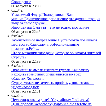
​Совпадение
06 августа в 23:00
6xz34e:
Уважаемый Флуер!Поддерживаю Ваше
мнение.Единственное дополнение,что администрация
выдала свою "друже...
​Ядро центра Сургута ‒ это не только про жилье
06 августа в 22:46
6xz34e:
Замечательное направление.Пусть ребята повышают
мастерство,благодаря профессиональным
педагогам.Ребя...
​Что за механические руки, которые обнимают жителей
Сургута?
06 августа в 22:39
6xz34e:
Правильные мысли излагает Руслан!Как важно
находить грамотных специалистов во всех
областях.Хотелось...
Сургут может не заметить проблему, пока земля не
уйдет из-под ног
06 августа в 22:31
6xz34e:
Неужели,в самом деле? "Случайным " образом?
ЦИК провела жеребьевку партий в бюллетене на