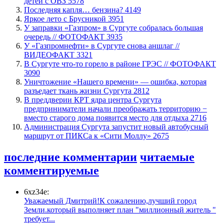
детей с ОВЗ
5578
​Последняя капля… бензина?
4149
Яркое лето с Брусникой
3951
​У заправки «Газпром» в Сургуте собралась большая
очередь // ФОТОФАКТ
3935
У «Газпромнефти» в Сургуте снова аншлаг //
ВИДЕОФАКТ
3321
​В Сургуте что-то горело в районе ГРЭС // ФОТОФАКТ
3090
​Уничтожение «Нашего времени» — ошибка, которая
разъедает ткань жизни Сургута
2812
​В преддверии КРТ ядра центра Сургута
предприниматели начали преображать территорию −
вместо старого дома появится место для отдыха
2716
​Администрация Сургута запустит новый автобусный
маршрут от ПИКСа к «Сити Моллу»
2675
последние комментарии
читаемые
комментируемые
6xz34e:
Уважаемый Дмитрий!К сожалению,лучший город
Земли.который выполняет план "миллионный житель "
требует...