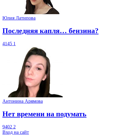
Юлия Латипова
​Последняя капля… бензина?
4145
1
Антонина Арямова
​Нет времени на подумать
9402
2
Вход на сайт