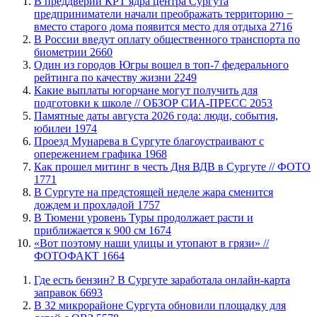
​В преддверии КРТ ядра центра Сургута
предприниматели начали преображать территорию −
вместо старого дома появится место для отдыха
2716
В России введут оплату общественного транспорта по
биометрии
2660
Один из городов Югры вошел в топ-7 федерального
рейтинга по качеству жизни
2249
Какие выплаты югорчане могут получить для
подготовки к школе // ОБЗОР СИА-ПРЕСС
2053
​Памятные даты августа 2026 года: люди, события,
юбилеи
1974
​Проезд Мунарева в Сургуте благоустраивают с
опережением графика
1968
Как прошел митинг в честь Дня ВДВ в Сургуте // ФОТО
1771
В Сургуте на предстоящей неделе жара сменится
дождем и прохладой
1757
В Тюмени уровень Туры продолжает расти и
приближается к 900 см
1674
«Вот поэтому наши улицы и утопают в грязи» //
ФОТОФАКТ
1664
​Где есть бензин? В Сургуте заработала онлайн-карта
заправок
6693
В 32 микрорайоне Сургута обновили площадку для