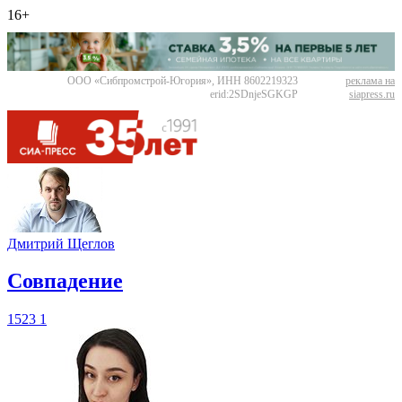
16+
ООО «Сибпромстрой-Югория», ИНН 8602219323
реклама на
erid:2SDnjeSGKGP
siapress.ru
Дмитрий Щеглов
​Совпадение
1523
1