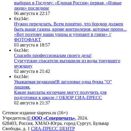
выборах в Госдуму: «Единая Россия» первая, «Новые
люди» последние
06 августа в 22:17
6xz34e:
Нужно переделать. Всем понятно, что бордюр должен
быть выше газона, кроме контролеров, которые пропи...
«Вот поэтому наши улицы и утопают в грязи» //
ФОТОФАКТ
03 августа в 18:57
6xz34e:
Спасибо профессионалам своего дела!
Сургутские спасатели вытащили из воды тонувшего
мужчину
02 августа в 21:42
6xz34e:
Уважаемая редакция!В заголовке одна буква "О"
лишняя.
Какие выплаты югорчане могут получить для
подготовки к школе // ОБЗОР СИА-ПРЕСС
02 августа в 21:37
Сетевое издание siapress.ru (16+)
Учредитель:
© ООО «Северпечать»
, 2024.
628403
,
Россия
,
ХМАО-Югра
, город
Сургут
,
Бульвар
Свободы, д. 1
СИА-ПРЕСС ЦЕНТР