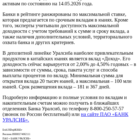
активам по состоянию на 14.05.2026 года.
Банки в рейтинге ранжированы по максимальной ставке,
которая предлагается по срочным вкладам в юанях. Кроме
того, эксперты учитывали доступность максимальной
доходности с учетом требований к сумме и сроку вклада, а
также наличия дополнительных условий, территориального
охвата банка и других критериев.
В депозитной линейке Уралсиба наиболее привлекательным
продуктом в китайских юанях является вклад «Доход». Его
доходность сейчас варьируется от 2,00% до 4,50% годовых – в
зависимости от суммы, срока, пакета услуг и способа
выплаты процентов по вкладу. Минимальная сумма для
открытия вклада 20 тысяч юаней, а максимальная – 100 млн
юаней. Срок размещения вклада – 181 и 367 дней.
Подробную информацию и полные условия по вкладам и
накопительным счетам можно получить в ближайших
отделениях Банка Уралсиб, по телефону 8-800-250-57-57
(звонок по России бесплатный) или
на сайте ПАО «БАНК
УРАЛСИБ».
Erid:2SDnjdKHiEv
Реклама.ИНН0274062111
ПАО « БАНК УРАЛСИБ»