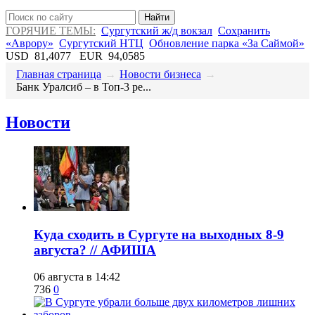
Найти
ГОРЯЧИЕ ТЕМЫ:
Сургутский ж/д вокзал
Сохранить
«Аврору»
Сургутский НТЦ
Обновление парка «За Саймой»
USD
81,4077
EUR
94,0585
Главная страница
→
Новости бизнеса
→
​Банк Уралсиб – в Топ-3 ре...
Новости
​Куда сходить в Сургуте на выходных 8-9
августа? // АФИША
06 августа в 14:42
736
0