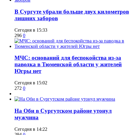
​В Сургуте убрали больше двух километров
лишних заборов
Сегодня в 15:33
296
0
​МЧС: оснований для беспокойства из-за
паводка в Тюменской области у жителей
Югры нет
Сегодня в 15:02
272
0
​На Оби в Сургутском районе утонул
мужчина
Сегодня в 14:22
294
0