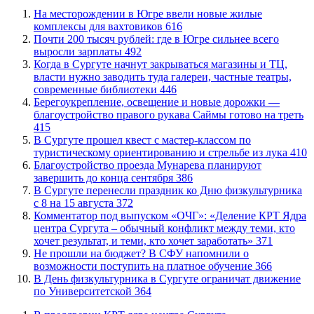
​На месторождении в Югре ввели новые жилые
комплексы для вахтовиков
616
​Почти 200 тысяч рублей: где в Югре сильнее всего
выросли зарплаты
492
​Когда в Сургуте начнут закрываться магазины и ТЦ,
власти нужно заводить туда галереи, частные театры,
современные библиотеки
446
Берегоукрепление, освещение и новые дорожки —
благоустройство правого рукава Саймы готово на треть
415
В Сургуте прошел квест с мастер-классом по
туристическому ориентированию и стрельбе из лука
410
Благоустройство проезда Мунарева планируют
завершить до конца сентября
386
​В Сургуте перенесли праздник ко Дню физкультурника
с 8 на 15 августа
372
​Комментатор под выпуском «ОЧГ»: «Деление КРТ Ядра
центра Сургута – обычный конфликт между теми, кто
хочет результат, и теми, кто хочет заработать»
371
Не прошли на бюджет? В СФУ напомнили о
возможности поступить на платное обучение
366
​В День физкультурника в Сургуте ограничат движение
по Университетской
364