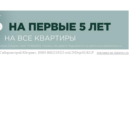
Сибпромстрой-Югория», ИНН 8602219323 erid:2SDnjeSGKGP
реклама на siapress.ru