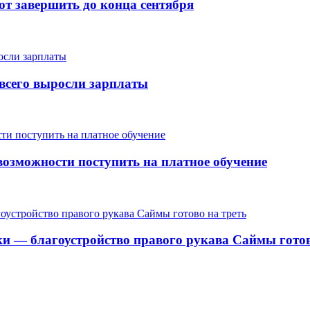
т завершить до конца сентября
е всего выросли зарплаты
озможности поступить на платное обучение
ки — благоустройство правого рукава Саймы готов