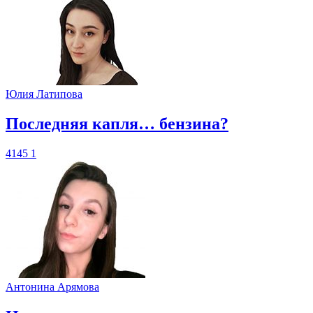
Юлия Латипова
​Последняя капля… бензина?
4145
1
Антонина Арямова