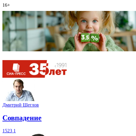
16+
Дмитрий Щеглов
​Совпадение
1523
1