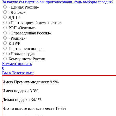
За какую бы партию вы проголосовали, будь выборы сегодня?
«Единая Россия»
«Яблоко»
ЛДПР
«Партия прямой демократии»
РЭП «Зеленые»
«Справедливая Россия»
«Родина»
КПРФ
Партия пенсионеров
«Новые люди»
Коммунисты России
Комментировать
0
Вы в Телеграмме:
Имею Премиум-подписку
9.9%
Имею подарки
3.3%
Делаю подарки
34.1%
Что-то вместе или все вместе
19.8%