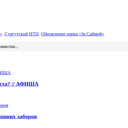
»
Сургутский НТЦ
Обновление парка «За Саймой»
 максим...
густа? // АФИША
лишних заборов