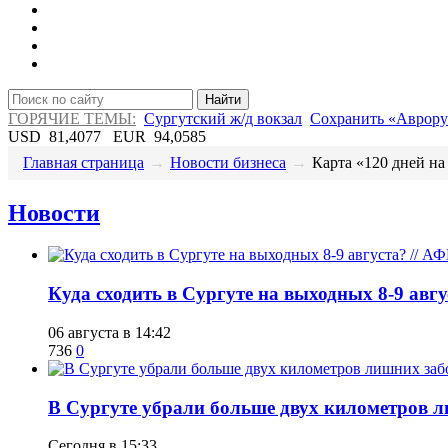
Найти
ГОРЯЧИЕ ТЕМЫ:
Сургутский ж/д вокзал
Сохранить «Аврору
USD
81,4077
EUR
94,0585
Главная страница
→
Новости бизнеса
→
​Карта «120 дней на
Новости
​Куда сходить в Сургуте на выходных 8-9 ав
06 августа в 14:42
736
0
​В Сургуте убрали больше двух километров 
Сегодня в 15:33