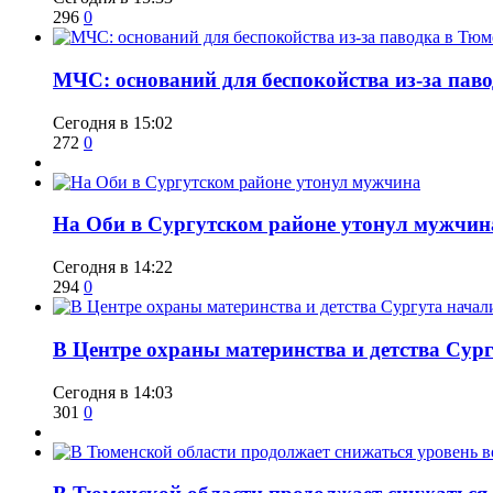
296
0
​МЧС: оснований для беспокойства из-за пав
Сегодня в 15:02
272
0
​На Оби в Сургутском районе утонул мужчин
Сегодня в 14:22
294
0
​В Центре охраны материнства и детства Сур
Сегодня в 14:03
301
0