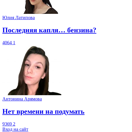
Юлия Латипова
​Последняя капля… бензина?
4064
1
Антонина Арямова
​Нет времени на подумать
9369
2
Вход на сайт