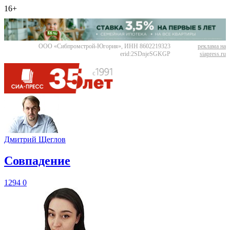
16+
ООО «Сибпромстрой-Югория», ИНН 8602219323
реклама на
erid:2SDnjeSGKGP
siapress.ru
Дмитрий Щеглов
​Совпадение
1294
0