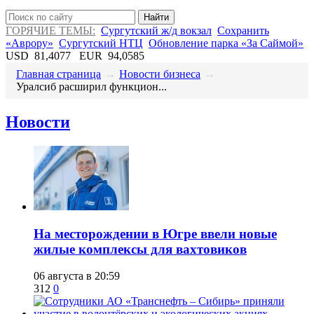
Найти
ГОРЯЧИЕ ТЕМЫ:
Сургутский ж/д вокзал
Сохранить
«Аврору»
Сургутский НТЦ
Обновление парка «За Саймой»
USD
81,4077
EUR
94,0585
Главная страница
→
Новости бизнеса
→
​Уралсиб расширил функцион...
Новости
​На месторождении в Югре ввели новые
жилые комплексы для вахтовиков
06 августа в 20:59
312
0