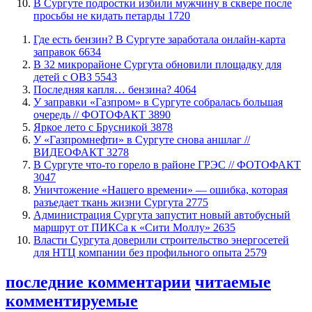
В Сургуте подростки избили мужчину в сквере после
просьбы не кидать петарды
1720
​Где есть бензин? В Сургуте заработала онлайн-карта
заправок
6634
В 32 микрорайоне Сургута обновили площадку для
детей с ОВЗ
5543
​Последняя капля… бензина?
4064
​У заправки «Газпром» в Сургуте собралась большая
очередь // ФОТОФАКТ
3890
Яркое лето с Брусникой
3878
У «Газпромнефти» в Сургуте снова аншлаг //
ВИДЕОФАКТ
3278
​В Сургуте что-то горело в районе ГРЭС // ФОТОФАКТ
3047
​Уничтожение «Нашего времени» — ошибка, которая
разъедает ткань жизни Сургута
2775
​Администрация Сургута запустит новый автобусный
маршрут от ПИКСа к «Сити Моллу»
2635
Власти Сургута доверили строительство энергосетей
для НТЦ компании без профильного опыта
2579
последние комментарии
читаемые
комментируемые