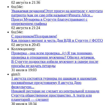
02 августа в 21:36
6xz34e:
Уважаемая редакция!Этот проезд на контроле у депутата
патриота (как он сам себя называет)Рината Айси...
​Проезд Мунарева в Сургуте благоустраивают с
опережением графика
02 августа в 21:24
6xz34e:
С праздником!Поздравляем!
Как прошел митинг в честь Дня ВДВ в Сургуте // ФОТО
02 августа в 20:45
Коллекционер:
Проверка - она всем проверка...(с) Я так понимаю,
проверка в отношении мужчины? Обидел детачков.
В Сургуте подростки избили мужчину в сквере после
просьбы не кидать петарды
31 июля в 19:03
gizn3:
1 августа состоятся турниры по шашкам и шахматам,
посвящённые предстоящему 8 августа Дню
физкультурн...
​Никакой ресторан не сделает из центральной площади
Сургута общественное пространство. А театр или
планетарий — сделают
30 июля в 18:34