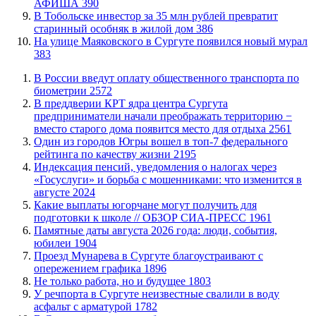
АФИША
390
В Тобольске инвестор за 35 млн рублей превратит
старинный особняк в жилой дом
386
​На улице Маяковского в Сургуте появился новый мурал
383
В России введут оплату общественного транспорта по
биометрии
2572
​В преддверии КРТ ядра центра Сургута
предприниматели начали преображать территорию −
вместо старого дома появится место для отдыха
2561
Один из городов Югры вошел в топ-7 федерального
рейтинга по качеству жизни
2195
​Индексация пенсий, уведомления о налогах через
«Госуслуги» и борьба с мошенниками: что изменится в
августе
2024
Какие выплаты югорчане могут получить для
подготовки к школе // ОБЗОР СИА-ПРЕСС
1961
​Памятные даты августа 2026 года: люди, события,
юбилеи
1904
​Проезд Мунарева в Сургуте благоустраивают с
опережением графика
1896
​Не только работа, но и будущее
1803
​У речпорта в Сургуте неизвестные свалили в воду
асфальт с арматурой
1782