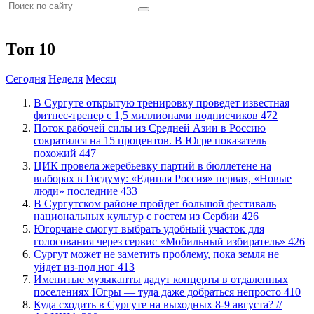
Топ 10
Сегодня
Неделя
Месяц
В Сургуте открытую тренировку проведет известная
фитнес-тренер с 1,5 миллионами подписчиков
472
Поток рабочей силы из Средней Азии в Россию
сократился на 15 процентов. В Югре показатель
похожий
447
ЦИК провела жеребьевку партий в бюллетене на
выборах в Госдуму: «Единая Россия» первая, «Новые
люди» последние
433
В Сургутском районе пройдет большой фестиваль
национальных культур с гостем из Сербии
426
Югорчане смогут выбрать удобный участок для
голосования через сервис «Мобильный избиратель»
426
Сургут может не заметить проблему, пока земля не
уйдет из-под ног
413
Именитые музыканты дадут концерты в отдаленных
поселениях Югры — туда даже добраться непросто
410
​Куда сходить в Сургуте на выходных 8-9 августа? //