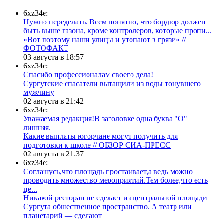
6xz34e:
Нужно переделать. Всем понятно, что бордюр должен
быть выше газона, кроме контролеров, которые пропи...
«Вот поэтому наши улицы и утопают в грязи» //
ФОТОФАКТ
03 августа в 18:57
6xz34e:
Спасибо профессионалам своего дела!
Сургутские спасатели вытащили из воды тонувшего
мужчину
02 августа в 21:42
6xz34e:
Уважаемая редакция!В заголовке одна буква "О"
лишняя.
Какие выплаты югорчане могут получить для
подготовки к школе // ОБЗОР СИА-ПРЕСС
02 августа в 21:37
6xz34e:
Соглашусь,что площадь простаивает,а ведь можно
проводить множество мероприятий.Тем более,что есть
це...
​Никакой ресторан не сделает из центральной площади
Сургута общественное пространство. А театр или
планетарий — сделают