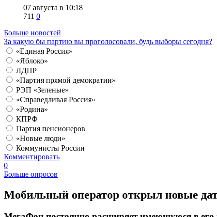
07 августа в 10:18
711
0
Больше новостей
За какую бы партию вы проголосовали, будь выборы сегодня?
«Единая Россия»
«Яблоко»
ЛДПР
«Партия прямой демократии»
РЭП «Зеленые»
«Справедливая Россия»
«Родина»
КПРФ
Партия пенсионеров
«Новые люди»
Коммунисты России
Комментировать
0
Больше опросов
​Мобильный оператор открыл новые дат
МегаФон постоянно расширяет имеющуюся в его