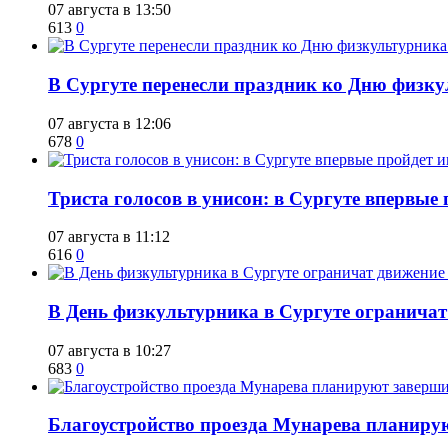
07 августа в 13:50
613
0
​В Сургуте перенесли праздник ко Дню физкул
07 августа в 12:06
678
0
​Триста голосов в унисон: в Сургуте впервы
07 августа в 11:12
616
0
​В День физкультурника в Сургуте ограничат
07 августа в 10:27
683
0
Благоустройство проезда Мунарева планирую