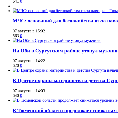
641
0
​МЧС: оснований для беспокойства из-за пав
07 августа в 15:02
563
0
​На Оби в Сургутском районе утонул мужчин
07 августа в 14:22
620
0
​В Центре охраны материнства и детства Сур
07 августа в 14:03
640
0
​В Тюменской области продолжает снижаться