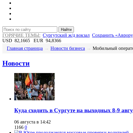
Найти
ГОРЯЧИЕ ТЕМЫ:
Сургутский ж/д вокзал
Сохранить «Аврору
USD
82,1665
EUR
94,8366
Главная страница
→
Новости бизнеса
→
​Мобильный операто
Новости
​Куда сходить в Сургуте на выходных 8-9 ав
06 августа в 14:42
1166
0