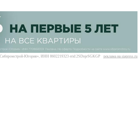
Сибпромстрой-Югория», ИНН 8602219323 erid:2SDnjeSGKGP
реклама на siapress.ru