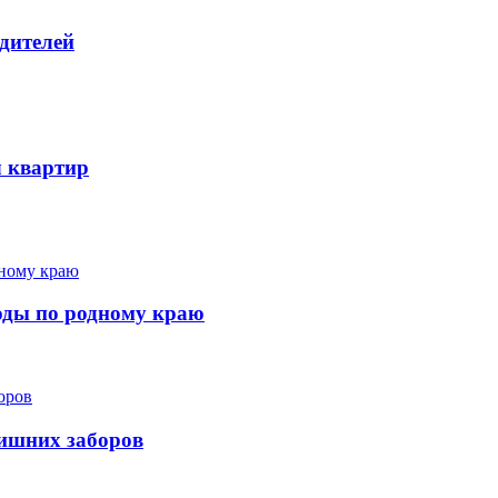
дителей
ч квартир
ходы по родному краю
лишних заборов