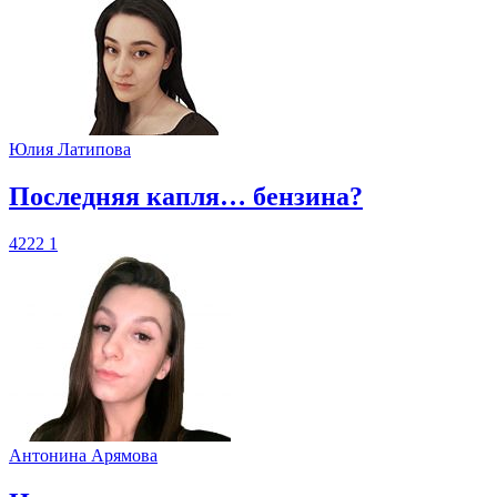
Юлия Латипова
​Последняя капля… бензина?
4222
1
Антонина Арямова