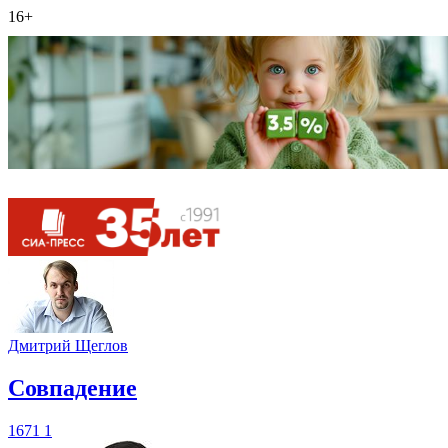
16+
Дмитрий Щеглов
​Совпадение
1671
1