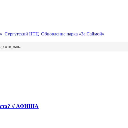
»
Сургутский НТЦ
Обновление парка «За Саймой»
р открыл...
густа? // АФИША