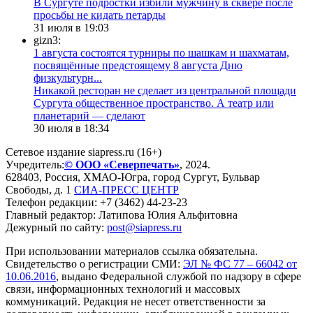
В Сургуте подростки избили мужчину в сквере после
просьбы не кидать петарды
31 июля в 19:03
gizn3:
1 августа состоятся турниры по шашкам и шахматам,
посвящённые предстоящему 8 августа Дню
физкультурн...
​Никакой ресторан не сделает из центральной площади
Сургута общественное пространство. А театр или
планетарий — сделают
30 июля в 18:34
Сетевое издание siapress.ru (16+)
Учредитель:
© ООО «Северпечать»
, 2024.
628403
,
Россия
,
ХМАО-Югра
, город
Сургут
,
Бульвар
Свободы, д. 1
СИА-ПРЕСС ЦЕНТР
Телефон редакции:
+7 (3462) 44-23-23
Главный редактор: Латипова Юлия Альфитовна
Дежурный по сайту:
post@siapress.ru
При использовании материалов ссылка обязательна.
Свидетельство о регистрации СМИ:
ЭЛ № ФС 77 – 66042 от
10.06.2016
, выдано Федеральной службой по надзору в сфере
связи, информационных технологий и массовых
коммуникаций. Редакция не несет ответственности за