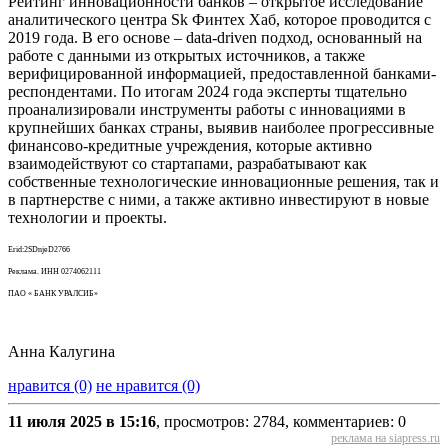
Рейтинг инновационности банков – открытое исследование
аналитического центра Sk Финтех Хаб, которое проводится с
2019 года. В его основе – data-driven подход, основанный на
работе с данными из открытых источников, а также
верифицированной информацией, предоставленной банками-
респондентами. По итогам 2024 года эксперты тщательно
проанализировали инструменты работы с инновациями в
крупнейших банках страны, выявив наиболее прогрессивные
финансово-кредитные учреждения, которые активно
взаимодействуют со стартапами, разрабатывают как
собственные технологические инновационные решения, так и
в партнерстве с ними, а также активно инвестируют в новые
технологии и проекты.
Erid:2SDnjeD2766
Реклама. ИНН 0274062111
ПАО « БАНК УРАЛСИБ»
Анна Калугина
нравится (0)
не нравится (0)
11 июля 2025 в 15:16
, просмотров: 2784, комментариев: 0
реклама на siapress.ru