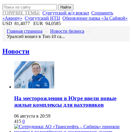
Найти
ГОРЯЧИЕ ТЕМЫ:
Сургутский ж/д вокзал
Сохранить
«Аврору»
Сургутский НТЦ
Обновление парка «За Саймой»
USD
81,4077
EUR
94,0585
Главная страница
→
Новости бизнеса
→
​Уралсиб вошел в Топ-10 са...
Новости
​На месторождении в Югре ввели новые
жилые комплексы для вахтовиков
06 августа в 20:59
415
0