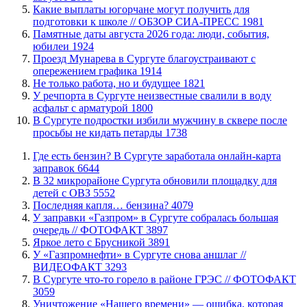
Какие выплаты югорчане могут получить для
подготовки к школе // ОБЗОР СИА-ПРЕСС
1981
​Памятные даты августа 2026 года: люди, события,
юбилеи
1924
​Проезд Мунарева в Сургуте благоустраивают с
опережением графика
1914
​Не только работа, но и будущее
1821
​У речпорта в Сургуте неизвестные свалили в воду
асфальт с арматурой
1800
В Сургуте подростки избили мужчину в сквере после
просьбы не кидать петарды
1738
​Где есть бензин? В Сургуте заработала онлайн-карта
заправок
6644
В 32 микрорайоне Сургута обновили площадку для
детей с ОВЗ
5552
​Последняя капля… бензина?
4079
​У заправки «Газпром» в Сургуте собралась большая
очередь // ФОТОФАКТ
3897
Яркое лето с Брусникой
3891
У «Газпромнефти» в Сургуте снова аншлаг //
ВИДЕОФАКТ
3293
​В Сургуте что-то горело в районе ГРЭС // ФОТОФАКТ
3059
​Уничтожение «Нашего времени» — ошибка, которая