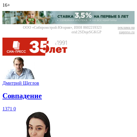
16+
ООО «Сибпромстрой-Югория», ИНН 8602219323
реклама на
erid:2SDnjeSGKGP
siapress.ru
Дмитрий Щеглов
​Совпадение
1371
0