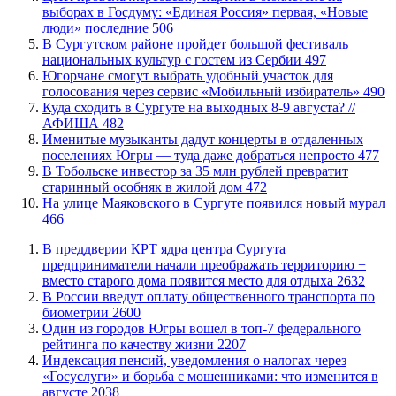
выборах в Госдуму: «Единая Россия» первая, «Новые
люди» последние
506
В Сургутском районе пройдет большой фестиваль
национальных культур с гостем из Сербии
497
Югорчане смогут выбрать удобный участок для
голосования через сервис «Мобильный избиратель»
490
​Куда сходить в Сургуте на выходных 8-9 августа? //
АФИША
482
Именитые музыканты дадут концерты в отдаленных
поселениях Югры — туда даже добраться непросто
477
В Тобольске инвестор за 35 млн рублей превратит
старинный особняк в жилой дом
472
​На улице Маяковского в Сургуте появился новый мурал
466
​В преддверии КРТ ядра центра Сургута
предприниматели начали преображать территорию −
вместо старого дома появится место для отдыха
2632
В России введут оплату общественного транспорта по
биометрии
2600
Один из городов Югры вошел в топ-7 федерального
рейтинга по качеству жизни
2207
​Индексация пенсий, уведомления о налогах через
«Госуслуги» и борьба с мошенниками: что изменится в
августе
2038