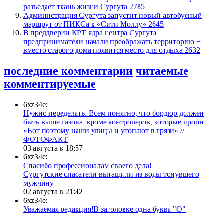
разъедает ткань жизни Сургута
2785
​Администрация Сургута запустит новый автобусный
маршрут от ПИКСа к «Сити Моллу»
2645
​В преддверии КРТ ядра центра Сургута
предприниматели начали преображать территорию −
вместо старого дома появится место для отдыха
2632
последние комментарии
читаемые
комментируемые
6xz34e:
Нужно переделать. Всем понятно, что бордюр должен
быть выше газона, кроме контролеров, которые пропи...
«Вот поэтому наши улицы и утопают в грязи» //
ФОТОФАКТ
03 августа в 18:57
6xz34e:
Спасибо профессионалам своего дела!
Сургутские спасатели вытащили из воды тонувшего
мужчину
02 августа в 21:42
6xz34e:
Уважаемая редакция!В заголовке одна буква "О"