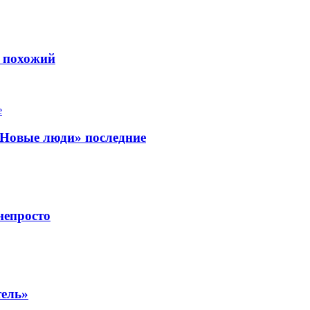
ь похожий
«Новые люди» последние
непросто
тель»