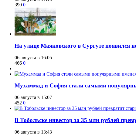
390
0
​На улице Маяковского в Сургуте появился 
06 августа в 16:05
466
0
​Мухаммад и София стали самыми популярн
06 августа в 15:07
452
0
В Тобольске инвестор за 35 млн рублей прев
06 августа в 13:43