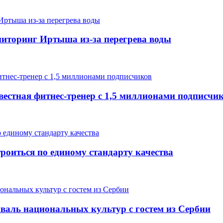
иторинг Иртыша из-за перегрева воды
вестная фитнес-тренер с 1,5 миллионами подписчи
роиться по единому стандарту качества
валь национальных культур с гостем из Сербии