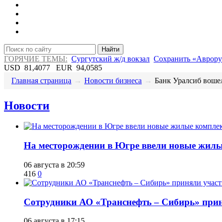
Найти
ГОРЯЧИЕ ТЕМЫ:
Сургутский ж/д вокзал
Сохранить «Аврору
USD
81,4077
EUR
94,0585
Главная страница
→
Новости бизнеса
→
​Банк Уралсиб вошел
Новости
​На месторождении в Югре ввели новые жил
06 августа в 20:59
416
0
Сотрудники АО «Транснефть – Сибирь» приня
06 августа в 17:15