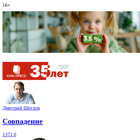
16+
Дмитрий Щеглов
​Совпадение
1371
0