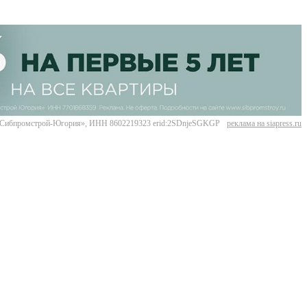
Сибпромстрой-Югория», ИНН 8602219323 erid:2SDnjeSGKGP
реклама на siapress.ru