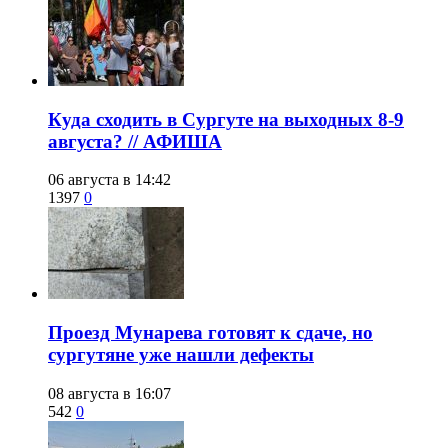
​Куда сходить в Сургуте на выходных 8-9
августа? // АФИША
06 августа в 14:42
1397
0
​Проезд Мунарева готовят к сдаче, но
сургутяне уже нашли дефекты
08 августа в 16:07
542
0