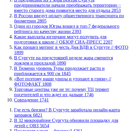
предприниматели начали преображать территорию −
вместо старого дома появится место для отдыха
2853
В России введут оплату общественного транспорта по
биометрии
2805
Один из городов Югры вошел в топ-7 федерального
рейтинга по качеству жизни
2393
Какие выплаты югорчане могут получить для
подготовки к школе // ОБЗОР СИА-ПРЕСС
2207
Как прошел митинг в честь Дня ВДВ в Сургуте // ФОТО
1899
В Сургуте на предстоящей неделе жара сменится
дождем и прохладой
1890
В Тюмени уровень Туры продолжает расти и
приближается к 900 см
1845
«Вот поэтому наши улицы и утопают в грязи» //
ФОТОФАКТ
1808
Торговые центры уже не те: почему ТЦ теряют
посетителей и что ждет их дальше
1746
​Совпадение
1741
​Где есть бензин? В Сургуте заработала онлайн-карта
заправок
6821
В 32 микрорайоне Сургута обновили площадку для
детей с ОВЗ
5654
​Последняя капля… бензина?
4261