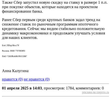
Также Сбер запустил новую скидку на ставку в размере 1 п.п.
при покупке объектов, которые находятся на проектном
финансировании банка.
Ранее Сбер первым среди крупных банков задал тренд на
снижение ставок по рыночным программам ипотечного
кредитования. Сейчас мы видим стабильно положительную
динамику макроэкономики и продолжаем улучшать условия
для наших клиентов.
Erid: 2SDnjcMwz7N
Реклама. ИНН 7707083893
ПАО "СБЕРБАНК РОССИИ"
Анна Калугина
нравится (0)
не нравится (0)
01 апреля 2025 в 14:03
, просмотров: 1784, комментариев: 0
реклама на siapress.ru