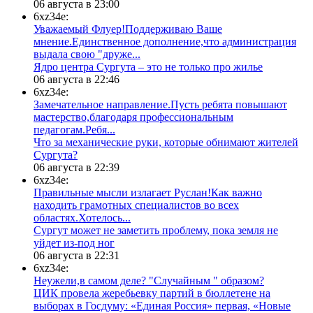
06 августа в 23:00
6xz34e:
Уважаемый Флуер!Поддерживаю Ваше
мнение.Единственное дополнение,что администрация
выдала свою "друже...
​Ядро центра Сургута ‒ это не только про жилье
06 августа в 22:46
6xz34e:
Замечательное направление.Пусть ребята повышают
мастерство,благодаря профессиональным
педагогам.Ребя...
​Что за механические руки, которые обнимают жителей
Сургута?
06 августа в 22:39
6xz34e:
Правильные мысли излагает Руслан!Как важно
находить грамотных специалистов во всех
областях.Хотелось...
Сургут может не заметить проблему, пока земля не
уйдет из-под ног
06 августа в 22:31
6xz34e:
Неужели,в самом деле? "Случайным " образом?
ЦИК провела жеребьевку партий в бюллетене на
выборах в Госдуму: «Единая Россия» первая, «Новые