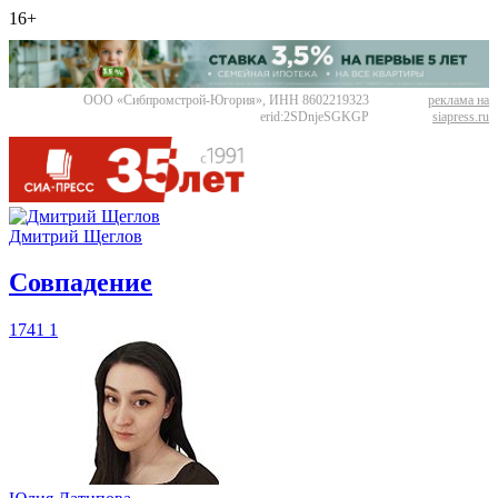
16+
ООО «Сибпромстрой-Югория», ИНН 8602219323
реклама на
erid:2SDnjeSGKGP
siapress.ru
Дмитрий Щеглов
​Совпадение
1741
1