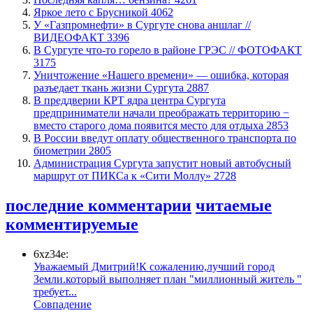
Яркое лето с Брусникой
4062
У «Газпромнефти» в Сургуте снова аншлаг //
ВИДЕОФАКТ
3396
​В Сургуте что-то горело в районе ГРЭС // ФОТОФАКТ
3175
​Уничтожение «Нашего времени» — ошибка, которая
разъедает ткань жизни Сургута
2887
​В преддверии КРТ ядра центра Сургута
предприниматели начали преображать территорию −
вместо старого дома появится место для отдыха
2853
В России введут оплату общественного транспорта по
биометрии
2805
​Администрация Сургута запустит новый автобусный
маршрут от ПИКСа к «Сити Моллу»
2728
последние комментарии
читаемые
комментируемые
6xz34e:
Уважаемый Дмитрий!К сожалению,лучший город
Земли.который выполняет план "миллионный житель "
требует...
​Совпадение