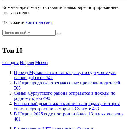
Комментарии могут оставлять только зарегистрированные
пользователи.
Вы можете
войти на сайт
Топ 10
Сегодня
Неделя
Месяц
​Проезд Мунарева готовят к сдаче, но сургутяне уже
нашли дефекты
542
​В Югре продолжаются массовые проверки водителей
505
​Семьи Сургутского района отправятся в походы по
родному краю
490
​Бесплатный демонтаж и кирпич на продажу: история
сноса недостроенного морга в Сургуте
483
​В Югре в 2025 году построили более 13 тысяч квартир
481
​В преддверии КРТ ядра центра Сургута