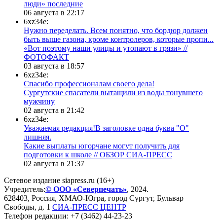
люди» последние
06 августа в 22:17
6xz34e:
Нужно переделать. Всем понятно, что бордюр должен
быть выше газона, кроме контролеров, которые пропи...
«Вот поэтому наши улицы и утопают в грязи» //
ФОТОФАКТ
03 августа в 18:57
6xz34e:
Спасибо профессионалам своего дела!
Сургутские спасатели вытащили из воды тонувшего
мужчину
02 августа в 21:42
6xz34e:
Уважаемая редакция!В заголовке одна буква "О"
лишняя.
Какие выплаты югорчане могут получить для
подготовки к школе // ОБЗОР СИА-ПРЕСС
02 августа в 21:37
Сетевое издание siapress.ru (16+)
Учредитель:
© ООО «Северпечать»
, 2024.
628403
,
Россия
,
ХМАО-Югра
, город
Сургут
,
Бульвар
Свободы, д. 1
СИА-ПРЕСС ЦЕНТР
Телефон редакции:
+7 (3462) 44-23-23