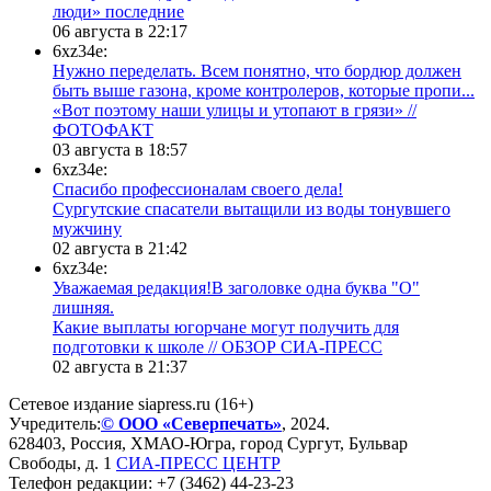
люди» последние
06 августа в 22:17
6xz34e:
Нужно переделать. Всем понятно, что бордюр должен
быть выше газона, кроме контролеров, которые пропи...
«Вот поэтому наши улицы и утопают в грязи» //
ФОТОФАКТ
03 августа в 18:57
6xz34e:
Спасибо профессионалам своего дела!
Сургутские спасатели вытащили из воды тонувшего
мужчину
02 августа в 21:42
6xz34e:
Уважаемая редакция!В заголовке одна буква "О"
лишняя.
Какие выплаты югорчане могут получить для
подготовки к школе // ОБЗОР СИА-ПРЕСС
02 августа в 21:37
Сетевое издание siapress.ru (16+)
Учредитель:
© ООО «Северпечать»
, 2024.
628403
,
Россия
,
ХМАО-Югра
, город
Сургут
,
Бульвар
Свободы, д. 1
СИА-ПРЕСС ЦЕНТР
Телефон редакции:
+7 (3462) 44-23-23