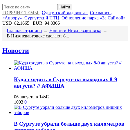
Найти
ГОРЯЧИЕ ТЕМЫ:
Сургутский ж/д вокзал
Сохранить
«Аврору»
Сургутский НТЦ
Обновление парка «За Саймой»
USD
82,1665
EUR
94,8366
Главная страница
→
Новости Нижневартовска
→
В Нижневартовске сделают б...
Новости
​Куда сходить в Сургуте на выходных 8-9
августа? // АФИША
06 августа в 14:42
1003
0
​В Сургуте убрали больше двух километров