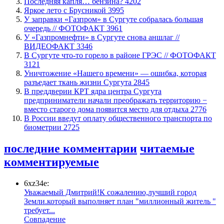
​Последняя капля… бензина?
4202
Яркое лето с Брусникой
3995
​У заправки «Газпром» в Сургуте собралась большая
очередь // ФОТОФАКТ
3961
У «Газпромнефти» в Сургуте снова аншлаг //
ВИДЕОФАКТ
3346
​В Сургуте что-то горело в районе ГРЭС // ФОТОФАКТ
3121
​Уничтожение «Нашего времени» — ошибка, которая
разъедает ткань жизни Сургута
2845
​В преддверии КРТ ядра центра Сургута
предприниматели начали преображать территорию −
вместо старого дома появится место для отдыха
2776
В России введут оплату общественного транспорта по
биометрии
2725
последние комментарии
читаемые
комментируемые
6xz34e:
Уважаемый Дмитрий!К сожалению,лучший город
Земли.который выполняет план "миллионный житель "
требует...
​Совпадение