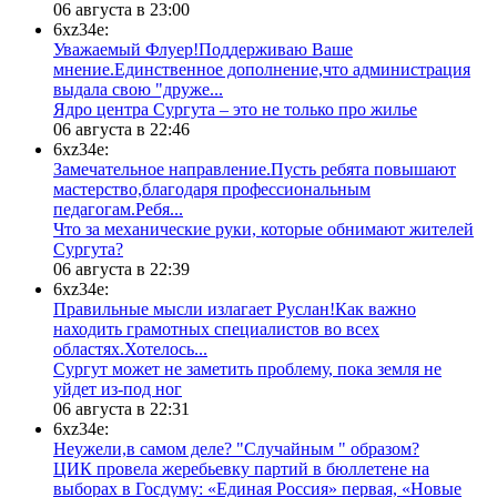
06 августа в 23:00
6xz34e:
Уважаемый Флуер!Поддерживаю Ваше
мнение.Единственное дополнение,что администрация
выдала свою "друже...
​Ядро центра Сургута ‒ это не только про жилье
06 августа в 22:46
6xz34e:
Замечательное направление.Пусть ребята повышают
мастерство,благодаря профессиональным
педагогам.Ребя...
​Что за механические руки, которые обнимают жителей
Сургута?
06 августа в 22:39
6xz34e:
Правильные мысли излагает Руслан!Как важно
находить грамотных специалистов во всех
областях.Хотелось...
Сургут может не заметить проблему, пока земля не
уйдет из-под ног
06 августа в 22:31
6xz34e:
Неужели,в самом деле? "Случайным " образом?
ЦИК провела жеребьевку партий в бюллетене на
выборах в Госдуму: «Единая Россия» первая, «Новые