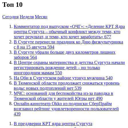
Топ 10
Сегодня
Неделя
Месяц
​Комментатор под выпуском «ОЧГ»: «Деление КРТ Ядра
центра Сургута – обычный конфликт между теми, кто
хочет результат, и теми, кто хочет заработать»
677
​В Сургуте перенесли праздник ко Дню физкультурника
с 8 на 15 августа
594
​В Сургуте убрали больше двух километров лишних
заборов
564
​В Центре охраны материнства и детства Сургута начали
регистрировать рождение детей – но только
иногородним мамам
550
​На Оби в Сургутском районе утонул мужчина
540
​В Тюменской области продолжает снижаться уровень
воды: новых подтоплений нет
539
​МЧС: оснований для беспокойства из-за паводка в
Тюменской области у жителей Югры нет
490
​Онлайн-кинотеатр Okko из подписки СберПрайм
возглавил рейтинг удовлетворенности пользователей
439
​В преддверии КРТ ядра центра Сургута