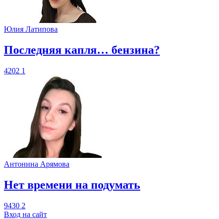
Юлия Латипова
​Последняя капля… бензина?
4202
1
Антонина Арямова
​Нет времени на подумать
9430
2
Вход на сайт