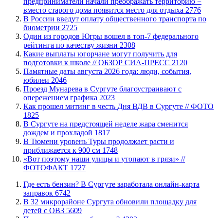
предприниматели начали преображать территорию −
вместо старого дома появится место для отдыха
2776
В России введут оплату общественного транспорта по
биометрии
2725
Один из городов Югры вошел в топ-7 федерального
рейтинга по качеству жизни
2308
Какие выплаты югорчане могут получить для
подготовки к школе // ОБЗОР СИА-ПРЕСС
2120
​Памятные даты августа 2026 года: люди, события,
юбилеи
2046
​Проезд Мунарева в Сургуте благоустраивают с
опережением графика
2023
Как прошел митинг в честь Дня ВДВ в Сургуте // ФОТО
1825
В Сургуте на предстоящей неделе жара сменится
дождем и прохладой
1817
В Тюмени уровень Туры продолжает расти и
приближается к 900 см
1748
«Вот поэтому наши улицы и утопают в грязи» //
ФОТОФАКТ
1727
​Где есть бензин? В Сургуте заработала онлайн-карта
заправок
6742
В 32 микрорайоне Сургута обновили площадку для
детей с ОВЗ
5609