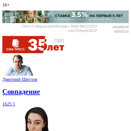
16+
ООО «Сибпромстрой-Югория», ИНН 8602219323
реклама на
erid:2SDnjeSGKGP
siapress.ru
Дмитрий Щеглов
​Совпадение
1625
1