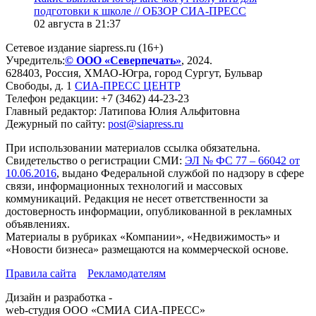
подготовки к школе // ОБЗОР СИА-ПРЕСС
02 августа в 21:37
Сетевое издание siapress.ru (16+)
Учредитель:
© ООО «Северпечать»
, 2024.
628403
,
Россия
,
ХМАО-Югра
, город
Сургут
,
Бульвар
Свободы, д. 1
СИА-ПРЕСС ЦЕНТР
Телефон редакции:
+7 (3462) 44-23-23
Главный редактор: Латипова Юлия Альфитовна
Дежурный по сайту:
post@siapress.ru
При использовании материалов ссылка обязательна.
Свидетельство о регистрации СМИ:
ЭЛ № ФС 77 – 66042 от
10.06.2016
, выдано Федеральной службой по надзору в сфере
связи, информационных технологий и массовых
коммуникаций. Редакция не несет ответственности за
достоверность информации, опубликованной в рекламных
объявлениях.
Материалы в рубриках «Компании», «Недвижимость» и
«Новости бизнеса» размещаются на коммерческой основе.
Правила сайта
Рекламодателям
Дизайн и разработка -
web-студия ООО «СМИА СИА-ПРЕСС»