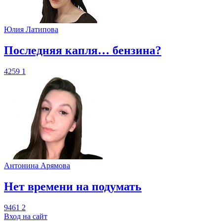
Юлия Латипова
​Последняя капля… бензина?
4259
1
Антонина Арямова
​Нет времени на подумать
9461
2
Вход на сайт