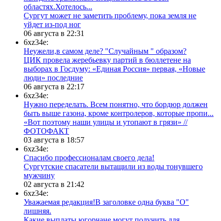
областях.Хотелось...
Сургут может не заметить проблему, пока земля не
уйдет из-под ног
06 августа в 22:31
6xz34e:
Неужели,в самом деле? "Случайным " образом?
ЦИК провела жеребьевку партий в бюллетене на
выборах в Госдуму: «Единая Россия» первая, «Новые
люди» последние
06 августа в 22:17
6xz34e:
Нужно переделать. Всем понятно, что бордюр должен
быть выше газона, кроме контролеров, которые пропи...
«Вот поэтому наши улицы и утопают в грязи» //
ФОТОФАКТ
03 августа в 18:57
6xz34e:
Спасибо профессионалам своего дела!
Сургутские спасатели вытащили из воды тонувшего
мужчину
02 августа в 21:42
6xz34e:
Уважаемая редакция!В заголовке одна буква "О"
лишняя.
Какие выплаты югорчане могут получить для