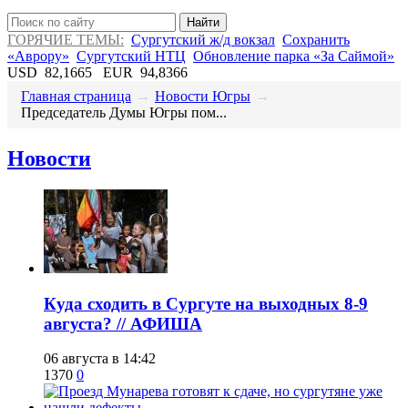
Найти
ГОРЯЧИЕ ТЕМЫ:
Сургутский ж/д вокзал
Сохранить
«Аврору»
Сургутский НТЦ
Обновление парка «За Саймой»
USD
82,1665
EUR
94,8366
Главная страница
→
Новости Югры
→
Председатель Думы Югры пом...
Новости
​Куда сходить в Сургуте на выходных 8-9
августа? // АФИША
06 августа в 14:42
1370
0