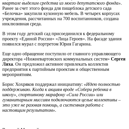
квартале выделим средства из моего депутатского фонда»
.
Ранее за счет этого фонда для пищеблока детского сада
«Белочка» закупили кухонную мебель. В четырех корпусах
учреждения, рассчитанных на 700 воспитанников, создана
инклюзивная среда.
В этом году детский сад присоединился к федеральному
проекту «Единой России» «Лица Героев». На фасаде здания
появился мурал с портретом Юрия Гагарина.
Еще одно обращение поступило от главного управляющего
директора «Нижневартовских коммунальных систем»
Сергея
Ляха
. Он предложил активнее привлекать коллектив
предприятия к партийным проектам и общественным
мероприятиям.
Борис Хохряков поддержал инициативу:
«Идею полностью
поддерживаю. Когда к акциям вроде «Собери ребенка в
школу», спортивному марафону «Сила России» или
гуманитарным миссиям подключаются целые коллективы –
это уже не разовая помощь, а системная работа с
настоящим результатом»
.