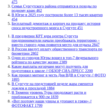
475
​Семьи Сургутского района отправятся в походы по
родному краю
462
​В Югре в 2025 году построили более 13 тысяч квартир
454
​Бесплатный демонтаж и кирпич на продажу: история
сноса недостроенного морга в Сургуте
451
​В преддверии КРТ ядра центра Сургута
предприниматели начали преображать территорию −
вместо старого дома появится место для отдыха
2847
В России введут оплату общественного транспорта по
биометрии
2802
Один из городов Югры вошел в топ-7 федерального
рейтинга по качеству жизни
2389
Какие выплаты югорчане могут получить для
подготовки к школе // ОБЗОР СИА-ПРЕСС
2200
Как прошел митинг в честь Дня ВДВ в Сургуте // ФОТО
1895
В Сургуте на предстоящей неделе жара сменится
дождем и прохладой
1884
В Тюмени уровень Туры продолжает расти и
приближается к 900 см
1839
«Вот поэтому наши улицы и утопают в грязи» //
ФОТОФАКТ
1799