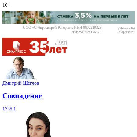
16+
ООО «Сибпромстрой-Югория», ИНН 8602219323
реклама на
erid:2SDnjeSGKGP
siapress.ru
Дмитрий Щеглов
​Совпадение
1735
1