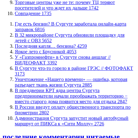
Торговые центры уже не те: почему ТЦ теряют
посетителей и что ждет их дальше
1742
​Совпадение
1735
​Где есть бензин? В Сургуте заработала онлайн-карта
заправок
6816
В 32 микрорайоне Сургута обновили площадку для
детей с ОВЗ
5652
​Последняя капля… бензина?
4259
Яркое лето с Брусникой
4053
У «Газпромнефти» в Сургуте снова аншлаг //
ВИДЕОФАКТ
3392
​В Сургуте что-то горело в районе ГРЭС // ФОТОФАКТ
3173
​Уничтожение «Нашего времени» — ошибка, которая
разъедает ткань жизни Сургута
2885
​В преддверии КРТ ядра центра Сургута
предприниматели начали преображать территорию −
вместо старого дома появится место для отдыха
2847
В России введут оплату общественного транспорта по
биометрии
2802
​Администрация Сургута запустит новый автобусный
маршрут от ПИКСа к «Сити Моллу»
2726
последние комментарии
читаемые