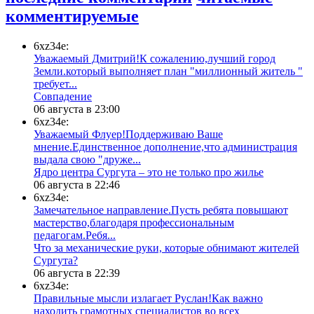
комментируемые
6xz34e:
Уважаемый Дмитрий!К сожалению,лучший город
Земли.который выполняет план "миллионный житель "
требует...
​Совпадение
06 августа в 23:00
6xz34e:
Уважаемый Флуер!Поддерживаю Ваше
мнение.Единственное дополнение,что администрация
выдала свою "друже...
​Ядро центра Сургута ‒ это не только про жилье
06 августа в 22:46
6xz34e:
Замечательное направление.Пусть ребята повышают
мастерство,благодаря профессиональным
педагогам.Ребя...
​Что за механические руки, которые обнимают жителей
Сургута?
06 августа в 22:39
6xz34e:
Правильные мысли излагает Руслан!Как важно
находить грамотных специалистов во всех