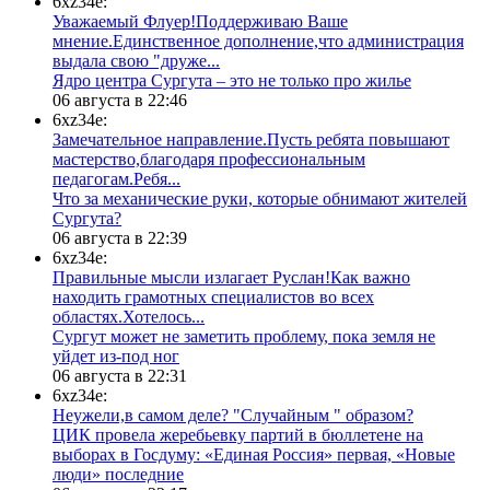
6xz34e:
Уважаемый Флуер!Поддерживаю Ваше
мнение.Единственное дополнение,что администрация
выдала свою "друже...
​Ядро центра Сургута ‒ это не только про жилье
06 августа в 22:46
6xz34e:
Замечательное направление.Пусть ребята повышают
мастерство,благодаря профессиональным
педагогам.Ребя...
​Что за механические руки, которые обнимают жителей
Сургута?
06 августа в 22:39
6xz34e:
Правильные мысли излагает Руслан!Как важно
находить грамотных специалистов во всех
областях.Хотелось...
Сургут может не заметить проблему, пока земля не
уйдет из-под ног
06 августа в 22:31
6xz34e:
Неужели,в самом деле? "Случайным " образом?
ЦИК провела жеребьевку партий в бюллетене на
выборах в Госдуму: «Единая Россия» первая, «Новые
люди» последние