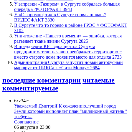
​У заправки «Газпром» в Сургуте собралась большая
очередь // ФОТОФАКТ
3943
У «Газпромнефти» в Сургуте снова аншлаг //
ВИДЕОФАКТ
3330
​В Сургуте что-то горело в районе ГРЭС // ФОТОФАКТ
3102
​Уничтожение «Нашего времени» — ошибка, которая
разъедает ткань жизни Сургута
2825
​В преддверии КРТ ядра центра Сургута
предприниматели начали преображать территорию −
вместо старого дома появится место для отдыха
2733
​Администрация Сургута запустит новый автобусный
маршрут от ПИКСа к «Сити Моллу»
2684
последние комментарии
читаемые
комментируемые
6xz34e:
Уважаемый Дмитрий!К сожалению,лучший город
Земли.который выполняет план "миллионный житель "
требует...
​Совпадение
06 августа в 23:00