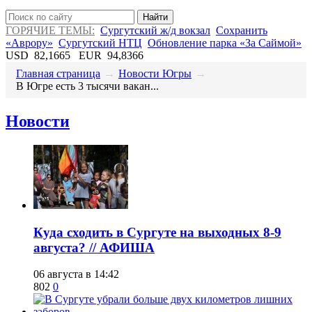
Найти
ГОРЯЧИЕ ТЕМЫ:
Сургутский ж/д вокзал
Сохранить
«Аврору»
Сургутский НТЦ
Обновление парка «За Саймой»
USD
82,1665
EUR
94,8366
Главная страница
→
Новости Югры
→
В Югре есть 3 тысячи вакан...
Новости
​Куда сходить в Сургуте на выходных 8-9
августа? // АФИША
06 августа в 14:42
802
0