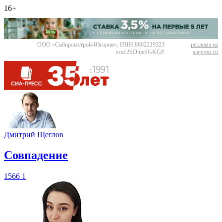
16+
ООО «Сибпромстрой-Югория», ИНН 8602219323
реклама на
erid:2SDnjeSGKGP
siapress.ru
Дмитрий Щеглов
​Совпадение
1566
1