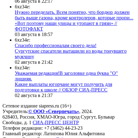
06 августа в 22:17
6xz34e:
Нужно переделать. Всем понятно, что бордюр должен
быть выше газона, кроме контролеров, которые пропи...
«Вот поэтому наши улицы и утопают в грязи» //
ФОТОФАКТ
03 августа в 18:57
6xz34e:
Спасибо профессионалам своего дела!
Сургутские спасатели вытащили из воды тонувшего
мужчину
02 августа в 21:42
6xz34e:
Уважаемая редакция!В заголовке одна буква "О"
лишняя.
Какие выплаты югорчане могут получить для
подготовки к школе // ОБЗОР СИА-ПРЕСС
02 августа в 21:37
Сетевое издание siapress.ru (16+)
Учредитель:
© ООО «Северпечать»
, 2024.
628403
,
Россия
,
ХМАО-Югра
, город
Сургут
,
Бульвар
Свободы, д. 1
СИА-ПРЕСС ЦЕНТР
Телефон редакции:
+7 (3462) 44-23-23
Главный редактор: Латипова Юлия Альфитовна