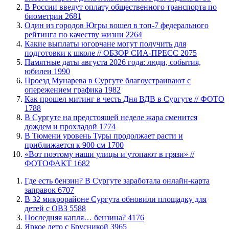
В России введут оплату общественного транспорта по
биометрии
2681
Один из городов Югры вошел в топ-7 федерального
рейтинга по качеству жизни
2264
Какие выплаты югорчане могут получить для
подготовки к школе // ОБЗОР СИА-ПРЕСС
2075
​Памятные даты августа 2026 года: люди, события,
юбилеи
1990
​Проезд Мунарева в Сургуте благоустраивают с
опережением графика
1982
Как прошел митинг в честь Дня ВДВ в Сургуте // ФОТО
1788
В Сургуте на предстоящей неделе жара сменится
дождем и прохладой
1774
В Тюмени уровень Туры продолжает расти и
приближается к 900 см
1700
«Вот поэтому наши улицы и утопают в грязи» //
ФОТОФАКТ
1682
​Где есть бензин? В Сургуте заработала онлайн-карта
заправок
6707
В 32 микрорайоне Сургута обновили площадку для
детей с ОВЗ
5588
​Последняя капля… бензина?
4176
Яркое лето с Брусникой
3965