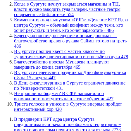
​Когда в Сургуте начнут закрываться магазины и ТЦ,
власти нужно заводить туда галереи, частные театры,
современные библиотеки
554
​Комментатор под выпуском «ОЧГ»: «Деление КРТ Ядра
центра Сургута – обычный конфликт между теми, кто
хочет результат, и теми, кто хочет заработать»
486
Берегоукрепление, освещение и новые дорожки —
благоустройство правого рукава Саймы готово на треть
486
В Сургуте прошел квест с мастер-классом по
туристическому ориентированию и стрельбе из лука
478
Благоустройство проезда Мунарева планируют
завершить до конца сентября
465
​В Сургуте перенесли праздник ко Дню физкультурника
с 8 на 15 августа
447
​В День физкультурника в Сургуте ограничат движение
по Университетской
431
Не прошли на бюджет? В СФУ напомнили о
возможности поступить на платное обучение
427
​Триста голосов в унисон: в Сургуте впервые пройдет
интерактивный хор
420
​В преддверии КРТ ядра центра Сургута
предприниматели начали преображать территорию −
вместо старого дома появится место для отдыха
2733