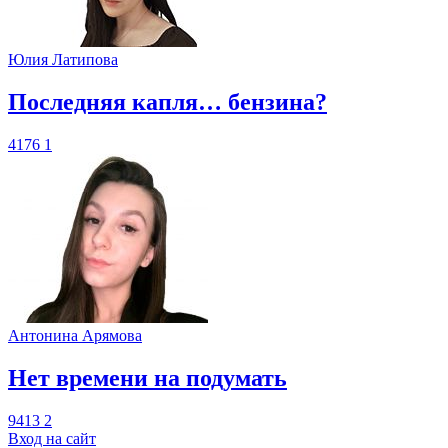
Юлия Латипова
​Последняя капля… бензина?
4176
1
Антонина Арямова
​Нет времени на подумать
9413
2
Вход на сайт