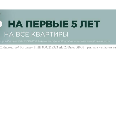
Сибпромстрой-Югория», ИНН 8602219323 erid:2SDnjeSGKGP
реклама на siapress.ru