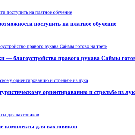
озможности поступить на платное обучение
ки — благоустройство правого рукава Саймы готов
 туристическому ориентированию и стрельбе из лу
ые комплексы для вахтовиков