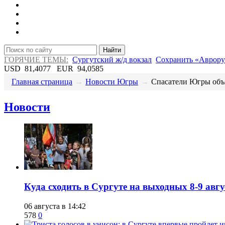
Найти
ГОРЯЧИЕ ТЕМЫ:
Сургутский ж/д вокзал
Сохранить «Аврору
USD
81,4077
EUR
94,0585
Главная страница
→
Новости Югры
→
Спасатели Югры объя
Новости
​Куда сходить в Сургуте на выходных 8-9 ав
06 августа в 14:42
578
0