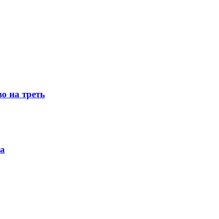
о на треть
ка