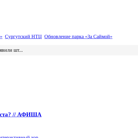
»
Сургутский НТЦ
Обновление парка «За Саймой»
вили шт...
густа? // АФИША