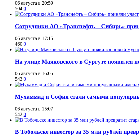
06 августа в 20:59
504
0
Сотрудники АО «Транснефть – Сибирь» приня
06 августа в 17:15
460
0
​На улице Маяковского в Сургуте появился 
06 августа в 16:05
543
0
​Мухаммад и София стали самыми популярн
06 августа в 15:07
542
0
В Тобольске инвестор за 35 млн рублей прев