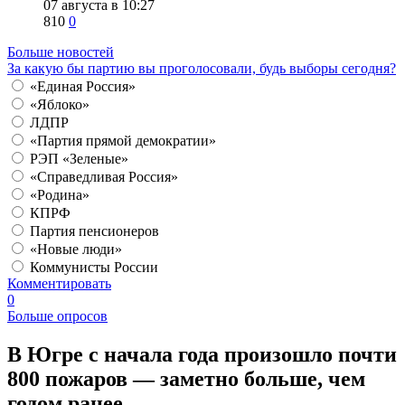
07 августа в 10:27
810
0
Больше новостей
За какую бы партию вы проголосовали, будь выборы сегодня?
«Единая Россия»
«Яблоко»
ЛДПР
«Партия прямой демократии»
РЭП «Зеленые»
«Справедливая Россия»
«Родина»
КПРФ
Партия пенсионеров
«Новые люди»
Коммунисты России
Комментировать
0
Больше опросов
В Югре с начала года произошло почти
800 пожаров — заметно больше, чем
годом ранее