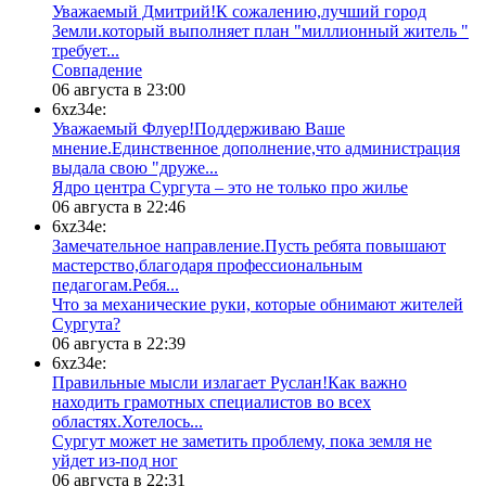
Уважаемый Дмитрий!К сожалению,лучший город
Земли.который выполняет план "миллионный житель "
требует...
​Совпадение
06 августа в 23:00
6xz34e:
Уважаемый Флуер!Поддерживаю Ваше
мнение.Единственное дополнение,что администрация
выдала свою "друже...
​Ядро центра Сургута ‒ это не только про жилье
06 августа в 22:46
6xz34e:
Замечательное направление.Пусть ребята повышают
мастерство,благодаря профессиональным
педагогам.Ребя...
​Что за механические руки, которые обнимают жителей
Сургута?
06 августа в 22:39
6xz34e:
Правильные мысли излагает Руслан!Как важно
находить грамотных специалистов во всех
областях.Хотелось...
Сургут может не заметить проблему, пока земля не
уйдет из-под ног
06 августа в 22:31