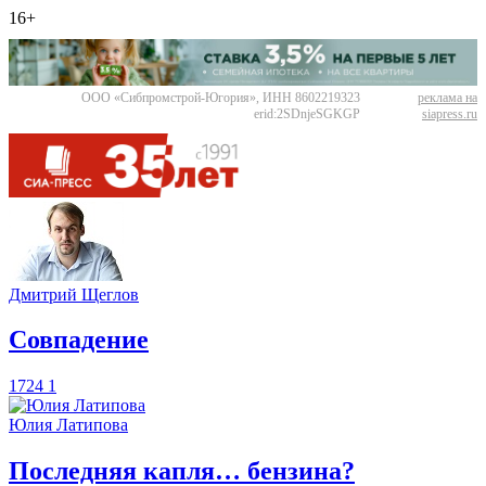
16+
ООО «Сибпромстрой-Югория», ИНН 8602219323
реклама на
erid:2SDnjeSGKGP
siapress.ru
Дмитрий Щеглов
​Совпадение
1724
1
Юлия Латипова
​Последняя капля… бензина?