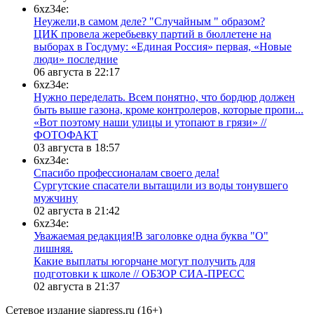
6xz34e:
Неужели,в самом деле? "Случайным " образом?
ЦИК провела жеребьевку партий в бюллетене на
выборах в Госдуму: «Единая Россия» первая, «Новые
люди» последние
06 августа в 22:17
6xz34e:
Нужно переделать. Всем понятно, что бордюр должен
быть выше газона, кроме контролеров, которые пропи...
«Вот поэтому наши улицы и утопают в грязи» //
ФОТОФАКТ
03 августа в 18:57
6xz34e:
Спасибо профессионалам своего дела!
Сургутские спасатели вытащили из воды тонувшего
мужчину
02 августа в 21:42
6xz34e:
Уважаемая редакция!В заголовке одна буква "О"
лишняя.
Какие выплаты югорчане могут получить для
подготовки к школе // ОБЗОР СИА-ПРЕСС
02 августа в 21:37
Сетевое издание siapress.ru (16+)