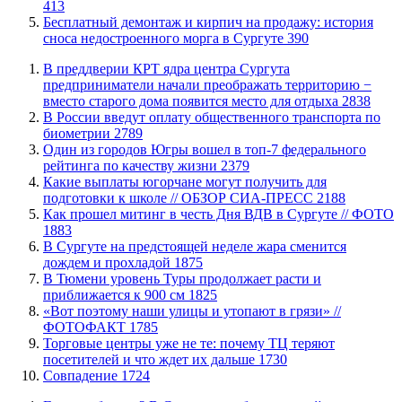
413
​Бесплатный демонтаж и кирпич на продажу: история
сноса недостроенного морга в Сургуте
390
​В преддверии КРТ ядра центра Сургута
предприниматели начали преображать территорию −
вместо старого дома появится место для отдыха
2838
В России введут оплату общественного транспорта по
биометрии
2789
Один из городов Югры вошел в топ-7 федерального
рейтинга по качеству жизни
2379
Какие выплаты югорчане могут получить для
подготовки к школе // ОБЗОР СИА-ПРЕСС
2188
Как прошел митинг в честь Дня ВДВ в Сургуте // ФОТО
1883
В Сургуте на предстоящей неделе жара сменится
дождем и прохладой
1875
В Тюмени уровень Туры продолжает расти и
приближается к 900 см
1825
«Вот поэтому наши улицы и утопают в грязи» //
ФОТОФАКТ
1785
Торговые центры уже не те: почему ТЦ теряют
посетителей и что ждет их дальше
1730
​Совпадение
1724