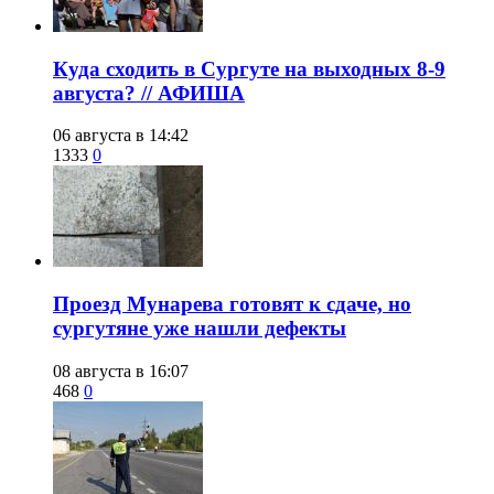
​Куда сходить в Сургуте на выходных 8-9
августа? // АФИША
06 августа в 14:42
1333
0
​Проезд Мунарева готовят к сдаче, но
сургутяне уже нашли дефекты
08 августа в 16:07
468
0