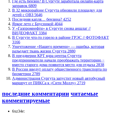
​Где есть бензин? В Сургуте заработала онлайн-карта
заправок
6809
В 32 микрорайоне Сургута обновили площадку для
детей с ОВЗ
5646
​Последняя капля… бензина?
4252
Яркое лето с Брусникой
4044
У «Газпромнефти» в Сургуте снова аншлаг //
ВИДЕОФАКТ
3384
​В Сургуте что-то горело в районе ГРЭС // ФОТОФАКТ
3166
​Уничтожение «Нашего времени» — ошибка, которая
разъедает ткань жизни Сургута
2880
​В преддверии КРТ ядра центра Сургута
предприниматели начали преображать территорию −
вместо старого дома появится место для отдыха
2838
В России введут оплату общественного транспорта по
биометрии
2789
​Администрация Сургута запустит новый автобусный
маршрут от ПИКСа к «Сити Моллу»
2719
последние комментарии
читаемые
комментируемые
6xz34e: