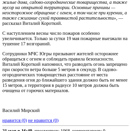
жилые дома, садово-огороднические товарищества, а также
мусор на открытой территории. Основные причины —
неосторожное обращение с огнем, в том числе при курении, а
также сжигание сухой травянистой растительности»,
—
рассказал Виталий Короткий.
С наступлением весны число пожаров особенно
увеличивается. Только за сутки 19 мая пожарные выезжали на
тушение 17 возгораний.
Сотрудники МЧС Югры призывают жителей осторожнее
обращаться с огнем и соблюдать правила безопасности.
Виталий Короткий напомнил, что разводить огонь запрещено
при скорости ветра больше 5 метров в секунду. В садово-
огороднических товариществах расстояние от места
разведения огня до ближайшего здания должно быть не менее
15 метров, а территория в радиусе 10 метров должна быть
очищена от горючих материалов.
Василий Мирский
нравится (0)
не нравится (0)
21 мая в 16:49
, просмотров: 1068, комментариев: 0