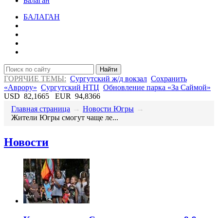
Балаган
БАЛАГАН
Найти
ГОРЯЧИЕ ТЕМЫ:
Сургутский ж/д вокзал
Сохранить
«Аврору»
Сургутский НТЦ
Обновление парка «За Саймой»
USD
82,1665
EUR
94,8366
Главная страница
→
Новости Югры
→
Жители Югры смогут чаще ле...
Новости