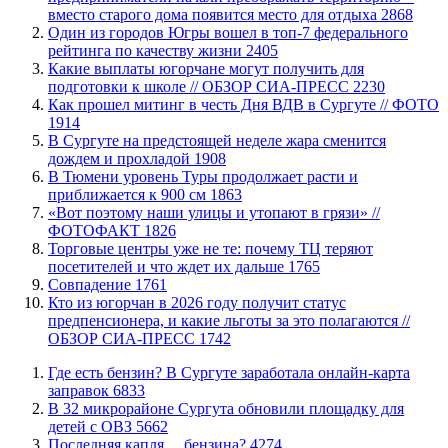
вместо старого дома появится место для отдыха
2868
Один из городов Югры вошел в топ-7 федерального
рейтинга по качеству жизни
2405
Какие выплаты югорчане могут получить для
подготовки к школе // ОБЗОР СИА-ПРЕСС
2230
Как прошел митинг в честь Дня ВДВ в Сургуте // ФОТО
1914
В Сургуте на предстоящей неделе жара сменится
дождем и прохладой
1908
В Тюмени уровень Туры продолжает расти и
приближается к 900 см
1863
«Вот поэтому наши улицы и утопают в грязи» //
ФОТОФАКТ
1826
Торговые центры уже не те: почему ТЦ теряют
посетителей и что ждет их дальше
1765
​Совпадение
1761
Кто из югорчан в 2026 году получит статус
предпенсионера, и какие льготы за это полагаются //
ОБЗОР СИА-ПРЕСС
1742
​Где есть бензин? В Сургуте заработала онлайн-карта
заправок
6833
В 32 микрорайоне Сургута обновили площадку для
детей с ОВЗ
5662
​Последняя капля… бензина?
4274