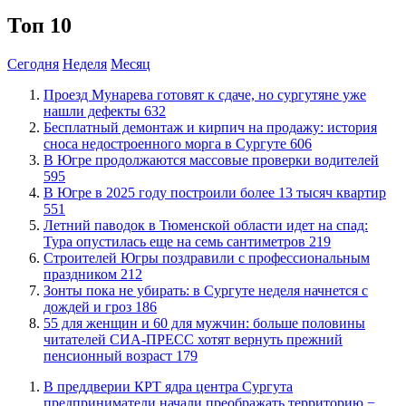
Топ 10
Сегодня
Неделя
Месяц
​Проезд Мунарева готовят к сдаче, но сургутяне уже
нашли дефекты
632
​Бесплатный демонтаж и кирпич на продажу: история
сноса недостроенного морга в Сургуте
606
​В Югре продолжаются массовые проверки водителей
595
​В Югре в 2025 году построили более 13 тысяч квартир
551
​Летний паводок в Тюменской области идет на спад:
Тура опустилась еще на семь сантиметров
219
​Строителей Югры поздравили с профессиональным
праздником
212
​Зонты пока не убирать: в Сургуте неделя начнется с
дождей и гроз
186
​55 для женщин и 60 для мужчин: больше половины
читателей СИА-ПРЕСС хотят вернуть прежний
пенсионный возраст
179
​В преддверии КРТ ядра центра Сургута
предприниматели начали преображать территорию −