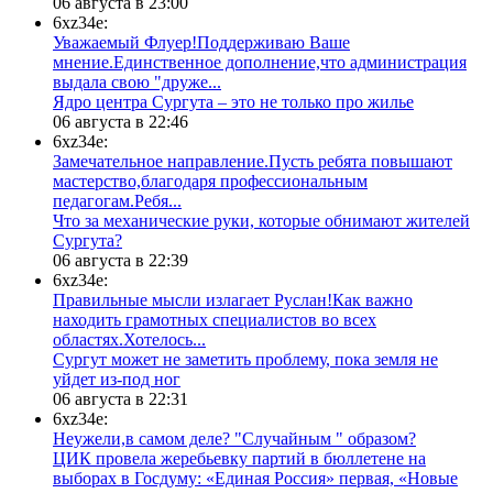
06 августа в 23:00
6xz34e:
Уважаемый Флуер!Поддерживаю Ваше
мнение.Единственное дополнение,что администрация
выдала свою "друже...
​Ядро центра Сургута ‒ это не только про жилье
06 августа в 22:46
6xz34e:
Замечательное направление.Пусть ребята повышают
мастерство,благодаря профессиональным
педагогам.Ребя...
​Что за механические руки, которые обнимают жителей
Сургута?
06 августа в 22:39
6xz34e:
Правильные мысли излагает Руслан!Как важно
находить грамотных специалистов во всех
областях.Хотелось...
Сургут может не заметить проблему, пока земля не
уйдет из-под ног
06 августа в 22:31
6xz34e:
Неужели,в самом деле? "Случайным " образом?
ЦИК провела жеребьевку партий в бюллетене на
выборах в Госдуму: «Единая Россия» первая, «Новые