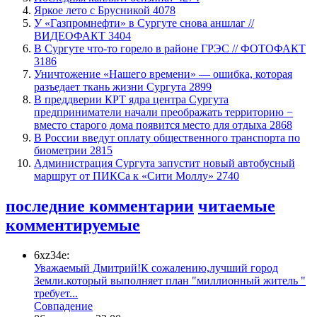
Яркое лето с Брусникой
4078
У «Газпромнефти» в Сургуте снова аншлаг //
ВИДЕОФАКТ
3404
​В Сургуте что-то горело в районе ГРЭС // ФОТОФАКТ
3186
​Уничтожение «Нашего времени» — ошибка, которая
разъедает ткань жизни Сургута
2899
​В преддверии КРТ ядра центра Сургута
предприниматели начали преображать территорию −
вместо старого дома появится место для отдыха
2868
В России введут оплату общественного транспорта по
биометрии
2815
​Администрация Сургута запустит новый автобусный
маршрут от ПИКСа к «Сити Моллу»
2740
последние комментарии
читаемые
комментируемые
6xz34e:
Уважаемый Дмитрий!К сожалению,лучший город
Земли.который выполняет план "миллионный житель "
требует...
​Совпадение