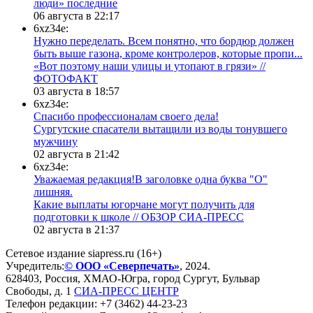
люди» последние
06 августа в 22:17
6xz34e:
Нужно переделать. Всем понятно, что бордюр должен
быть выше газона, кроме контролеров, которые пропи...
«Вот поэтому наши улицы и утопают в грязи» //
ФОТОФАКТ
03 августа в 18:57
6xz34e:
Спасибо профессионалам своего дела!
Сургутские спасатели вытащили из воды тонувшего
мужчину
02 августа в 21:42
6xz34e:
Уважаемая редакция!В заголовке одна буква "О"
лишняя.
Какие выплаты югорчане могут получить для
подготовки к школе // ОБЗОР СИА-ПРЕСС
02 августа в 21:37
Сетевое издание siapress.ru (16+)
Учредитель:
© ООО «Северпечать»
, 2024.
628403
,
Россия
,
ХМАО-Югра
, город
Сургут
,
Бульвар
Свободы, д. 1
СИА-ПРЕСС ЦЕНТР
Телефон редакции:
+7 (3462) 44-23-23