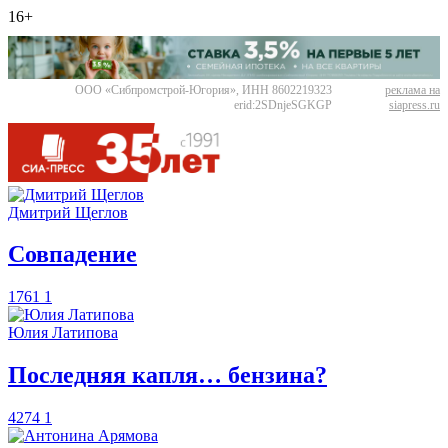
16+
ООО «Сибпромстрой-Югория», ИНН 8602219323
реклама на
erid:2SDnjeSGKGP
siapress.ru
Дмитрий Щеглов
​Совпадение
1761
1
Юлия Латипова
​Последняя капля… бензина?
4274
1