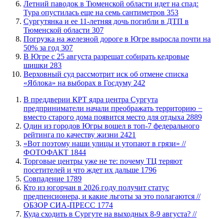
​Летний паводок в Тюменской области идет на спад:
Тура опустилась еще на семь сантиметров
353
Сургутянка и ее 11-летняя дочь погибли в ДТП в
Тюменской области
307
​Погрузка на железной дороге в Югре выросла почти на
50% за год
307
​В Югре с 25 августа разрешат собирать кедровые
шишки
283
​Верховный суд рассмотрит иск об отмене списка
«Яблока» на выборах в Госдуму
242
​В преддверии КРТ ядра центра Сургута
предприниматели начали преображать территорию −
вместо старого дома появится место для отдыха
2889
Один из городов Югры вошел в топ-7 федерального
рейтинга по качеству жизни
2421
«Вот поэтому наши улицы и утопают в грязи» //
ФОТОФАКТ
1844
Торговые центры уже не те: почему ТЦ теряют
посетителей и что ждет их дальше
1796
​Совпадение
1789
Кто из югорчан в 2026 году получит статус
предпенсионера, и какие льготы за это полагаются //
ОБЗОР СИА-ПРЕСС
1774
​Куда сходить в Сургуте на выходных 8-9 августа? //