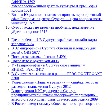
АФИША
1592
​Умерла заслуженный деятель культуры Югры София
Король
1521
Власти Югры вновь пытаются продать недостроенный
офис Газпрома в центре Сургута — цена вопроса почти
миллиард
1521
Сургут может не заметить проблему, пока земля не
уйдет из-под ног
1517
​Где есть бензин? В Сургуте заработала онлайн-карта
заправок
6854
В 32 микрорайоне Сургута обновили площадку для
детей с ОВЗ
5677
​Последняя капля… бензина?
4291
Яркое лето с Брусникой
4095
У «Газпромнефти» в Сургуте снова аншлаг //
ВИДЕОФАКТ
3417
​В Сургуте что-то горело в районе ГРЭС // ФОТОФАКТ
3200
​Уничтожение «Нашего времени» — ошибка, которая
разъедает ткань жизни Сургута
2912
​В преддверии КРТ ядра центра Сургута
предприниматели начали преображать территорию −
вместо старого дома появится место для отдыха
2889
В России введут оплату общественного транспорта по