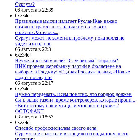
Сургута?
06 августа в 22:39
6xz34e:
Правильные мысли излагает Руслан!Как важно
находить грамотных специалистов во всех
областях.Хотелось...
Сургут может не заметить проблему, пока земля не
уйдет из-под ног
06 августа в 22:31
6xz34e:
Неужели,в самом деле? "Случайным " образом?
ЦИК провела жеребьевку партий в бюллетене на
выборах в Госдуму: «Единая Россия» первая, «Новые
люди» последние
06 августа в 22:17
6xz34e:
Нужно переделать. Всем понятно, что бордюр должен
быть выше газона, кроме контролеров, которые пропи...
«Вот поэтому наши улицы и утопают в грязи» //
ФОТОФАКТ
03 августа в 18:57
6xz34e:
Спасибо профессионалам своего дела!
Сургутские спасатели вытащили из воды тонувшего
мужчину