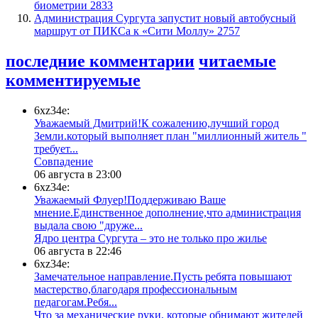
биометрии
2833
​Администрация Сургута запустит новый автобусный
маршрут от ПИКСа к «Сити Моллу»
2757
последние комментарии
читаемые
комментируемые
6xz34e:
Уважаемый Дмитрий!К сожалению,лучший город
Земли.который выполняет план "миллионный житель "
требует...
​Совпадение
06 августа в 23:00
6xz34e:
Уважаемый Флуер!Поддерживаю Ваше
мнение.Единственное дополнение,что администрация
выдала свою "друже...
​Ядро центра Сургута ‒ это не только про жилье
06 августа в 22:46
6xz34e:
Замечательное направление.Пусть ребята повышают
мастерство,благодаря профессиональным
педагогам.Ребя...
​Что за механические руки, которые обнимают жителей