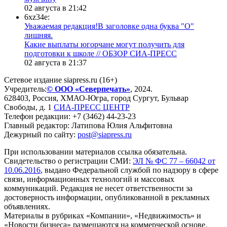
02 августа в 21:42
6xz34e:
Уважаемая редакция!В заголовке одна буква "О"
лишняя.
Какие выплаты югорчане могут получить для
подготовки к школе // ОБЗОР СИА-ПРЕСС
02 августа в 21:37
Сетевое издание siapress.ru (16+)
Учредитель:
© ООО «Северпечать»
, 2024.
628403
,
Россия
,
ХМАО-Югра
, город
Сургут
,
Бульвар
Свободы, д. 1
СИА-ПРЕСС ЦЕНТР
Телефон редакции:
+7 (3462) 44-23-23
Главный редактор: Латипова Юлия Альфитовна
Дежурный по сайту:
post@siapress.ru
При использовании материалов ссылка обязательна.
Свидетельство о регистрации СМИ:
ЭЛ № ФС 77 – 66042 от
10.06.2016
, выдано Федеральной службой по надзору в сфере
связи, информационных технологий и массовых
коммуникаций. Редакция не несет ответственности за
достоверность информации, опубликованной в рекламных
объявлениях.
Материалы в рубриках «Компании», «Недвижимость» и
«Новости бизнеса» размещаются на коммерческой основе.