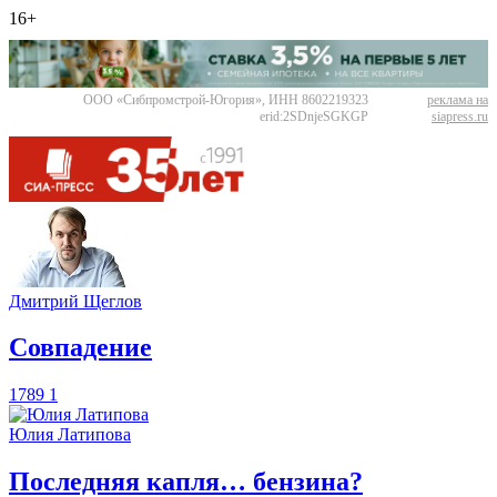
16+
ООО «Сибпромстрой-Югория», ИНН 8602219323
реклама на
erid:2SDnjeSGKGP
siapress.ru
Дмитрий Щеглов
​Совпадение
1789
1
Юлия Латипова
​Последняя капля… бензина?