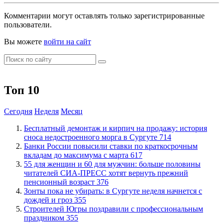
Комментарии могут оставлять только зарегистрированные
пользователи.
Вы можете
войти на сайт
Топ 10
Сегодня
Неделя
Месяц
​Бесплатный демонтаж и кирпич на продажу: история
сноса недостроенного морга в Сургуте
714
​Банки России повысили ставки по краткосрочным
вкладам до максимума с марта
617
​55 для женщин и 60 для мужчин: больше половины
читателей СИА-ПРЕСС хотят вернуть прежний
пенсионный возраст
376
​Зонты пока не убирать: в Сургуте неделя начнется с
дождей и гроз
355
​Строителей Югры поздравили с профессиональным
праздником
355