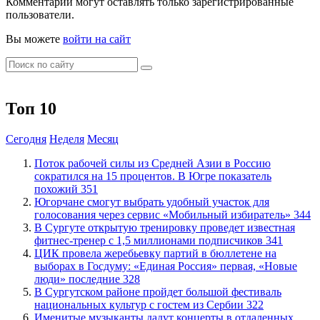
Комментарии могут оставлять только зарегистрированные
пользователи.
Вы можете
войти на сайт
Топ 10
Сегодня
Неделя
Месяц
Поток рабочей силы из Средней Азии в Россию
сократился на 15 процентов. В Югре показатель
похожий
351
Югорчане смогут выбрать удобный участок для
голосования через сервис «Мобильный избиратель»
344
В Сургуте открытую тренировку проведет известная
фитнес-тренер с 1,5 миллионами подписчиков
341
ЦИК провела жеребьевку партий в бюллетене на
выборах в Госдуму: «Единая Россия» первая, «Новые
люди» последние
328
В Сургутском районе пройдет большой фестиваль
национальных культур с гостем из Сербии
322
Именитые музыканты дадут концерты в отдаленных