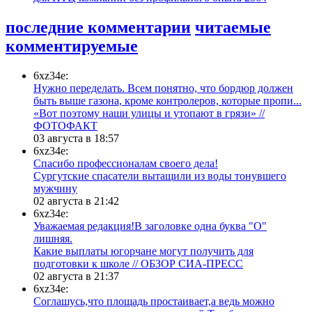
последние комментарии
читаемые
комментируемые
6xz34e:
Нужно переделать. Всем понятно, что бордюр должен
быть выше газона, кроме контролеров, которые пропи...
«Вот поэтому наши улицы и утопают в грязи» //
ФОТОФАКТ
03 августа в 18:57
6xz34e:
Спасибо профессионалам своего дела!
Сургутские спасатели вытащили из воды тонувшего
мужчину
02 августа в 21:42
6xz34e:
Уважаемая редакция!В заголовке одна буква "О"
лишняя.
Какие выплаты югорчане могут получить для
подготовки к школе // ОБЗОР СИА-ПРЕСС
02 августа в 21:37
6xz34e:
Соглашусь,что площадь простаивает,а ведь можно