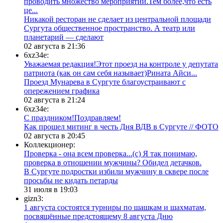
проводить множество мероприятий.Тем более,что есть
це...
​Никакой ресторан не сделает из центральной площади
Сургута общественное пространство. А театр или
планетарий — сделают
02 августа в 21:36
6xz34e:
Уважаемая редакция!Этот проезд на контроле у депутата
патриота (как он сам себя называет)Рината Айси...
​Проезд Мунарева в Сургуте благоустраивают с
опережением графика
02 августа в 21:24
6xz34e:
С праздником!Поздравляем!
Как прошел митинг в честь Дня ВДВ в Сургуте // ФОТО
02 августа в 20:45
Коллекционер:
Проверка - она всем проверка...(с) Я так понимаю,
проверка в отношении мужчины? Обидел детачков.
В Сургуте подростки избили мужчину в сквере после
просьбы не кидать петарды
31 июля в 19:03
gizn3:
1 августа состоятся турниры по шашкам и шахматам,
посвящённые предстоящему 8 августа Дню