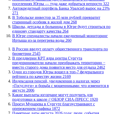
поселениях Югры — туда даже добраться непросто
322
​Автокредитный портфель Банка Уралсиб вырос на 23%
271
В Тобольске инвестор за 35 млн рублей превратит
старинный особняк в жилой дом
268
Школы, детсады и больницы в Югре будут строиться по
единому стандарту качества
264
В Югре специалисты начали ежедневный мониторинг
Иртыша из-за перегрева воды
260
В России введут оплату общественного транспорта по
биометрии
2545
​В преддверии КРТ ядра центра Сургута
предприниматели начали преображать территорию −
вместо старого дома появится место для отдыха
2462
Один из городов Югры вошел в топ-7 федерального
рейтинга по качеству жизни
2169
​Индексация пенсий, уведомления о налогах через
«Госуслуги» и борьба с мошенниками: что изменится в
августе
2006
Какие выплаты югорчане могут получить для
подготовки к школе // ОБЗОР СИА-ПРЕСС
1920
​Проезд Мунарева в Сургуте благоустраивают с
опережением графика
1872
​Памятные даты августа 2026 года: люди, события,