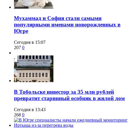
​Мухаммад и София стали самыми
популярными именами новорожденных в
Югре
Сегодня в 15:07
207
0
В Тобольске инвестор за 35 млн рублей
превратит старинный особняк в жилой дом
Сегодня в 13:43
268
0