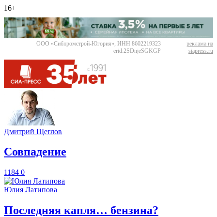
16+
ООО «Сибпромстрой-Югория», ИНН 8602219323
реклама на
erid:2SDnjeSGKGP
siapress.ru
Дмитрий Щеглов
​Совпадение
1184
0
Юлия Латипова
​Последняя капля… бензина?