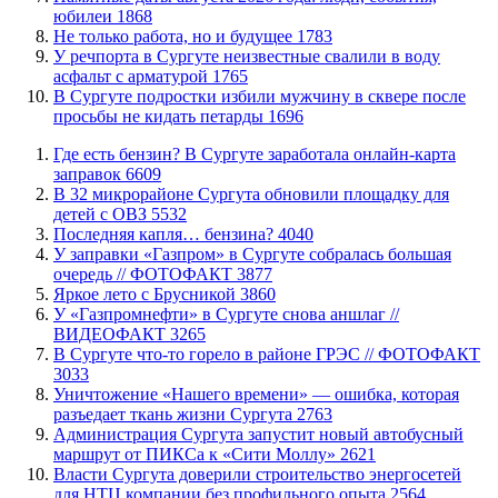
юбилеи
1868
​Не только работа, но и будущее
1783
​У речпорта в Сургуте неизвестные свалили в воду
асфальт с арматурой
1765
В Сургуте подростки избили мужчину в сквере после
просьбы не кидать петарды
1696
​Где есть бензин? В Сургуте заработала онлайн-карта
заправок
6609
В 32 микрорайоне Сургута обновили площадку для
детей с ОВЗ
5532
​Последняя капля… бензина?
4040
​У заправки «Газпром» в Сургуте собралась большая
очередь // ФОТОФАКТ
3877
Яркое лето с Брусникой
3860
У «Газпромнефти» в Сургуте снова аншлаг //
ВИДЕОФАКТ
3265
​В Сургуте что-то горело в районе ГРЭС // ФОТОФАКТ
3033
​Уничтожение «Нашего времени» — ошибка, которая
разъедает ткань жизни Сургута
2763
​Администрация Сургута запустит новый автобусный
маршрут от ПИКСа к «Сити Моллу»
2621
Власти Сургута доверили строительство энергосетей
для НТЦ компании без профильного опыта
2564