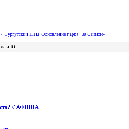
»
Сургутский НТЦ
Обновление парка «За Саймой»
ме и Ю...
густа? // АФИША