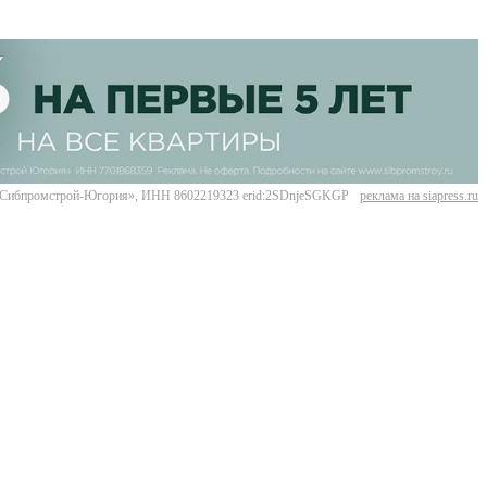
Сибпромстрой-Югория», ИНН 8602219323 erid:2SDnjeSGKGP
реклама на siapress.ru