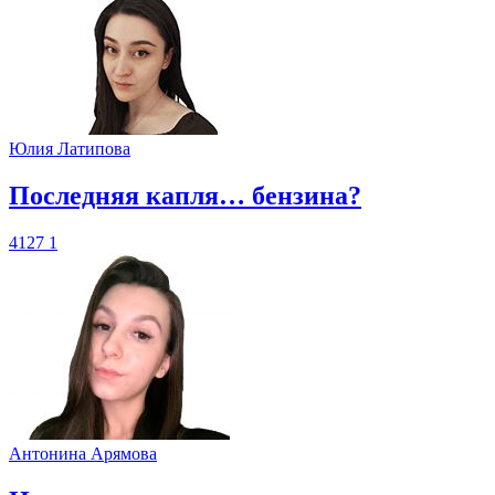
Юлия Латипова
​Последняя капля… бензина?
4127
1
Антонина Арямова