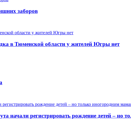
лишних заборов
одка в Тюменской области у жителей Югры нет
а
гута начали регистрировать рождение детей – но 