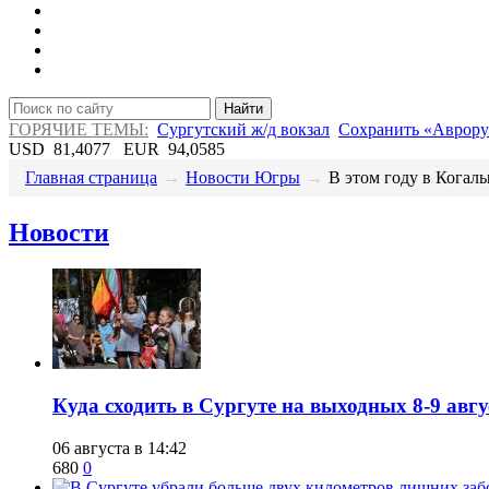
Найти
ГОРЯЧИЕ ТЕМЫ:
Сургутский ж/д вокзал
Сохранить «Аврору
USD
81,4077
EUR
94,0585
Главная страница
→
Новости Югры
→
В этом году в Когалы
Новости
​Куда сходить в Сургуте на выходных 8-9 ав
06 августа в 14:42
680
0