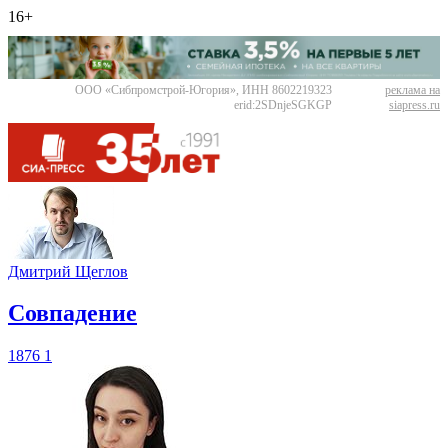
16+
ООО «Сибпромстрой-Югория», ИНН 8602219323
реклама на
erid:2SDnjeSGKGP
siapress.ru
Дмитрий Щеглов
​Совпадение
1876
1