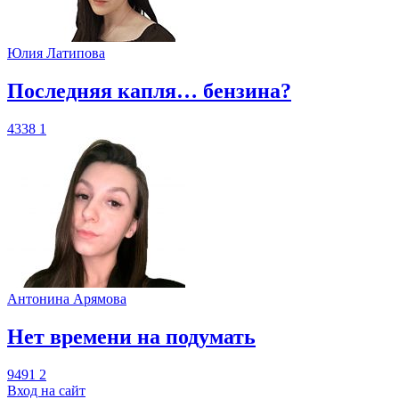
Юлия Латипова
​Последняя капля… бензина?
4338
1
Антонина Арямова
​Нет времени на подумать
9491
2
Вход на сайт