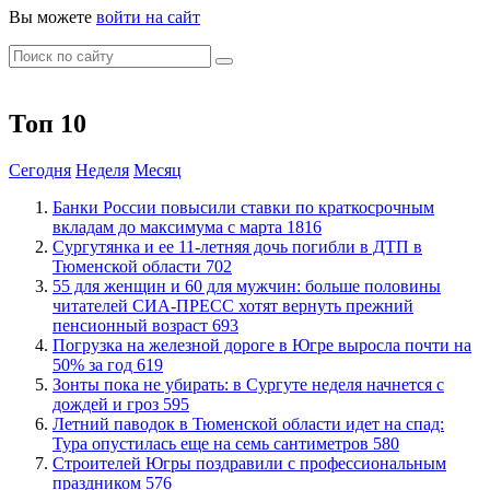
Вы можете
войти на сайт
Топ 10
Сегодня
Неделя
Месяц
​Банки России повысили ставки по краткосрочным
вкладам до максимума с марта
1816
Сургутянка и ее 11-летняя дочь погибли в ДТП в
Тюменской области
702
​55 для женщин и 60 для мужчин: больше половины
читателей СИА-ПРЕСС хотят вернуть прежний
пенсионный возраст
693
​Погрузка на железной дороге в Югре выросла почти на
50% за год
619
​Зонты пока не убирать: в Сургуте неделя начнется с
дождей и гроз
595
​Летний паводок в Тюменской области идет на спад:
Тура опустилась еще на семь сантиметров
580
​Строителей Югры поздравили с профессиональным
праздником
576