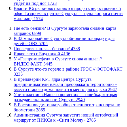
уйдет из-под ног
1723
Власти Югры вновь пытаются продать недостроенный
офис Газпрома в центре Сургута — цена вопроса почти
миллиард
1574
​Где есть бензин? В Сургуте заработала онлайн-карта
заправок
6899
В 32 микрорайоне Сургута обновили площадку для
детей с ОВЗ
5705
​Последняя капля… бензина?
4338
Яркое лето с Брусникой
4136
У «Газпромнефти» в Сургуте снова аншлаг //
ВИДЕОФАКТ
3445
​В Сургуте что-то горело в районе ГРЭС // ФОТОФАКТ
3235
​В преддверии КРТ ядра центра Сургута
предприниматели начали преображать территорию −
вместо старого дома появится место для отдыха
2947
​Уничтожение «Нашего времени» — ошибка, которая
разъедает ткань жизни Сургута
2940
В России введут оплату общественного транспорта по
биометрии
2865
​Администрация Сургута запустит новый автобусный
маршрут от ПИКСа к «Сити Моллу»
2785