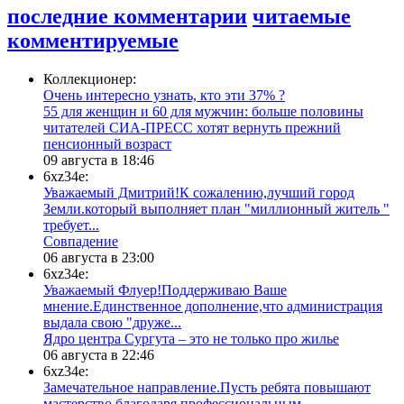
последние комментарии
читаемые
комментируемые
Коллекционер:
Очень интересно узнать, кто эти 37% ?
​55 для женщин и 60 для мужчин: больше половины
читателей СИА-ПРЕСС хотят вернуть прежний
пенсионный возраст
09 августа в 18:46
6xz34e:
Уважаемый Дмитрий!К сожалению,лучший город
Земли.который выполняет план "миллионный житель "
требует...
​Совпадение
06 августа в 23:00
6xz34e:
Уважаемый Флуер!Поддерживаю Ваше
мнение.Единственное дополнение,что администрация
выдала свою "друже...
​Ядро центра Сургута ‒ это не только про жилье
06 августа в 22:46
6xz34e:
Замечательное направление.Пусть ребята повышают
мастерство,благодаря профессиональным