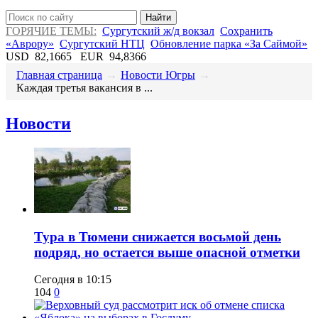
Найти
ГОРЯЧИЕ ТЕМЫ:
Сургутский ж/д вокзал
Сохранить
«Аврору»
Сургутский НТЦ
Обновление парка «За Саймой»
USD
82,1665
EUR
94,8366
Главная страница
→
Новости Югры
→
​Каждая третья вакансия в ...
Новости
Тура в Тюмени снижается восьмой день
подряд, но остается выше опасной отметки
Сегодня в 10:15
104
0