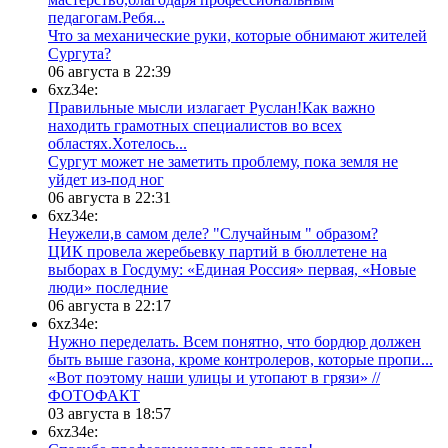
педагогам.Ребя...
​Что за механические руки, которые обнимают жителей
Сургута?
06 августа в 22:39
6xz34e:
Правильные мысли излагает Руслан!Как важно
находить грамотных специалистов во всех
областях.Хотелось...
Сургут может не заметить проблему, пока земля не
уйдет из-под ног
06 августа в 22:31
6xz34e:
Неужели,в самом деле? "Случайным " образом?
ЦИК провела жеребьевку партий в бюллетене на
выборах в Госдуму: «Единая Россия» первая, «Новые
люди» последние
06 августа в 22:17
6xz34e:
Нужно переделать. Всем понятно, что бордюр должен
быть выше газона, кроме контролеров, которые пропи...
«Вот поэтому наши улицы и утопают в грязи» //
ФОТОФАКТ
03 августа в 18:57
6xz34e: