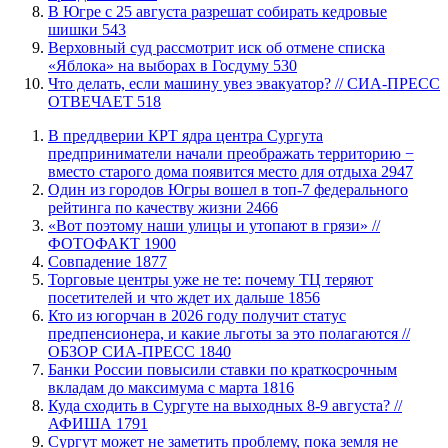
​В Югре с 25 августа разрешат собирать кедровые
шишки
543
​Верховный суд рассмотрит иск об отмене списка
«Яблока» на выборах в Госдуму
530
​Что делать, если машину увез эвакуатор? // СИА-ПРЕСС
ОТВЕЧАЕТ
518
​В преддверии КРТ ядра центра Сургута
предприниматели начали преображать территорию −
вместо старого дома появится место для отдыха
2947
Один из городов Югры вошел в топ-7 федерального
рейтинга по качеству жизни
2466
«Вот поэтому наши улицы и утопают в грязи» //
ФОТОФАКТ
1900
​Совпадение
1877
Торговые центры уже не те: почему ТЦ теряют
посетителей и что ждет их дальше
1856
Кто из югорчан в 2026 году получит статус
предпенсионера, и какие льготы за это полагаются //
ОБЗОР СИА-ПРЕСС
1840
​Банки России повысили ставки по краткосрочным
вкладам до максимума с марта
1816
​Куда сходить в Сургуте на выходных 8-9 августа? //
АФИША
1791
Сургут может не заметить проблему, пока земля не