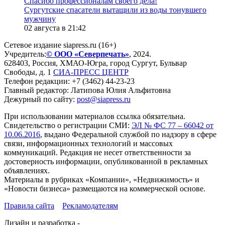
Спасибо профессионалам своего дела!
Сургутские спасатели вытащили из воды тонувшего
мужчину
02 августа в 21:42
Сетевое издание siapress.ru (16+)
Учредитель:
© ООО «Северпечать»
, 2024.
628403
,
Россия
,
ХМАО-Югра
, город
Сургут
,
Бульвар
Свободы, д. 1
СИА-ПРЕСС ЦЕНТР
Телефон редакции:
+7 (3462) 44-23-23
Главный редактор: Латипова Юлия Альфитовна
Дежурный по сайту:
post@siapress.ru
При использовании материалов ссылка обязательна.
Свидетельство о регистрации СМИ:
ЭЛ № ФС 77 – 66042 от
10.06.2016
, выдано Федеральной службой по надзору в сфере
связи, информационных технологий и массовых
коммуникаций. Редакция не несет ответственности за
достоверность информации, опубликованной в рекламных
объявлениях.
Материалы в рубриках «Компании», «Недвижимость» и
«Новости бизнеса» размещаются на коммерческой основе.
Правила сайта
Рекламодателям
Дизайн и разработка -