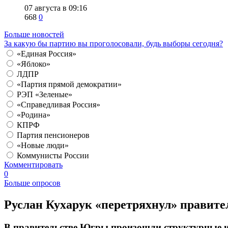
07 августа в 09:16
668
0
Больше новостей
За какую бы партию вы проголосовали, будь выборы сегодня?
«Единая Россия»
«Яблоко»
ЛДПР
«Партия прямой демократии»
РЭП «Зеленые»
«Справедливая Россия»
«Родина»
КПРФ
Партия пенсионеров
«Новые люди»
Коммунисты России
Комментировать
0
Больше опросов
Руслан Кухарук «перетряхнул» правит
В правительстве Югры произошли структурные 