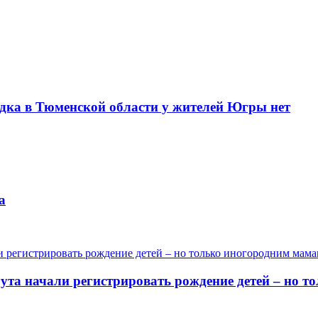
одка в Тюменской области у жителей Югры нет
а
гута начали регистрировать рождение детей – но 