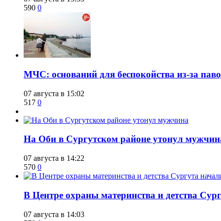
590
0
​МЧС: оснований для беспокойства из-за пав
07 августа в 15:02
517
0
​На Оби в Сургутском районе утонул мужчин
07 августа в 14:22
570
0
​В Центре охраны материнства и детства Сур
07 августа в 14:03