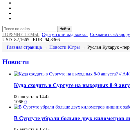
Найти
ГОРЯЧИЕ ТЕМЫ:
Сургутский ж/д вокзал
Сохранить «Аврору
USD
82,1665
EUR
94,8366
Главная страница
→
Новости Югры
→
Руслан Кухарук «пере
Новости
​Куда сходить в Сургуте на выходных 8-9 ав
06 августа в 14:42
1066
0
​В Сургуте убрали больше двух километров 
07 августа в 15:33