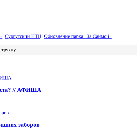
»
Сургутский НТЦ
Обновление парка «За Саймой»
тряхну...
густа? // АФИША
лишних заборов