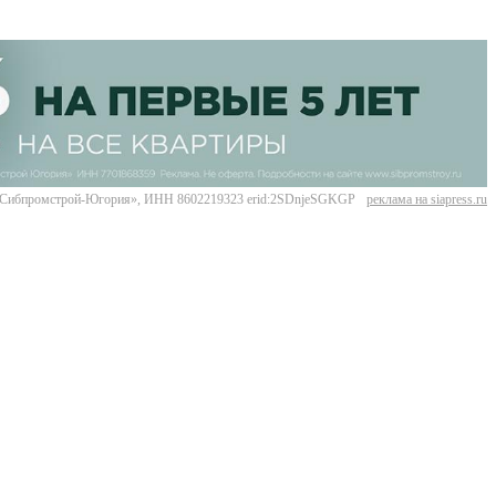
Сибпромстрой-Югория», ИНН 8602219323 erid:2SDnjeSGKGP
реклама на siapress.ru