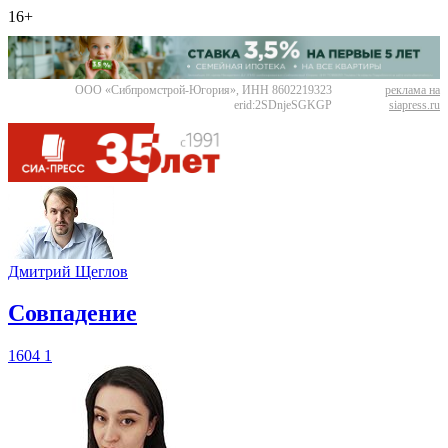
16+
ООО «Сибпромстрой-Югория», ИНН 8602219323
реклама на
erid:2SDnjeSGKGP
siapress.ru
Дмитрий Щеглов
​Совпадение
1604
1