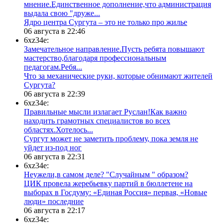
мнение.Единственное дополнение,что администрация
выдала свою "друже...
​Ядро центра Сургута ‒ это не только про жилье
06 августа в 22:46
6xz34e:
Замечательное направление.Пусть ребята повышают
мастерство,благодаря профессиональным
педагогам.Ребя...
​Что за механические руки, которые обнимают жителей
Сургута?
06 августа в 22:39
6xz34e:
Правильные мысли излагает Руслан!Как важно
находить грамотных специалистов во всех
областях.Хотелось...
Сургут может не заметить проблему, пока земля не
уйдет из-под ног
06 августа в 22:31
6xz34e:
Неужели,в самом деле? "Случайным " образом?
ЦИК провела жеребьевку партий в бюллетене на
выборах в Госдуму: «Единая Россия» первая, «Новые
люди» последние
06 августа в 22:17
6xz34e: