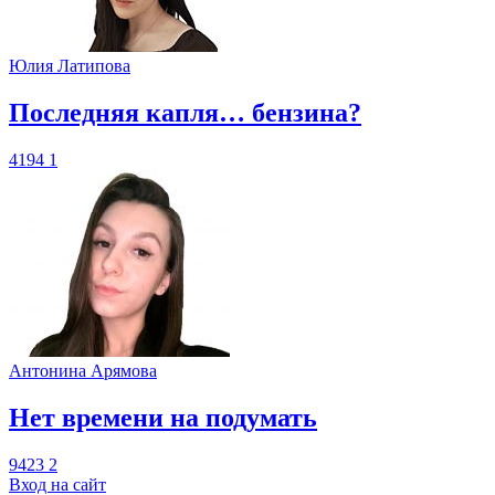
Юлия Латипова
​Последняя капля… бензина?
4194
1
Антонина Арямова
​Нет времени на подумать
9423
2
Вход на сайт