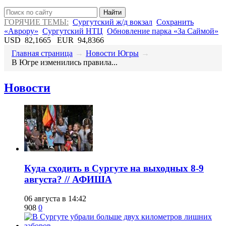
Найти
ГОРЯЧИЕ ТЕМЫ:
Сургутский ж/д вокзал
Сохранить
«Аврору»
Сургутский НТЦ
Обновление парка «За Саймой»
USD
82,1665
EUR
94,8366
Главная страница
→
Новости Югры
→
​В Югре изменились правила...
Новости
​Куда сходить в Сургуте на выходных 8-9
августа? // АФИША
06 августа в 14:42
908
0