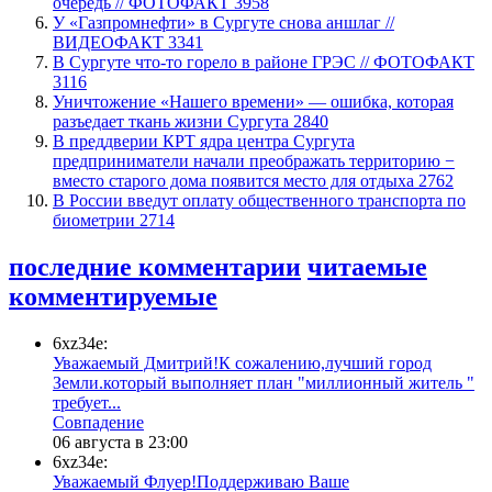
очередь // ФОТОФАКТ
3958
У «Газпромнефти» в Сургуте снова аншлаг //
ВИДЕОФАКТ
3341
​В Сургуте что-то горело в районе ГРЭС // ФОТОФАКТ
3116
​Уничтожение «Нашего времени» — ошибка, которая
разъедает ткань жизни Сургута
2840
​В преддверии КРТ ядра центра Сургута
предприниматели начали преображать территорию −
вместо старого дома появится место для отдыха
2762
В России введут оплату общественного транспорта по
биометрии
2714
последние комментарии
читаемые
комментируемые
6xz34e:
Уважаемый Дмитрий!К сожалению,лучший город
Земли.который выполняет план "миллионный житель "
требует...
​Совпадение
06 августа в 23:00
6xz34e:
Уважаемый Флуер!Поддерживаю Ваше