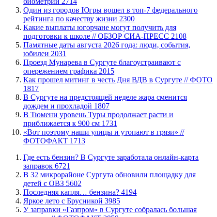
биометрии
2714
Один из городов Югры вошел в топ-7 федерального
рейтинга по качеству жизни
2300
Какие выплаты югорчане могут получить для
подготовки к школе // ОБЗОР СИА-ПРЕСС
2108
​Памятные даты августа 2026 года: люди, события,
юбилеи
2031
​Проезд Мунарева в Сургуте благоустраивают с
опережением графика
2015
Как прошел митинг в честь Дня ВДВ в Сургуте // ФОТО
1817
В Сургуте на предстоящей неделе жара сменится
дождем и прохладой
1807
В Тюмени уровень Туры продолжает расти и
приближается к 900 см
1731
«Вот поэтому наши улицы и утопают в грязи» //
ФОТОФАКТ
1713
​Где есть бензин? В Сургуте заработала онлайн-карта
заправок
6721
В 32 микрорайоне Сургута обновили площадку для
детей с ОВЗ
5602
​Последняя капля… бензина?
4194
Яркое лето с Брусникой
3985
​У заправки «Газпром» в Сургуте собралась большая