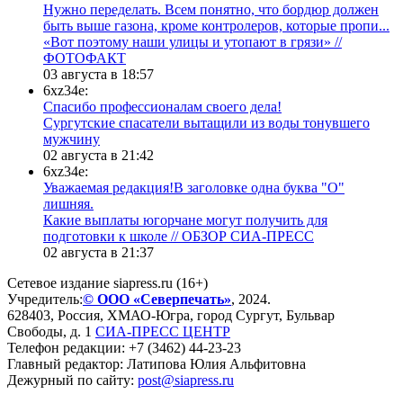
Нужно переделать. Всем понятно, что бордюр должен
быть выше газона, кроме контролеров, которые пропи...
«Вот поэтому наши улицы и утопают в грязи» //
ФОТОФАКТ
03 августа в 18:57
6xz34e:
Спасибо профессионалам своего дела!
Сургутские спасатели вытащили из воды тонувшего
мужчину
02 августа в 21:42
6xz34e:
Уважаемая редакция!В заголовке одна буква "О"
лишняя.
Какие выплаты югорчане могут получить для
подготовки к школе // ОБЗОР СИА-ПРЕСС
02 августа в 21:37
Сетевое издание siapress.ru (16+)
Учредитель:
© ООО «Северпечать»
, 2024.
628403
,
Россия
,
ХМАО-Югра
, город
Сургут
,
Бульвар
Свободы, д. 1
СИА-ПРЕСС ЦЕНТР
Телефон редакции:
+7 (3462) 44-23-23
Главный редактор: Латипова Юлия Альфитовна
Дежурный по сайту:
post@siapress.ru