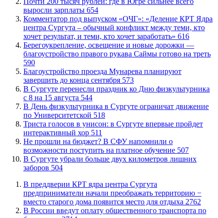
​Почти 200 тысяч рублей: где в Югре сильнее всего
выросли зарплаты
654
​Комментатор под выпуском «ОЧГ»: «Деление КРТ Ядра
центра Сургута – обычный конфликт между теми, кто
хочет результат, и теми, кто хочет заработать»
616
Берегоукрепление, освещение и новые дорожки —
благоустройство правого рукава Саймы готово на треть
590
Благоустройство проезда Мунарева планируют
завершить до конца сентября
573
​В Сургуте перенесли праздник ко Дню физкультурника
с 8 на 15 августа
544
​В День физкультурника в Сургуте ограничат движение
по Университетской
518
​Триста голосов в унисон: в Сургуте впервые пройдет
интерактивный хор
511
Не прошли на бюджет? В СФУ напомнили о
возможности поступить на платное обучение
507
​В Сургуте убрали больше двух километров лишних
заборов
504
​В преддверии КРТ ядра центра Сургута
предприниматели начали преображать территорию −
вместо старого дома появится место для отдыха
2762
В России введут оплату общественного транспорта по