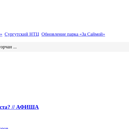
»
Сургутский НТЦ
Обновление парка «За Саймой»
орчан ...
густа? // АФИША