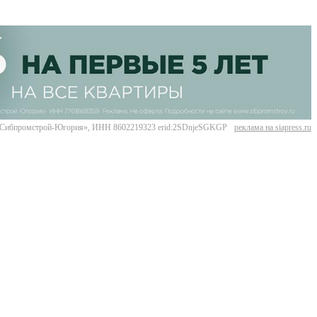
Сибпромстрой-Югория», ИНН 8602219323 erid:2SDnjeSGKGP
реклама на siapress.ru