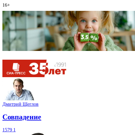
16+
Дмитрий Щеглов
​Совпадение
1579
1