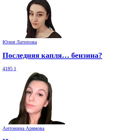
Юлия Латипова
​Последняя капля… бензина?
4185
1
Антонина Арямова