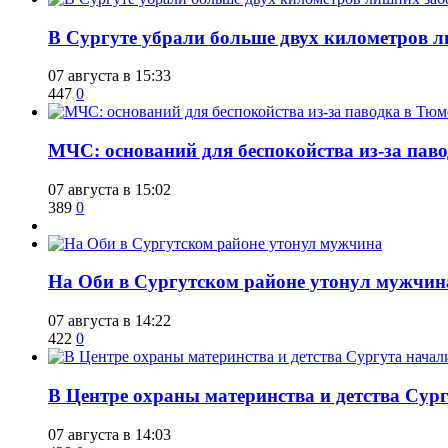
​В Сургуте убрали больше двух километров 
07 августа в 15:33
447
0
​МЧС: оснований для беспокойства из-за пав
07 августа в 15:02
389
0
​На Оби в Сургутском районе утонул мужчин
07 августа в 14:22
422
0
​В Центре охраны материнства и детства Сур
07 августа в 14:03