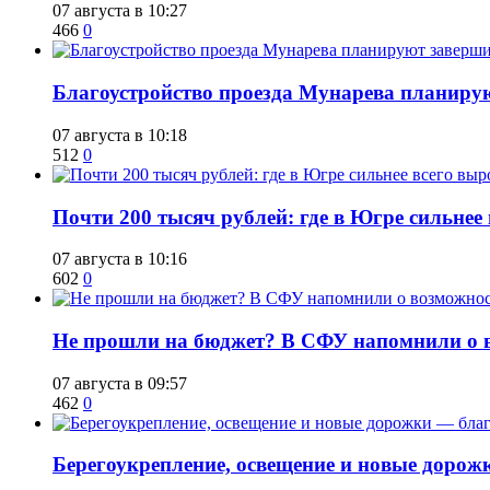
07 августа в 10:27
466
0
Благоустройство проезда Мунарева планирую
07 августа в 10:18
512
0
​Почти 200 тысяч рублей: где в Югре сильне
07 августа в 10:16
602
0
Не прошли на бюджет? В СФУ напомнили о в
07 августа в 09:57
462
0
Берегоукрепление, освещение и новые дорож