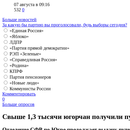
07 августа в 09:16
532
0
Больше новостей
За какую бы партию вы проголосовали, будь выборы сегодня?
«Единая Россия»
«Яблоко»
ЛДПР
«Партия прямой демократии»
РЭП «Зеленые»
«Справедливая Россия»
«Родина»
КПРФ
Партия пенсионеров
«Новые люди»
Коммунисты России
Комментировать
0
Больше опросов
​Свыше 1,3 тысячи югорчан получили пу
Отделение СФР по Югре продолжает выдачу путев