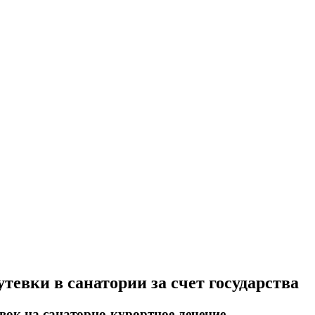
тевки в санатории за счет государства
ок на санаторно-курортное лечение