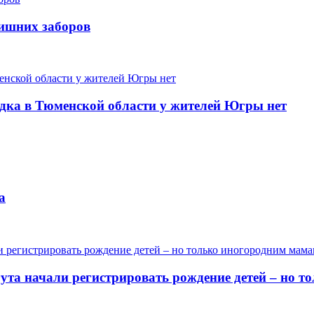
лишних заборов
одка в Тюменской области у жителей Югры нет
а
гута начали регистрировать рождение детей – но 