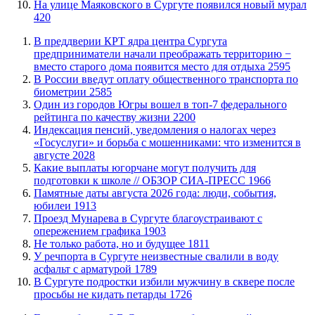
​На улице Маяковского в Сургуте появился новый мурал
420
​В преддверии КРТ ядра центра Сургута
предприниматели начали преображать территорию −
вместо старого дома появится место для отдыха
2595
В России введут оплату общественного транспорта по
биометрии
2585
Один из городов Югры вошел в топ-7 федерального
рейтинга по качеству жизни
2200
​Индексация пенсий, уведомления о налогах через
«Госуслуги» и борьба с мошенниками: что изменится в
августе
2028
Какие выплаты югорчане могут получить для
подготовки к школе // ОБЗОР СИА-ПРЕСС
1966
​Памятные даты августа 2026 года: люди, события,
юбилеи
1913
​Проезд Мунарева в Сургуте благоустраивают с
опережением графика
1903
​Не только работа, но и будущее
1811
​У речпорта в Сургуте неизвестные свалили в воду
асфальт с арматурой
1789
В Сургуте подростки избили мужчину в сквере после
просьбы не кидать петарды
1726