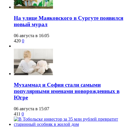
​На улице Маяковского в Сургуте появился
новый мурал
06 августа в 16:05
420
0
​Мухаммад и София стали самыми
популярными именами новорожденных в
Югре
06 августа в 15:07
411
0