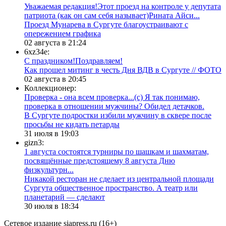
Уважаемая редакция!Этот проезд на контроле у депутата
патриота (как он сам себя называет)Рината Айси...
​Проезд Мунарева в Сургуте благоустраивают с
опережением графика
02 августа в 21:24
6xz34e:
С праздником!Поздравляем!
Как прошел митинг в честь Дня ВДВ в Сургуте // ФОТО
02 августа в 20:45
Коллекционер:
Проверка - она всем проверка...(с) Я так понимаю,
проверка в отношении мужчины? Обидел детачков.
В Сургуте подростки избили мужчину в сквере после
просьбы не кидать петарды
31 июля в 19:03
gizn3:
1 августа состоятся турниры по шашкам и шахматам,
посвящённые предстоящему 8 августа Дню
физкультурн...
​Никакой ресторан не сделает из центральной площади
Сургута общественное пространство. А театр или
планетарий — сделают
30 июля в 18:34
Сетевое издание siapress.ru (16+)