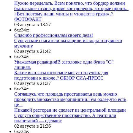
Нужно переделать. Всем понятно, что бордюр должен
быть выше газона, кроме контролеров, которые пропи...
«Вот поэтому наши улицы и утопают в грязи» //
ФОТОФАКТ
03 августа в 18:57
6xz34e:
Спасибо профессионалам своего дела!
Сургутские спасатели вытащили из воды тонувшего
мужчину
02 августа в 21:42
6xz34e:
Уважаемая редакция!В заголовке одна буква "О"
лишняя.
Какие выплаты югорчане могут получить для
подготовки к школе // ОБЗОР СИА-ПРЕСС
02 августа в 21:37
6xz34e:
Соглашусь,что площадь простаивает,а ведь можно
проводить множество мероприятий.Тем более,что есть
це...
​Никакой ресторан не сделает из центральной площади
Сургута общественное пространство. А театр или
планетарий — сделают
02 августа в 21:36
6xz34e: