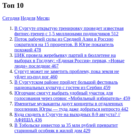
Топ 10
Сегодня
Неделя
Месяц
В Сургуте открытую тренировку проведет известная
фитнес-тренер с 1,5 миллионами подписчиков
512
Поток рабочей силы из Средней Азии в Россию
сократился на 15 процентов. В Югре показатель
похожий
478
ЦИК провела жеребьевку партий в бюллетене на
выборах в Госдуму: «Единая Россия» первая, «Новые
люди» последние
467
Сургут может не заметить проблему, пока земля не
уйдет из-под ног
460
В Сургутском районе пройдет большой фестиваль
национальных культур с гостем из Сербии
459
Югорчане смогут выбрать удобный участок для
голосования через сервис «Мобильный избиратель»
459
Именитые музыканты дадут концерты в отдаленных
поселениях Югры — туда даже добраться непросто
442
​Куда сходить в Сургуте на выходных 8-9 августа? //
АФИША
436
В Тобольске инвестор за 35 млн рублей превратит
старинный особняк в жилой дом
429