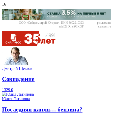
16+
ООО «Сибпромстрой-Югория», ИНН 8602219323
реклама на
erid:2SDnjeSGKGP
siapress.ru
Дмитрий Щеглов
​Совпадение
1329
0
Юлия Латипова
​Последняя капля… бензина?