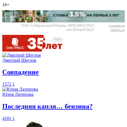
16+
ООО «Сибпромстрой-Югория», ИНН 8602219323
реклама на
erid:2SDnjeSGKGP
siapress.ru
Дмитрий Щеглов
​Совпадение
1572
1
Юлия Латипова
​Последняя капля… бензина?
4181
1