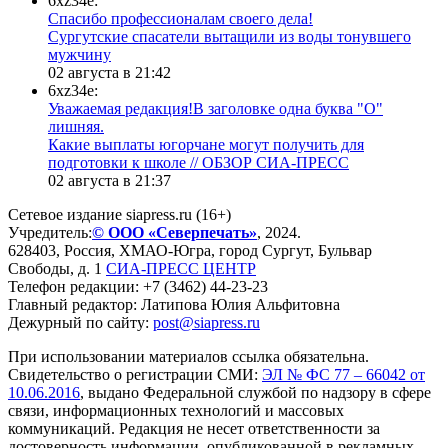
6xz34e:
Спасибо профессионалам своего дела!
Сургутские спасатели вытащили из воды тонувшего
мужчину
02 августа в 21:42
6xz34e:
Уважаемая редакция!В заголовке одна буква "О"
лишняя.
Какие выплаты югорчане могут получить для
подготовки к школе // ОБЗОР СИА-ПРЕСС
02 августа в 21:37
Сетевое издание siapress.ru (16+)
Учредитель:
© ООО «Северпечать»
, 2024.
628403
,
Россия
,
ХМАО-Югра
, город
Сургут
,
Бульвар
Свободы, д. 1
СИА-ПРЕСС ЦЕНТР
Телефон редакции:
+7 (3462) 44-23-23
Главный редактор: Латипова Юлия Альфитовна
Дежурный по сайту:
post@siapress.ru
При использовании материалов ссылка обязательна.
Свидетельство о регистрации СМИ:
ЭЛ № ФС 77 – 66042 от
10.06.2016
, выдано Федеральной службой по надзору в сфере
связи, информационных технологий и массовых
коммуникаций. Редакция не несет ответственности за
достоверность информации, опубликованной в рекламных