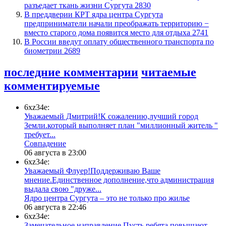
разъедает ткань жизни Сургута
2830
​В преддверии КРТ ядра центра Сургута
предприниматели начали преображать территорию −
вместо старого дома появится место для отдыха
2741
В России введут оплату общественного транспорта по
биометрии
2689
последние комментарии
читаемые
комментируемые
6xz34e:
Уважаемый Дмитрий!К сожалению,лучший город
Земли.который выполняет план "миллионный житель "
требует...
​Совпадение
06 августа в 23:00
6xz34e:
Уважаемый Флуер!Поддерживаю Ваше
мнение.Единственное дополнение,что администрация
выдала свою "друже...
​Ядро центра Сургута ‒ это не только про жилье
06 августа в 22:46
6xz34e:
Замечательное направление.Пусть ребята повышают