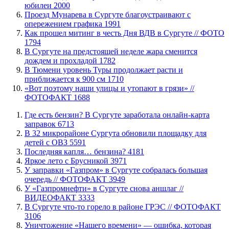
юбилеи
2000
​Проезд Мунарева в Сургуте благоустраивают с
опережением графика
1991
Как прошел митинг в честь Дня ВДВ в Сургуте // ФОТО
1794
В Сургуте на предстоящей неделе жара сменится
дождем и прохладой
1782
В Тюмени уровень Туры продолжает расти и
приближается к 900 см
1710
«Вот поэтому наши улицы и утопают в грязи» //
ФОТОФАКТ
1688
​Где есть бензин? В Сургуте заработала онлайн-карта
заправок
6713
В 32 микрорайоне Сургута обновили площадку для
детей с ОВЗ
5591
​Последняя капля… бензина?
4181
Яркое лето с Брусникой
3971
​У заправки «Газпром» в Сургуте собралась большая
очередь // ФОТОФАКТ
3949
У «Газпромнефти» в Сургуте снова аншлаг //
ВИДЕОФАКТ
3333
​В Сургуте что-то горело в районе ГРЭС // ФОТОФАКТ
3106
​Уничтожение «Нашего времени» — ошибка, которая