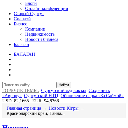
Блоги
Онлайн-конференции
Старый Сургут
Сиаплэй
Бизнес
Компании
Недвижимость
Новости бизнеса
Балаган
БАЛАГАН
Найти
ГОРЯЧИЕ ТЕМЫ:
Сургутский ж/д вокзал
Сохранить
«Аврору»
Сургутский НТЦ
Обновление парка «За Саймой»
USD
82,1665
EUR
94,8366
Главная страница
→
Новости Югры
→
​Краснодарский край, Таила...
Новости