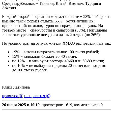
Среди зарубежных − Таиланд, Китай, Вьетнам, Турция и
Абхазия.
Каждый второй югорчанин мечтает о пляже − 58% выбирают
именно такой формат отдыха. 55% − хотят активных
приключений: походов, туров по горам, велопрогулок. На
третьем месте − спа-курорты и санатории (35%). Популярны
также экскурсионные поездки и дачный отдых (по 26%).
По уровню трат на отпуск жители ХМАО распределились так:
19% − готовы потратить свыше 100 тысяч рублей;
15% − заложили бюджет 20-40 тысяч;
по 12% − планируют расходы 40-60 или 60-80 тысяч;
по 10% − не выйдут за пределы 20 тысяч или потратят
до 100 тысяч рублей.
Юлия Латипова
нравится (0)
не нравится (0)
26 июня 2025 в 10:19
, просмотров: 1619, комментариев: 0