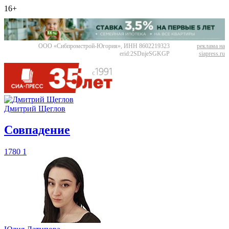
16+
ООО «Сибпромстрой-Югория», ИНН 8602219323
реклама на
erid:2SDnjeSGKGP
siapress.ru
Дмитрий Щеглов
​Совпадение
1780
1