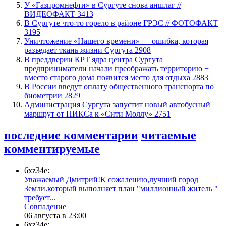
У «Газпромнефти» в Сургуте снова аншлаг //
ВИДЕОФАКТ
3413
​В Сургуте что-то горело в районе ГРЭС // ФОТОФАКТ
3195
​Уничтожение «Нашего времени» — ошибка, которая
разъедает ткань жизни Сургута
2908
​В преддверии КРТ ядра центра Сургута
предприниматели начали преображать территорию −
вместо старого дома появится место для отдыха
2883
В России введут оплату общественного транспорта по
биометрии
2829
​Администрация Сургута запустит новый автобусный
маршрут от ПИКСа к «Сити Моллу»
2751
последние комментарии
читаемые
комментируемые
6xz34e:
Уважаемый Дмитрий!К сожалению,лучший город
Земли.который выполняет план "миллионный житель "
требует...
​Совпадение
06 августа в 23:00
6xz34e: