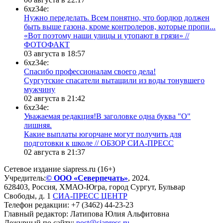
6xz34e:
Нужно переделать. Всем понятно, что бордюр должен
быть выше газона, кроме контролеров, которые пропи...
«Вот поэтому наши улицы и утопают в грязи» //
ФОТОФАКТ
03 августа в 18:57
6xz34e:
Спасибо профессионалам своего дела!
Сургутские спасатели вытащили из воды тонувшего
мужчину
02 августа в 21:42
6xz34e:
Уважаемая редакция!В заголовке одна буква "О"
лишняя.
Какие выплаты югорчане могут получить для
подготовки к школе // ОБЗОР СИА-ПРЕСС
02 августа в 21:37
Сетевое издание siapress.ru (16+)
Учредитель:
© ООО «Северпечать»
, 2024.
628403
,
Россия
,
ХМАО-Югра
, город
Сургут
,
Бульвар
Свободы, д. 1
СИА-ПРЕСС ЦЕНТР
Телефон редакции:
+7 (3462) 44-23-23
Главный редактор: Латипова Юлия Альфитовна
Дежурный по сайту:
post@siapress.ru