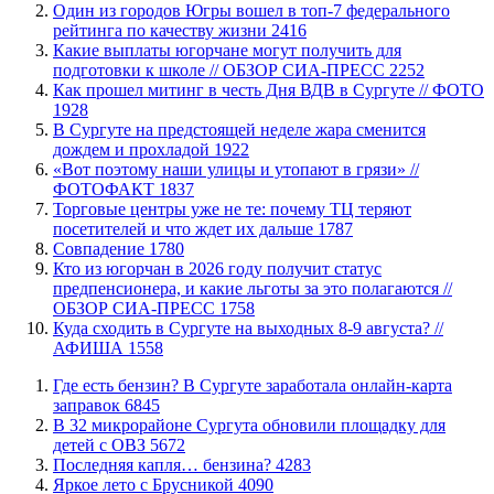
Один из городов Югры вошел в топ-7 федерального
рейтинга по качеству жизни
2416
Какие выплаты югорчане могут получить для
подготовки к школе // ОБЗОР СИА-ПРЕСС
2252
Как прошел митинг в честь Дня ВДВ в Сургуте // ФОТО
1928
В Сургуте на предстоящей неделе жара сменится
дождем и прохладой
1922
«Вот поэтому наши улицы и утопают в грязи» //
ФОТОФАКТ
1837
Торговые центры уже не те: почему ТЦ теряют
посетителей и что ждет их дальше
1787
​Совпадение
1780
Кто из югорчан в 2026 году получит статус
предпенсионера, и какие льготы за это полагаются //
ОБЗОР СИА-ПРЕСС
1758
​Куда сходить в Сургуте на выходных 8-9 августа? //
АФИША
1558
​Где есть бензин? В Сургуте заработала онлайн-карта
заправок
6845
В 32 микрорайоне Сургута обновили площадку для
детей с ОВЗ
5672
​Последняя капля… бензина?
4283
Яркое лето с Брусникой
4090