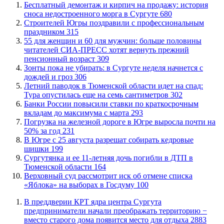
​Бесплатный демонтаж и кирпич на продажу: история
сноса недостроенного морга в Сургуте
680
​Строителей Югры поздравили с профессиональным
праздником
315
​55 для женщин и 60 для мужчин: больше половины
читателей СИА-ПРЕСС хотят вернуть прежний
пенсионный возраст
309
​Зонты пока не убирать: в Сургуте неделя начнется с
дождей и гроз
306
​Летний паводок в Тюменской области идет на спад:
Тура опустилась еще на семь сантиметров
302
​Банки России повысили ставки по краткосрочным
вкладам до максимума с марта
293
​Погрузка на железной дороге в Югре выросла почти на
50% за год
231
​В Югре с 25 августа разрешат собирать кедровые
шишки
199
Сургутянка и ее 11-летняя дочь погибли в ДТП в
Тюменской области
164
​Верховный суд рассмотрит иск об отмене списка
«Яблока» на выборах в Госдуму
100
​В преддверии КРТ ядра центра Сургута
предприниматели начали преображать территорию −
вместо старого дома появится место для отдыха
2883