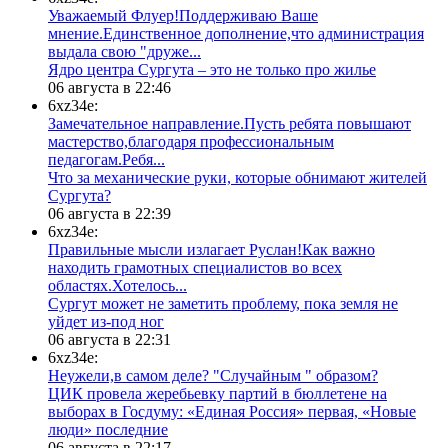
Уважаемый Флуер!Поддерживаю Ваше
мнение.Единственное дополнение,что администрация
выдала свою "друже...
​Ядро центра Сургута ‒ это не только про жилье
06 августа в 22:46
6xz34e:
Замечательное направление.Пусть ребята повышают
мастерство,благодаря профессиональным
педагогам.Ребя...
​Что за механические руки, которые обнимают жителей
Сургута?
06 августа в 22:39
6xz34e:
Правильные мысли излагает Руслан!Как важно
находить грамотных специалистов во всех
областях.Хотелось...
Сургут может не заметить проблему, пока земля не
уйдет из-под ног
06 августа в 22:31
6xz34e:
Неужели,в самом деле? "Случайным " образом?
ЦИК провела жеребьевку партий в бюллетене на
выборах в Госдуму: «Единая Россия» первая, «Новые
люди» последние
06 августа в 22:17