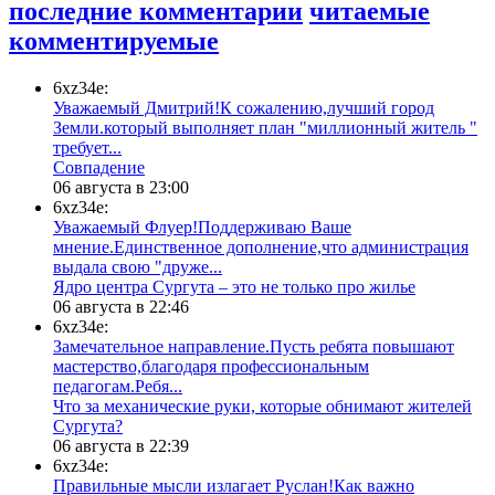
последние комментарии
читаемые
комментируемые
6xz34e:
Уважаемый Дмитрий!К сожалению,лучший город
Земли.который выполняет план "миллионный житель "
требует...
​Совпадение
06 августа в 23:00
6xz34e:
Уважаемый Флуер!Поддерживаю Ваше
мнение.Единственное дополнение,что администрация
выдала свою "друже...
​Ядро центра Сургута ‒ это не только про жилье
06 августа в 22:46
6xz34e:
Замечательное направление.Пусть ребята повышают
мастерство,благодаря профессиональным
педагогам.Ребя...
​Что за механические руки, которые обнимают жителей
Сургута?
06 августа в 22:39
6xz34e:
Правильные мысли излагает Руслан!Как важно