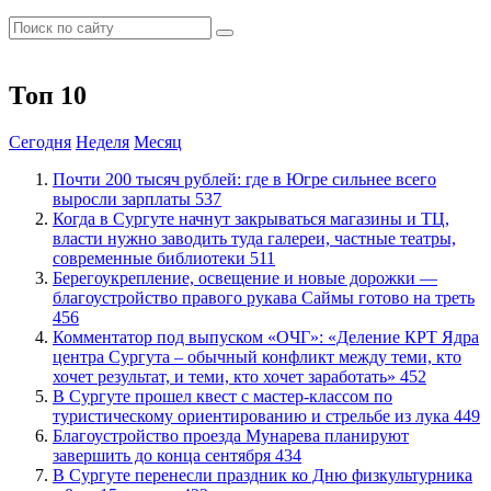
Топ 10
Сегодня
Неделя
Месяц
​Почти 200 тысяч рублей: где в Югре сильнее всего
выросли зарплаты
537
​Когда в Сургуте начнут закрываться магазины и ТЦ,
власти нужно заводить туда галереи, частные театры,
современные библиотеки
511
Берегоукрепление, освещение и новые дорожки —
благоустройство правого рукава Саймы готово на треть
456
​Комментатор под выпуском «ОЧГ»: «Деление КРТ Ядра
центра Сургута – обычный конфликт между теми, кто
хочет результат, и теми, кто хочет заработать»
452
В Сургуте прошел квест с мастер-классом по
туристическому ориентированию и стрельбе из лука
449
Благоустройство проезда Мунарева планируют
завершить до конца сентября
434
​В Сургуте перенесли праздник ко Дню физкультурника