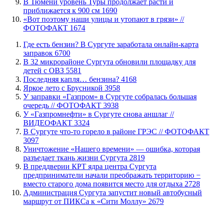
В Тюмени уровень Туры продолжает расти и
приближается к 900 см
1690
«Вот поэтому наши улицы и утопают в грязи» //
ФОТОФАКТ
1674
​Где есть бензин? В Сургуте заработала онлайн-карта
заправок
6700
В 32 микрорайоне Сургута обновили площадку для
детей с ОВЗ
5581
​Последняя капля… бензина?
4168
Яркое лето с Брусникой
3958
​У заправки «Газпром» в Сургуте собралась большая
очередь // ФОТОФАКТ
3938
У «Газпромнефти» в Сургуте снова аншлаг //
ВИДЕОФАКТ
3324
​В Сургуте что-то горело в районе ГРЭС // ФОТОФАКТ
3097
​Уничтожение «Нашего времени» — ошибка, которая
разъедает ткань жизни Сургута
2819
​В преддверии КРТ ядра центра Сургута
предприниматели начали преображать территорию −
вместо старого дома появится место для отдыха
2728
​Администрация Сургута запустит новый автобусный
маршрут от ПИКСа к «Сити Моллу»
2679