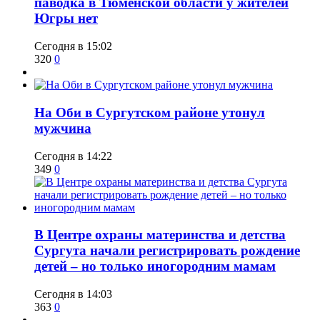
паводка в Тюменской области у жителей
Югры нет
Сегодня в 15:02
320
0
​На Оби в Сургутском районе утонул
мужчина
Сегодня в 14:22
349
0
​В Центре охраны материнства и детства
Сургута начали регистрировать рождение
детей – но только иногородним мамам
Сегодня в 14:03
363
0