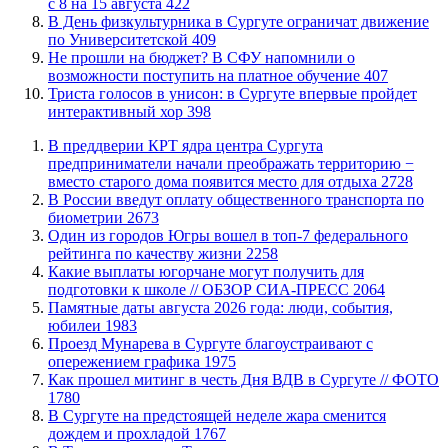
с 8 на 15 августа
422
​В День физкультурника в Сургуте ограничат движение
по Университетской
409
Не прошли на бюджет? В СФУ напомнили о
возможности поступить на платное обучение
407
​Триста голосов в унисон: в Сургуте впервые пройдет
интерактивный хор
398
​В преддверии КРТ ядра центра Сургута
предприниматели начали преображать территорию −
вместо старого дома появится место для отдыха
2728
В России введут оплату общественного транспорта по
биометрии
2673
Один из городов Югры вошел в топ-7 федерального
рейтинга по качеству жизни
2258
Какие выплаты югорчане могут получить для
подготовки к школе // ОБЗОР СИА-ПРЕСС
2064
​Памятные даты августа 2026 года: люди, события,
юбилеи
1983
​Проезд Мунарева в Сургуте благоустраивают с
опережением графика
1975
Как прошел митинг в честь Дня ВДВ в Сургуте // ФОТО
1780
В Сургуте на предстоящей неделе жара сменится
дождем и прохладой
1767