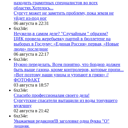
находить грамотных специалистов во всех
областях.Хотелось...
Сургут может не заметить проблему, пока земля не
уйдет из-под ног
06 августа в 22:31
6xz34e:
Неужели,в самом деле? "Случайным " образом?
ЦИК провела жеребьевку партий в бюллетене на
выборах в Госдуму: «Единая Россия» первая, «Новые
люди» последние
06 августа в 22:17
6xz34e:
Нужно переделать. Всем понятно, что бордюр должен
быть выше газона, кроме контролеров, которые пропи...
«Вот поэтому наши улицы и утопают в грязи» //
ФОТОФАКТ
03 августа в 18:57
6xz34e:
Спасибо профессионалам своего дела!
Сургутские спасатели вытащили из воды тонувшего
мужчину
02 августа в 21:42
6xz34e:
Уважаемая редакция!В заголовке одна буква "О"
лишняя.