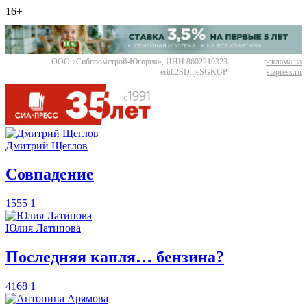
16+
ООО «Сибпромстрой-Югория», ИНН 8602219323
реклама на
erid:2SDnjeSGKGP
siapress.ru
Дмитрий Щеглов
​Совпадение
1555
1
Юлия Латипова
​Последняя капля… бензина?
4168
1