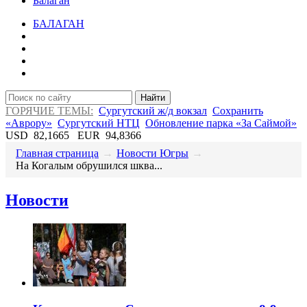
Балаган
БАЛАГАН
Найти
ГОРЯЧИЕ ТЕМЫ:
Сургутский ж/д вокзал
Сохранить
«Аврору»
Сургутский НТЦ
Обновление парка «За Саймой»
USD
82,1665
EUR
94,8366
Главная страница
→
Новости Югры
→
​На Когалым обрушился шква...
Новости