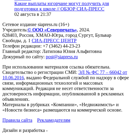
Какие выплаты югорчане могут получить для
подготовки к школе // ОБЗОР СИА-ПРЕСС
02 августа в 21:37
Сетевое издание siapress.ru (16+)
Учредитель:
© ООО «Северпечать»
, 2024.
628403
,
Россия
,
ХМАО-Югра
, город
Сургут
,
Бульвар
Свободы, д. 1
СИА-ПРЕСС ЦЕНТР
Телефон редакции:
+7 (3462) 44-23-23
Главный редактор: Латипова Юлия Альфитовна
Дежурный по сайту:
post@siapress.ru
При использовании материалов ссылка обязательна.
Свидетельство о регистрации СМИ:
ЭЛ № ФС 77 – 66042 от
10.06.2016
, выдано Федеральной службой по надзору в сфере
связи, информационных технологий и массовых
коммуникаций. Редакция не несет ответственности за
достоверность информации, опубликованной в рекламных
объявлениях.
Материалы в рубриках «Компании», «Недвижимость» и
«Новости бизнеса» размещаются на коммерческой основе.
Правила сайта
Рекламодателям
Дизайн и разработка -